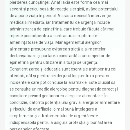
pierderea cunoștinței. Anafilaxia este forma cea mai
severă și periculoasă de reacție alergică, având potențialul
de a pune viața în pericol. Aceasta necesită intervenție
medicală imediată, iar tratamentul de urgență include
administrarea de epinefrină, care trebuie făcută cât mai
repede posibil pentru a contracara simptomele
amenințătoare de viață. Managementul alergiilor
alimentare presupune evitarea strictă a alimentelor
declanșatoare și purtarea constantă a unui injector de
epinefrină pentru utilizare în situații de urgență.
Conștientizarea și educația sunt esențiale atât pentru cei
afectați, cât și pentru cei din jurul lor, pentru a preveni
incidentele care pot conduce la anafilaxie. Este crucial să
se consulte un medic alergolog pentru diagnostic corect și
consiliere privind gestionarea alergiilor alimentare. În
concluzie, datorită potențialului grav al alergiilor alimentare
și riscului de anafilaxie, o mai bună înțelegere a
simptomelor și a tratamentului de urgență este
indispensabilă pentru a asigura protecția și bunăstarea
persoanelor afectate.