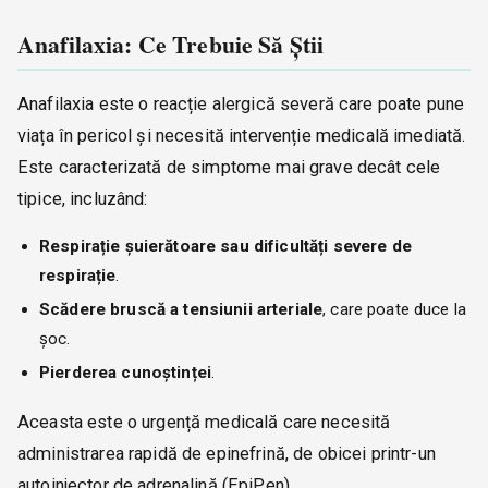
Anafilaxia: Ce Trebuie Să Știi
Anafilaxia este o reacție alergică severă care poate pune
viața în pericol și necesită intervenție medicală imediată.
Este caracterizată de simptome mai grave decât cele
tipice, incluzând:
Respirație șuierătoare sau dificultăți severe de
respirație
.
Scădere bruscă a tensiunii arteriale
, care poate duce la
șoc.
Pierderea cunoștinței
.
Aceasta este o urgență medicală care necesită
administrarea rapidă de epinefrină, de obicei printr-un
autoinjector de adrenalină (EpiPen).