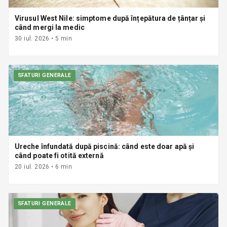
Virusul West Nile: simptome după înțepătura de țânțar și
când mergi la medic
30 iul. 2026
•
5
min
SFATURI GENERALE
Ureche înfundată după piscină: când este doar apă și
când poate fi otită externă
20 iul. 2026
•
6
min
SFATURI GENERALE