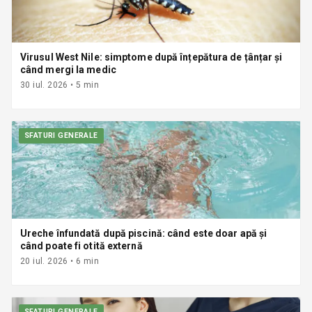
Virusul West Nile: simptome după înțepătura de țânțar și
când mergi la medic
30 iul. 2026
•
5
min
SFATURI GENERALE
Ureche înfundată după piscină: când este doar apă și
când poate fi otită externă
20 iul. 2026
•
6
min
SFATURI GENERALE