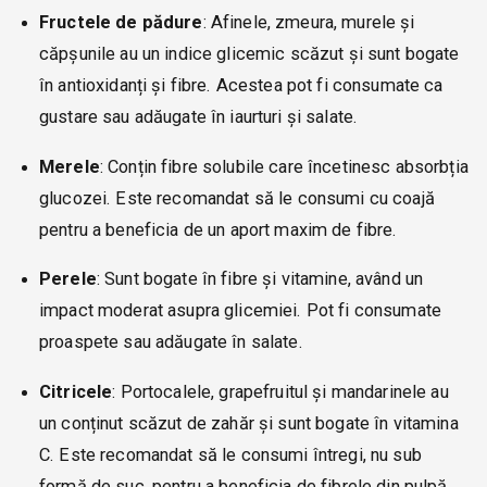
Fructele de pădure
: Afinele, zmeura, murele și
căpșunile au un indice glicemic scăzut și sunt bogate
în antioxidanți și fibre. Acestea pot fi consumate ca
gustare sau adăugate în iaurturi și salate.
Merele
: Conțin fibre solubile care încetinesc absorbția
glucozei. Este recomandat să le consumi cu coajă
pentru a beneficia de un aport maxim de fibre.
Perele
: Sunt bogate în fibre și vitamine, având un
impact moderat asupra glicemiei. Pot fi consumate
proaspete sau adăugate în salate.
Citricele
: Portocalele, grapefruitul și mandarinele au
un conținut scăzut de zahăr și sunt bogate în vitamina
C. Este recomandat să le consumi întregi, nu sub
formă de suc, pentru a beneficia de fibrele din pulpă.