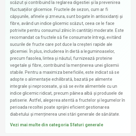
scăzut și contribuind la reglarea digestiei și la prevenirea
fluctuațiilor glicemice. Fructele de sezon, cum ar fi
căpșunile, afinele și zmeura, sunt bogate în antioxidanți și
fibre, având un indice glicemic scăzut, ceea ce le face
potrivite pentru consumul zilnic în cantități moderate. Este
recomandat ca fructele să fie consumate întregi, evitând
sucurile de fructe care pot duce la creșteri rapide ale
glicemiei. În plus, includerea în dietă a leguminoaselor,
precum fasolea, lintea și năutul, furnizează proteine
vegetale și fibre, contribuind la menținerea unei glicemii
stabile. Pentru a maximiza beneficiile, este indicat să se
adopte o alimentație echilibrată, bazată pe alimente
integrale și neprocesate, și să se evite alimentele cu un
indice glicemic ridicat, precum pâinea albă și produsele de
patiserie. Astfel, alegerea atentă a fructelor și legumelor în
perioada recoltei poate sprijini eficient gestionarea
diabetului și menținerea unei stări generale de sănătate.
Vezi mai multe din categoria
Sfaturi generale