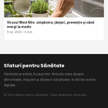
Virusul West Nile: simptome, țânțari, prevenție și când
mergi la medic
9 iul. 2026
•
5
min
Sfaturi pentru Sănătate
Sănătate practică, în pași mici.
Articole clare despre
alimentație, mișcare și obiceiuri sănătoase, în stil de revistă
digitală.
©
2026
Sfaturi pentru Sănătate
. Toate drepturile rezervate.