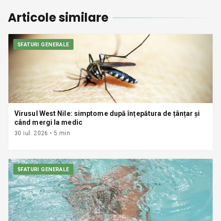
Articole similare
SFATURI GENERALE
Virusul West Nile: simptome după înțepătura de țânțar și
când mergi la medic
30 iul. 2026
•
5
min
SFATURI GENERALE