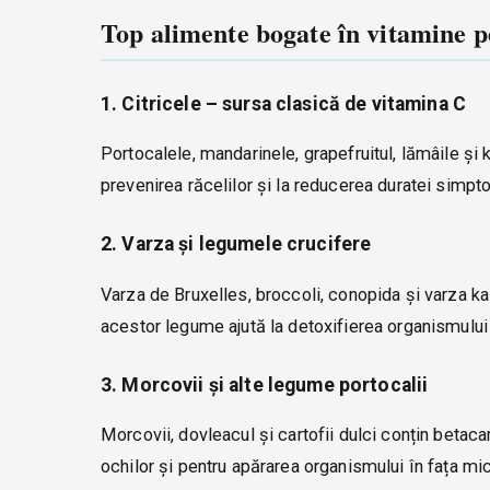
Top alimente bogate în vitamine p
1. Citricele – sursa clasică de vitamina C
Portocalele, mandarinele, grapefruitul, lămâile și 
prevenirea răcelilor și la reducerea duratei simpt
2. Varza și legumele crucifere
Varza de Bruxelles, broccoli, conopida și varza ka
acestor legume ajută la detoxifierea organismului ș
3. Morcovii și alte legume portocalii
Morcovii, dovleacul și cartofii dulci conțin betacar
ochilor și pentru apărarea organismului în fața mic