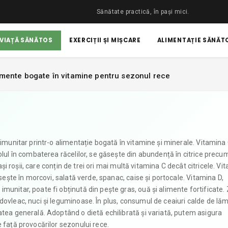
Sănătate practică, în pași mici.
 VIAȚĂ SĂNĂTOS
EXERCIȚII ȘI MIȘCARE
ALIMENTAȚIE SĂNĂTO
imente bogate în vitamine pentru sezonul rece
 imunitar printr-o alimentație bogată în vitamine și minerale. Vitamina 
olul în combaterea răcelilor, se găsește din abundență în citrice precu
rași roșii, care conțin de trei ori mai multă vitamina C decât citricele. Vi
ăsește în morcovi, salată verde, spanac, caise și portocale. Vitamina D,
unitar, poate fi obținută din pește gras, ouă și alimente fortificate. 
dovleac, nuci și leguminoase. În plus, consumul de ceaiuri calde de lăm
atea generală. Adoptând o dietă echilibrată și variată, putem asigura
 față provocărilor sezonului rece.