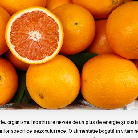
rte, organismul nostru are nevoie de un plus de energie și susț
urilor specifice sezonului rece. O alimentație bogată în vitami