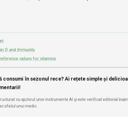
et
min D and Immunity
reference values for vitamins
ă consumi în sezonul rece? Ai rețete simple și delicio
mentarii!
ucturat cu ajutorul unor instrumente AI și este verificat editorial înai
esc sfatul unui medic.