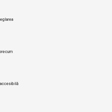
reglarea
e precum
 accesibilă