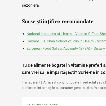
sezonieră.
Surse științifice recomandate
National Institutes of Health - Vitamin C Fact She
Harvard T.H. Chan School of Public Health - Vita
European Food Safety Authority (EFSA) - Dietary 
Tu ce alimente bogate în vitamine preferi s
care vrei să le împărtășești? Scrie-ne în co
Transparență AI: acest conținut poate fi redactat sau str
publicare. Informațiile au caracter general și nu înlocui
CONTINUA LECTURA