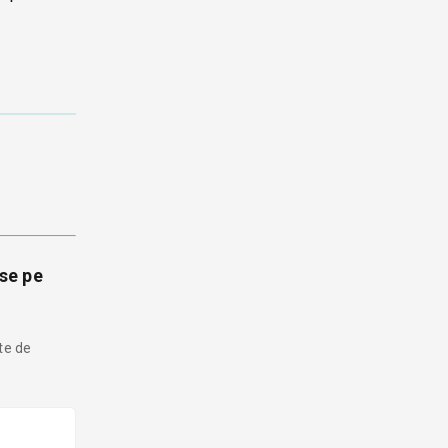
ase pe
nte de