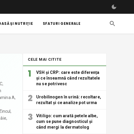
ASĂ ȘI NUTRIȚIE
SFATURI GENERALE
CELE MAI CITITE
1
VSH și CRP: care este diferența
și ce înseamnă când rezultatele
C,
nu se potrivesc
m
2
Urobilinogen în urină: recoltare,
tamina A,
rezultat și ce analize pot urma
Zincul,
3
Vitiligo: cum arată petele albe,
âie,
cum se pune diagnosticul și
când mergi la dermatolog