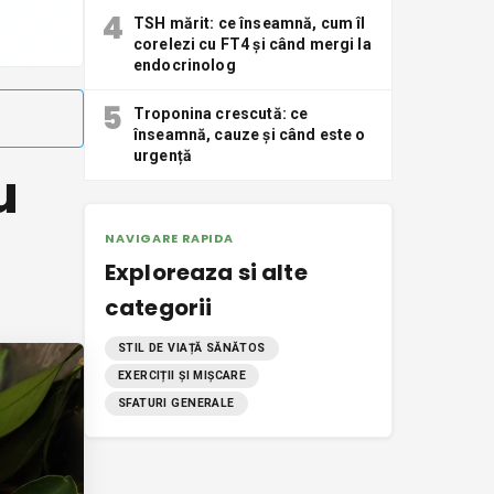
4
TSH mărit: ce înseamnă, cum îl
corelezi cu FT4 și când mergi la
endocrinolog
5
Troponina crescută: ce
înseamnă, cauze și când este o
urgență
u
NAVIGARE RAPIDA
Exploreaza si alte
categorii
STIL DE VIAȚĂ SĂNĂTOS
EXERCIȚII ȘI MIȘCARE
SFATURI GENERALE