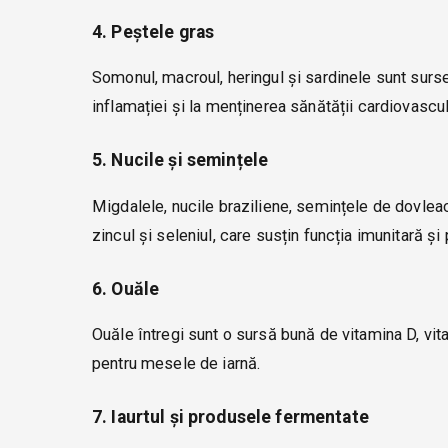
4. Peștele gras
Somonul, macroul, heringul și sardinele sunt surse
inflamației și la menținerea sănătății cardiovascul
5. Nucile și semințele
Migdalele, nucile braziliene, semințele de dovlea
zincul și seleniul, care susțin funcția imunitară și
6. Ouăle
Ouăle întregi sunt o sursă bună de vitamina D, vita
pentru mesele de iarnă.
7. Iaurtul și produsele fermentate