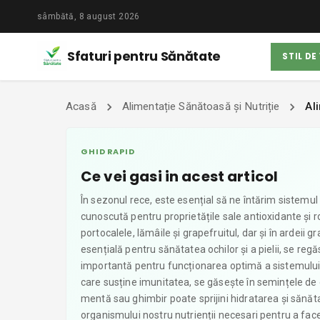
sâmbătă, 8 august 2026
Sfaturi pentru Sănătate
STIL DE
Acasă
Alimentație Sănătoasă și Nutriție
Al
GHID RAPID
Ce vei gasi in acest articol
În sezonul rece, este esențial să ne întărim sistemul
cunoscută pentru proprietățile sale antioxidante și r
portocalele, lămâile și grapefruitul, dar și în ardeii g
esențială pentru sănătatea ochilor și a pielii, se reg
importantă pentru funcționarea optimă a sistemului im
care susține imunitatea, se găsește în semințele de 
mentă sau ghimbir poate sprijini hidratarea și sănăt
organismului nostru nutrienții necesari pentru a face