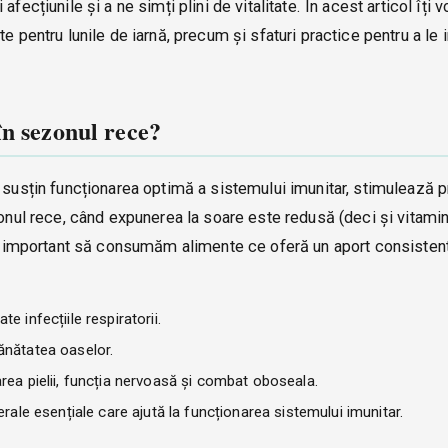
ecțiunile și a ne simți plini de vitalitate. În acest articol îți 
e pentru lunile de iarnă, precum și sfaturi practice pentru a le 
în sezonul rece?
 susțin funcționarea optimă a sistemului imunitar, stimulează 
onul rece, când expunerea la soare este redusă (deci și vitamina
ste important să consumăm alimente ce oferă un aport consisten
e infecțiile respiratorii.
ănătatea oaselor.
rarea pielii, funcția nervoasă și combat oboseala.
erale esențiale care ajută la funcționarea sistemului imunitar.