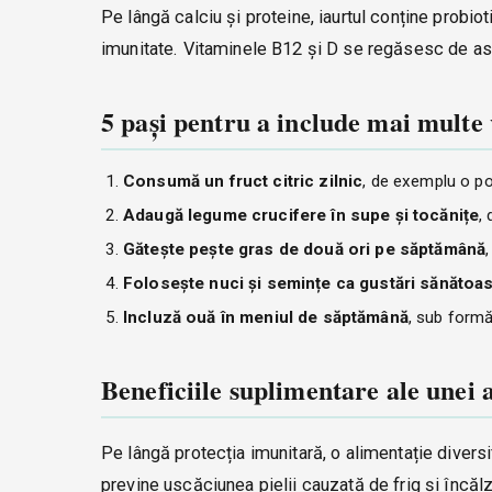
Pe lângă calciu și proteine, iaurtul conține probiot
imunitate. Vitaminele B12 și D se regăsesc de a
5 pași pentru a include mai multe 
Consumă un fruct citric zilnic
, de exemplu o po
Adaugă legume crucifere în supe și tocănițe
,
Gătește pește gras de două ori pe săptămână
Folosește nuci și semințe ca gustări sănătoa
Incluză ouă în meniul de săptămână
, sub formă
Beneficiile suplimentare ale unei 
Pe lângă protecția imunitară, o alimentație diversi
previne uscăciunea pielii cauzată de frig și încăl