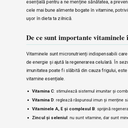
esențială pentru a ne menține sănătatea, a preveni af
cele mai bune alimente bogate în vitamine, potrivit
ușor în dieta ta zilnică.
De ce sunt importante vitaminele 
Vitaminele sunt micronutrienți indispensabili care
de energie și ajută la regenerarea celulară. În sez
imunitatea poate fi slăbită din cauza frigului, e
vitamine esențiale.
Vitamina C
: stimulează sistemul imunitar și combat
Vitamina D
: reglează răspunsul imun și menține s
Vitaminele A, E și complexul B
: sprijină regene
Zincul și seleniul
: nu sunt vitamine, dar sunt min