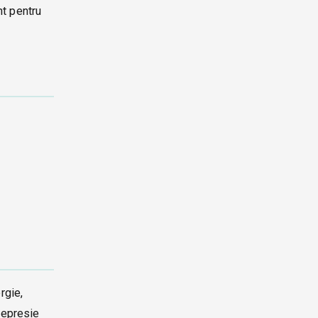
nt pentru
rgie,
depresie