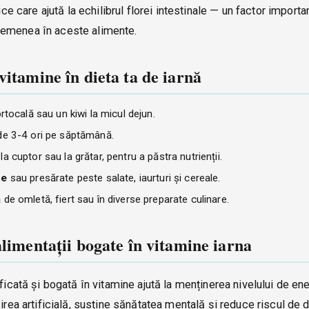
ice care ajută la echilibrul florei intestinale — un factor importa
semenea în aceste alimente.
vitamine în dieta ta de iarnă
rtocală sau un kiwi la micul dejun.
 de 3-4 ori pe săptămână.
, la cuptor sau la grătar, pentru a păstra nutrienții.
se
sau presărate peste salate, iaurturi și cereale.
 de omletă, fiert sau în diverse preparate culinare.
alimentații bogate în vitamine iarna
ficată și bogată în vitamine ajută la menținerea nivelului de ene
zirea artificială, susține sănătatea mentală și reduce riscul de 