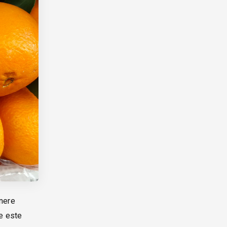
inere
ne este