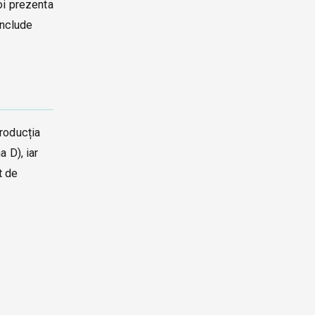
voi prezenta
include
producția
 D), iar
t de