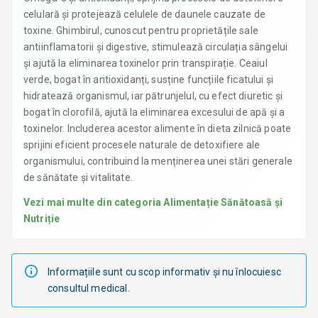
celulară și protejează celulele de daunele cauzate de
toxine. Ghimbirul, cunoscut pentru proprietățile sale
antiinflamatorii și digestive, stimulează circulația sângelui
și ajută la eliminarea toxinelor prin transpirație. Ceaiul
verde, bogat în antioxidanți, susține funcțiile ficatului și
hidratează organismul, iar pătrunjelul, cu efect diuretic și
bogat în clorofilă, ajută la eliminarea excesului de apă și a
toxinelor. Includerea acestor alimente în dieta zilnică poate
sprijini eficient procesele naturale de detoxifiere ale
organismului, contribuind la menținerea unei stări generale
de sănătate și vitalitate.
Vezi mai multe din categoria
Alimentație Sănătoasă și
Nutriție
Informațiile sunt cu scop informativ și nu înlocuiesc
consultul medical.