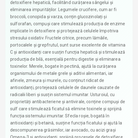
detoxifiere hepatică, facilitând curățarea sângelui și
eliminarea impurităților. Legumele crucifere, cum ar fi
broccoli, conopida și varza, conțin glucozinolați și
sulforafan, compuși care stimulează producția de enzime
implicate în detoxifiere și protejează celulele împotriva
stresului oxidativ. Fructele citrice, precum lămâile,
portocalele și grepfrutul, sunt surse excelente de vitamina
C și antioxidanți care susțin funcția hepatică și stimulează
producția de bilă, esențială pentru digestie și eliminarea
toxinelor. Merele, bogate în pectină, ajută la curățarea
organismului de metale grele și aditivi alimentari, iar
afinele, zmeura și murele, cu conținut ridicat de
antioxidanți, protejează celulele de daunele cauzate de
radicalii liberi și susțin sistemul imunitar. Usturoiul, cu
proprietăți antibacteriene și antivirale, conține compuși de
sulf care stimulează ficatul să elimine toxinele și sprijină
funcția sistemului imunitar. Sfecla roșie, bogată în
antioxidanți și betaină, susține funcția ficatului și ajută la
descompunerea grăsimilor, iar avocado, cu acizi grași
Omega-3 și antioxidanți, sprijină procesele de detoxifiere