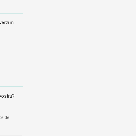
erzi în
 vostru?
nte de