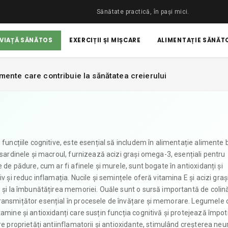
Sănătate practică, în pași mici.
 VIAȚĂ SĂNĂTOS
EXERCIȚII ȘI MIȘCARE
ALIMENTAȚIE SĂNĂTO
imente care contribuie la sănătatea creierului
 funcțiile cognitive, este esențial să includem în alimentație alimente
 sardinele și macroul, furnizează acizi grași omega-3, esențiali pentru
 de pădure, cum ar fi afinele și murele, sunt bogate în antioxidanți și
v și reduc inflamația. Nucile și semințele oferă vitamina E și acizi graș
e și la îmbunătățirea memoriei. Ouăle sunt o sursă importantă de colin
ransmițător esențial în procesele de învățare și memorare. Legumele 
amine și antioxidanți care susțin funcția cognitivă și protejează împot
re proprietăți antiinflamatorii și antioxidante, stimulând creșterea neu