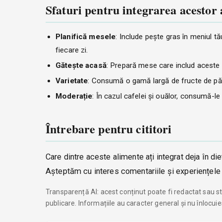
Sfaturi pentru integrarea acestor 
Planifică mesele
: Include pește gras în meniul t
fiecare zi.
Gătește acasă
: Prepară mese care includ aceste a
Varietate
: Consumă o gamă largă de fructe de pădur
Moderație
: În cazul cafelei și ouălor, consumă-l
Întrebare pentru cititori
Care dintre aceste alimente ați integrat deja în di
Așteptăm cu interes comentariile și experiențele
Transparență AI: acest conținut poate fi redactat sau str
publicare. Informațiile au caracter general și nu înlocui