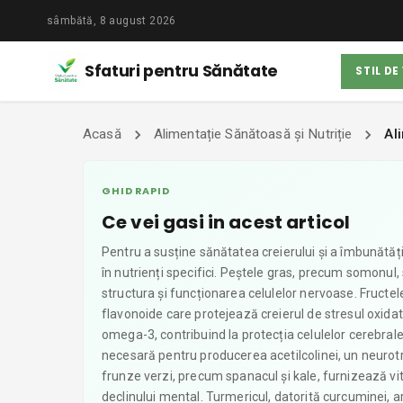
sâmbătă, 8 august 2026
Sfaturi pentru Sănătate
STIL DE
Acasă
Alimentație Sănătoasă și Nutriție
Al
GHID RAPID
Ce vei gasi in acest articol
Pentru a susține sănătatea creierului și a îmbunătăți
în nutrienți specifici. Peștele gras, precum somonul,
structura și funcționarea celulelor nervoase. Fructele
flavonoide care protejează creierul de stresul oxidati
omega-3, contribuind la protecția celulelor cerebral
necesară pentru producerea acetilcolinei, un neurot
frunze verzi, precum spanacul și kale, furnizează vit
declinului mental. Turmericul, datorită curcuminei, a