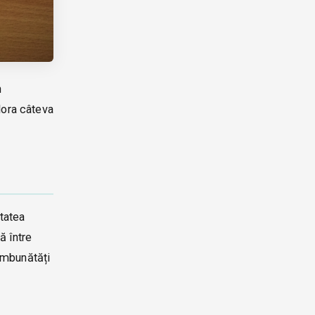
n
lora câteva
tatea
ă între
îmbunătăți