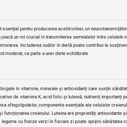
t esențial pentru producerea acetilcolinei, un neurotransmițăto
 joacă un rol crucial în transmiterea semnalelor între celulele 
orarea. Includerea ouălor în dietă poate contribui la susținere
 moderat, ca parte a unei diete echilibrate.
 bogate în vitamine, minerale și antioxidanți care susțin sănăta
ative de vitamina K, acid folic și luteină, nutrienți importanți p
rea sfingolipidelor, componente esențiale ale celulelor creierulu
i funcționarea creierului. Luteina are proprietăți antioxidante ș
e legume cu frunze verzi în fiecare zi poate sprijini sănătatea cr