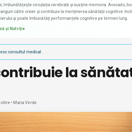
de, îmbunătățește circulația cerebrală și susține memoria. Avocado, bo
nguin către creier și contribuie la menținerea sănătății cognitive. Inc
reierului și poate îmbunătăți performanțele cognitive pe termen lung.
ă și Nutriție
iesc consultul medical.
ontribuie la sănăta
citire
• Maria Verde