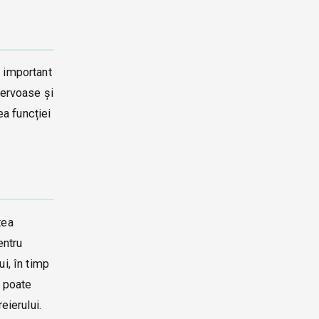
r important
nervoase și
a funcției
tea
entru
i, în timp
i poate
eierului.