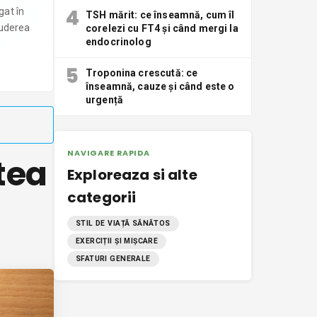
4
gat în
TSH mărit: ce înseamnă, cum îl
luderea
corelezi cu FT4 și când mergi la
endocrinolog
5
Troponina crescută: ce
înseamnă, cauze și când este o
urgență
NAVIGARE RAPIDA
tea
Exploreaza si alte
categorii
STIL DE VIAȚĂ SĂNĂTOS
EXERCIȚII ȘI MIȘCARE
SFATURI GENERALE