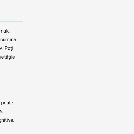
imula
urcumina
v. Poți
ietățile
 poate
e,
nitive.