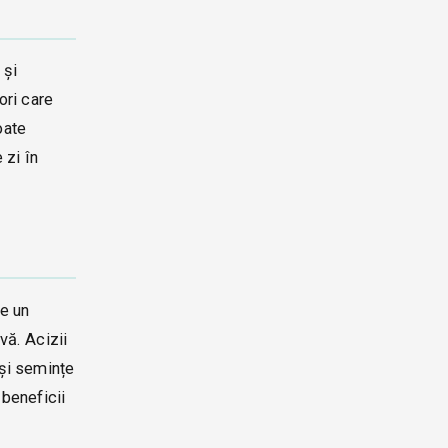
 și
ori care
oate
 zi în
te un
vă. Acizii
 și semințe
beneficii