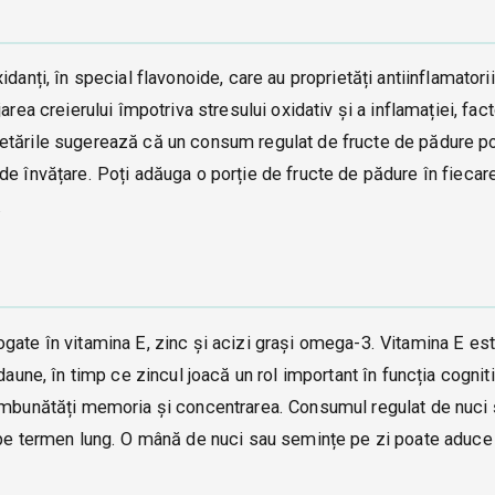
anți, în special flavonoide, care au proprietăți antiinflamatorii
rea creierului împotriva stresului oxidativ și a inflamației, fact
etările sugerează că un consum regulat de fructe de pădure p
e învățare. Poți adăuga o porție de fructe de pădure în fiecare
.
gate în vitamina E, zinc și acizi grași omega-3. Vitamina E es
daune, în timp ce zincul joacă un rol important în funcția cogniti
 îmbunătăți memoria și concentrarea. Consumul regulat de nuci
 pe termen lung. O mână de nuci sau semințe pe zi poate aduce 