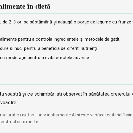
alimente în dietă
ău de 2-3 ori pe săptămână și adaugă o porție de legume cu frunze v
limente pentru a controla ingredientele și metodele de gătit.
e și nuci pentru a beneficia de diferiți nutrienți.
e cu moderație pentru a evita efectele adverse.
eta voastră și ce schimbări ați observat în sănătatea creierului
 voastre!
ucturat cu ajutorul unor instrumente AI și este verificat editorial înai
esc sfatul unui medic.