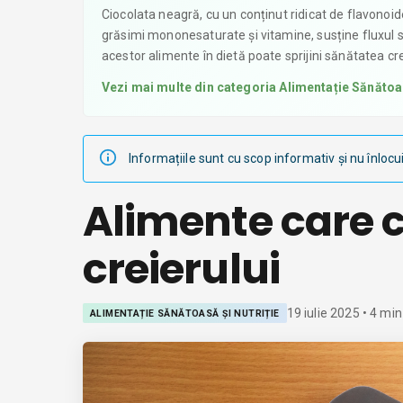
Ciocolata neagră, cu un conținut ridicat de flavonoi
grăsimi mononesaturate și vitamine, susține fluxul sa
acestor alimente în dietă poate sprijini sănătatea c
Vezi mai multe din categoria
Alimentație Sănătoas
Informațiile sunt cu scop informativ și nu înlocu
Alimente care c
creierului
19 iulie 2025
•
4
min 
ALIMENTAȚIE SĂNĂTOASĂ ȘI NUTRIȚIE