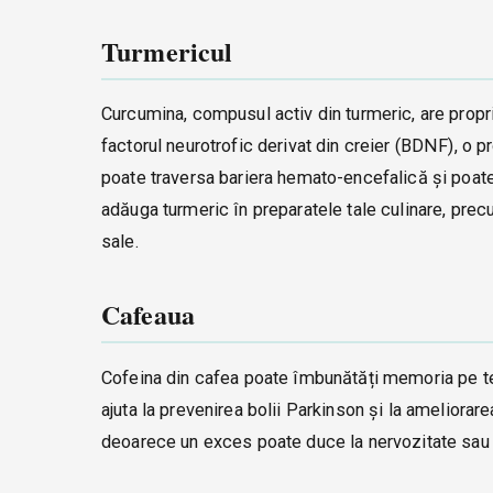
Turmericul
Curcumina, compusul activ din turmeric, are proprie
factorul neurotrofic derivat din creier (BDNF), o
poate traversa bariera hemato-encefalică și poate r
adăuga turmeric în preparatele tale culinare, prec
sale.
Cafeaua
Cofeina din cafea poate îmbunătăți memoria pe t
ajuta la prevenirea bolii Parkinson și la ameliora
deoarece un exces poate duce la nervozitate sau i