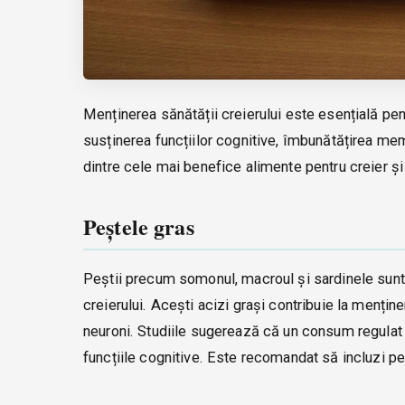
Menținerea sănătății creierului este esențială pentr
susținerea funcțiilor cognitive, îmbunătățirea mem
dintre cele mai benefice alimente pentru creier și c
Peștele gras
Peștii precum somonul, macroul și sardinele sunt
creierului. Acești acizi grași contribuie la mențin
neuroni. Studiile sugerează că un consum regulat 
funcțiile cognitive. Este recomandat să incluzi p