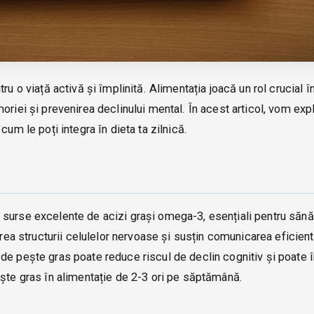
u o viață activă și împlinită. Alimentația joacă un rol crucial î
oriei și prevenirea declinului mental. În acest articol, vom exp
um le poți integra în dieta ta zilnică.
 surse excelente de acizi grași omega-3, esențiali pentru sănă
erea structurii celulelor nervoase și susțin comunicarea eficient
de pește gras poate reduce riscul de declin cognitiv și poate 
ește gras în alimentație de 2-3 ori pe săptămână.