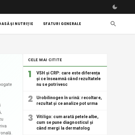
ASĂ ȘI NUTRIȚIE
SFATURI GENERALE
CELE MAI CITITE
1
VSH și CRP: care este diferența
și ce înseamnă când rezultatele
 bogate
nu se potrivesc
2
Urobilinogen în urină: recoltare,
rezultat și ce analize pot urma
i
ă,
3
Vitiligo: cum arată petele albe,
cu
cum se pune diagnosticul și
riva
când mergi la dermatolog
ronală.