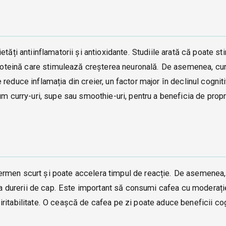
tăți antiinflamatorii și antioxidante. Studiile arată că poate st
 proteină care stimulează creșterea neuronală. De asemenea, c
educe inflamația din creier, un factor major în declinul cogniti
um curry-uri, supe sau smoothie-uri, pentru a beneficia de propr
ermen scurt și poate accelera timpul de reacție. De asemenea,
rea durerii de cap. Este important să consumi cafea cu moderați
ritabilitate. O ceașcă de cafea pe zi poate aduce beneficii cog