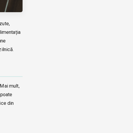
zute,
alimentația
une
ilnică.
 Mai mult,
i poate
ice din