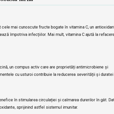
C
t cele mai cunoscute fructe bogate în vitamina C, un antioxidan
ază împotriva infecțiilor. Mai mult, vitamina C ajută la refacer
icină, un compus activ care are proprietăți antimicrobiene și
imentele cu usturoi contribuie la reducerea severității și duratei 
efice în stimularea circulației și calmarea durerilor în gât. Da
oxidante, sprijinind astfel sistemul imunitar.