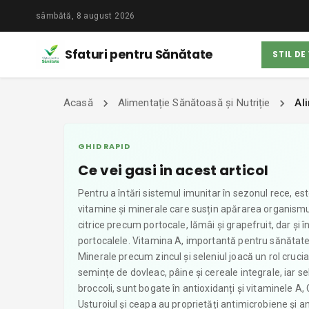
sâmbătă, 8 august 2026
Sfaturi pentru Sănătate
STIL DE
Acasă
Alimentație Sănătoasă și Nutriție
Al
GHID RAPID
Ce vei gasi in acest articol
Pentru a întări sistemul imunitar în sezonul rece, es
vitamine și minerale care susțin apărarea organismul
citrice precum portocale, lămâi și grapefruit, dar și 
portocalele. Vitamina A, importantă pentru sănătatea pi
Minerale precum zincul și seleniul joacă un rol cruci
semințe de dovleac, pâine și cereale integrale, iar se
broccoli, sunt bogate în antioxidanți și vitaminele A, 
Usturoiul și ceapa au proprietăți antimicrobiene și ant