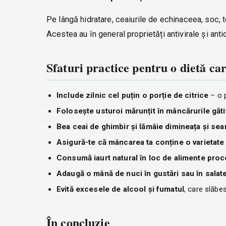
Pe lângă hidratare, ceaiurile de echinaceea, soc, t
Acestea au în general proprietăți antivirale și anti
Sfaturi practice pentru o dietă car
Include zilnic cel puțin o porție de citrice
– o p
Folosește usturoi mărunțit în mâncărurile găti
Bea ceai de ghimbir și lămâie dimineața și sea
Asigură-te că mâncarea ta conține o varietate
Consumă iaurt natural în loc de alimente proc
Adaugă o mână de nuci în gustări sau în salat
Evită excesele de alcool și fumatul
, care slăbe
În concluzie