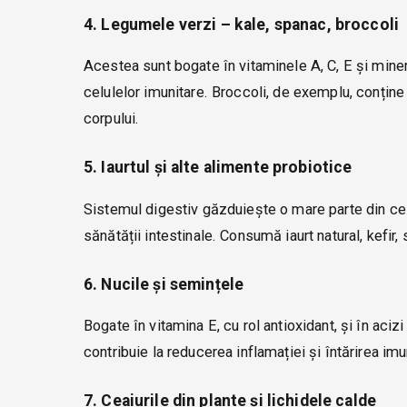
4. Legumele verzi – kale, spanac, broccoli
Acestea sunt bogate în vitaminele A, C, E și miner
celulelor imunitare. Broccoli, de exemplu, conțin
corpului.
5. Iaurtul și alte alimente probiotice
Sistemul digestiv găzduiește o mare parte din celu
sănătății intestinale. Consumă iaurt natural, kefir, 
6. Nucile și semințele
Bogate în vitamina E, cu rol antioxidant, și în aci
contribuie la reducerea inflamației și întărirea imun
7. Ceaiurile din plante și lichidele calde