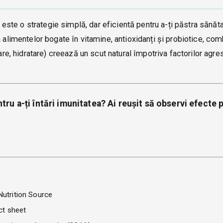
i este o strategie simplă, dar eficientă pentru a-ți păstra sănăta
a alimentelor bogate în vitamine, antioxidanți și probiotice, co
are, hidratare) creează un scut natural împotriva factorilor agres
ru a-ți întări imunitatea? Ai reușit să observi efecte 
Nutrition Source
ct sheet