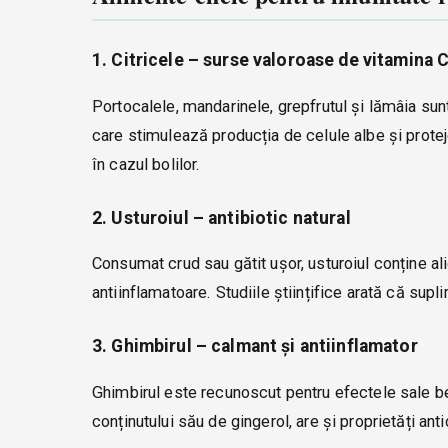
1. Citricele – surse valoroase de vitamina 
Portocalele, mandarinele, grepfrutul și lămâia sun
care stimulează producția de celule albe și proteje
în cazul bolilor.
2. Usturoiul – antibiotic natural
Consumat crud sau gătit ușor, usturoiul conține al
antiinflamatoare. Studiile științifice arată că supl
3. Ghimbirul – calmant și antiinflamator
Ghimbirul este recunoscut pentru efectele sale ben
conținutului său de gingerol, are și proprietăți anti