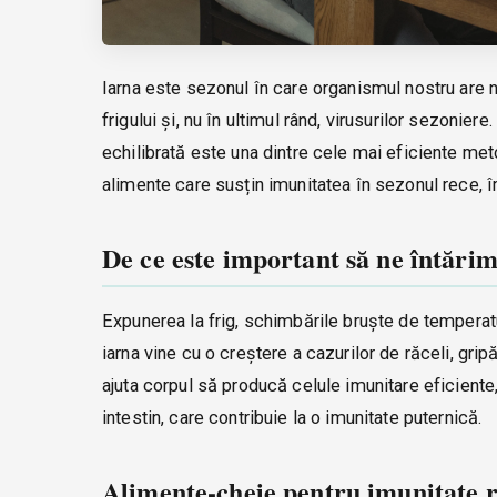
Iarna este sezonul în care organismul nostru are n
frigului și, nu în ultimul rând, virusurilor sezoniere
echilibrată este una dintre cele mai eficiente metod
alimente care susțin imunitatea în sezonul rece, îm
De ce este important să ne întări
Expunerea la frig, schimbările bruște de temperatu
iarna vine cu o creștere a cazurilor de răceli, gripă
ajuta corpul să producă celule imunitare eficiente,
intestin, care contribuie la o imunitate puternică.
Alimente-cheie pentru imunitate 