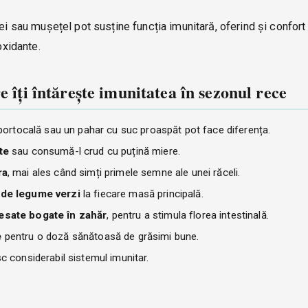
ei sau mușețel pot susține funcția imunitară, oferind și confort
oxidante.
e îți întărește imunitatea în sezonul rece
ortocală sau un pahar cu suc proaspăt pot face diferența.
te
sau consumă-l crud cu puțină miere.
ra
, mai ales când simți primele semne ale unei răceli.
 de legume verzi
la fiecare masă principală.
esate bogate în zahăr
, pentru a stimula florea intestinală.
e
pentru o doză sănătoasă de grăsimi bune.
sc considerabil sistemul imunitar.