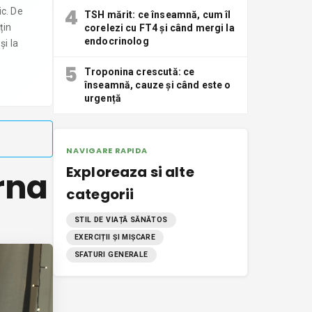
4
ic. De
TSH mărit: ce înseamnă, cum îl
țin
corelezi cu FT4 și când mergi la
endocrinolog
și la
5
Troponina crescută: ce
înseamnă, cauze și când este o
urgență
NAVIGARE RAPIDA
Exploreaza si alte
rna
categorii
STIL DE VIAȚĂ SĂNĂTOS
EXERCIȚII ȘI MIȘCARE
SFATURI GENERALE