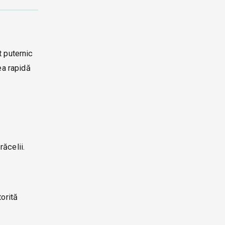
t puternic
ea rapidă
răcelii.
torită