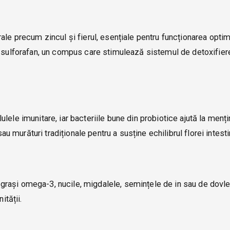
ale precum zincul și fierul, esențiale pentru funcționarea opti
e sulforafan, un compus care stimulează sistemul de detoxifiere
lele imunitare, iar bacteriile bune din probiotice ajută la menț
sau murături tradiționale pentru a susține echilibrul florei intesti
zi grași omega-3, nucile, migdalele, semințele de in sau de dovl
ității.