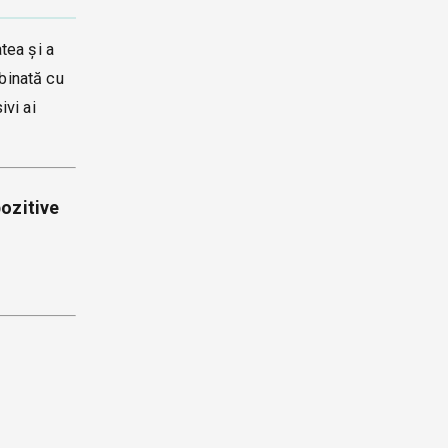
tea și a
mbinată cu
ivi ai
pozitive