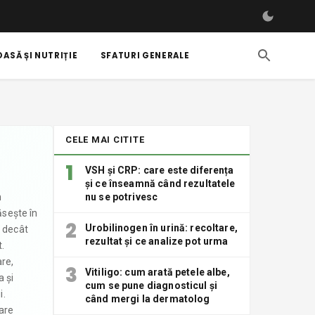
ASĂ ȘI NUTRIȚIE
SFATURI GENERALE
CELE MAI CITITE
1
VSH și CRP: care este diferența
și ce înseamnă când rezultatele
n
nu se potrivesc
ăsește în
2
Urobilinogen în urină: recoltare,
C decât
rezultat și ce analize pot urma
t.
are,
3
Vitiligo: cum arată petele albe,
a și
cum se pune diagnosticul și
i.
când mergi la dermatolog
care