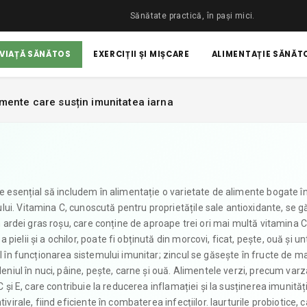
Sănătate practică, în pași mici.
 VIAȚĂ SĂNĂTOS
EXERCIȚII ȘI MIȘCARE
ALIMENTAȚIE SĂNĂTO
imente care susțin imunitatea iarna
te esențial să includem în alimentație o varietate de alimente bogate î
ui. Vitamina C, cunoscută pentru proprietățile sale antioxidante, se g
în ardei gras roșu, care conține de aproape trei ori mai multă vitamina 
elii și a ochilor, poate fi obținută din morcovi, ficat, pește, ouă și un
al în funcționarea sistemului imunitar; zincul se găsește în fructe de m
leniul în nuci, pâine, pește, carne și ouă. Alimentele verzi, precum varz
C și E, care contribuie la reducerea inflamației și la susținerea imunități
ivirale, fiind eficiente în combaterea infecțiilor. Iaurturile probiotice, 