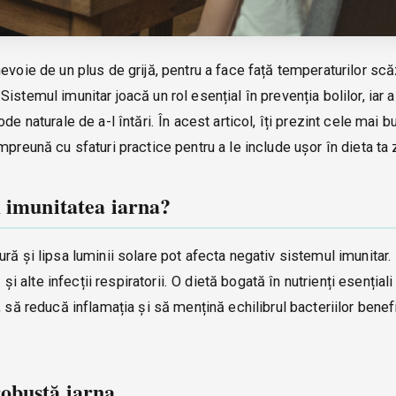
evoie de un plus de grijă, pentru a face față temperaturilor scă
. Sistemul imunitar joacă un rol esențial în prevenția bolilor, iar 
e naturale de a-l întări. În acest articol, îți prezint cele mai b
preună cu sfaturi practice pentru a le include ușor în dieta ta z
m imunitatea iarna?
ră și lipsa luminii solare pot afecta negativ sistemul imunitar.
 și alte infecții respiratorii. O dietă bogată în nutrienți esențial
 să reducă inflamația și să mențină echilibrul bacteriilor benef
robustă iarna