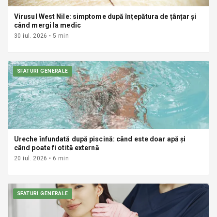
Virusul West Nile: simptome după înțepătura de țânțar și
când mergi la medic
30 iul. 2026
•
5
min
SFATURI GENERALE
Ureche înfundată după piscină: când este doar apă și
când poate fi otită externă
20 iul. 2026
•
6
min
SFATURI GENERALE