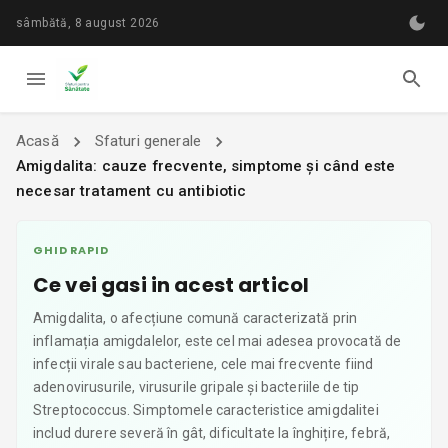
sâmbătă, 8 august 2026
Acasă
Sfaturi generale
Amigdalita: cauze frecvente, simptome și când este
necesar tratament cu antibiotic
GHID RAPID
Ce vei gasi in acest articol
Amigdalita, o afecțiune comună caracterizată prin
inflamația amigdalelor, este cel mai adesea provocată de
infecții virale sau bacteriene, cele mai frecvente fiind
adenovirusurile, virusurile gripale și bacteriile de tip
Streptococcus. Simptomele caracteristice amigdalitei
includ durere severă în gât, dificultate la înghițire, febră,