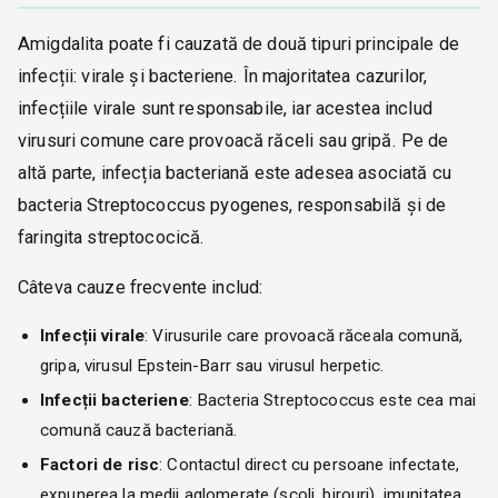
Amigdalita poate fi cauzată de două tipuri principale de
infecții: virale și bacteriene. În majoritatea cazurilor,
infecțiile virale sunt responsabile, iar acestea includ
virusuri comune care provoacă răceli sau gripă. Pe de
altă parte, infecția bacteriană este adesea asociată cu
bacteria Streptococcus pyogenes, responsabilă și de
faringita streptococică.
Câteva cauze frecvente includ:
Infecții virale
: Virusurile care provoacă răceala comună,
gripa, virusul Epstein-Barr sau virusul herpetic.
Infecții bacteriene
: Bacteria Streptococcus este cea mai
comună cauză bacteriană.
Factori de risc
: Contactul direct cu persoane infectate,
expunerea la medii aglomerate (școli, birouri), imunitatea