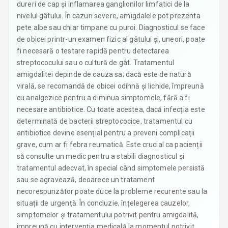
dureri de cap și inflamarea ganglionilor limfatici de la
nivelul gâtului. În cazuri severe, amigdalele pot prezenta
pete albe sau chiar timpane cu puroi. Diagnosticul se face
de obicei printr-un examen fizic al gâtului și, uneori, poate
fi necesară o testare rapidă pentru detectarea
streptococului sau o cultură de gât. Tratamentul
amigdalitei depinde de cauza sa; dacă este de natură
virală, se recomandă de obicei odihnă și lichide, împreună
cu analgezice pentru a diminua simptomele, fără a fi
necesare antibiotice. Cu toate acestea, dacă infecția este
determinată de bacterii streptococice, tratamentul cu
antibiotice devine esențial pentru a preveni complicații
grave, cum ar fi febra reumatică. Este crucial ca pacienții
să consulte un medic pentru a stabili diagnosticul și
tratamentul adecvat, în special când simptomele persistă
sau se agravează, deoarece un tratament
necorespunzător poate duce la probleme recurente sau la
situații de urgență. În concluzie, înțelegerea cauzelor,
simptomelor și tratamentului potrivit pentru amigdalită,
împreună cu intervenția medicală la momentul potrivit,