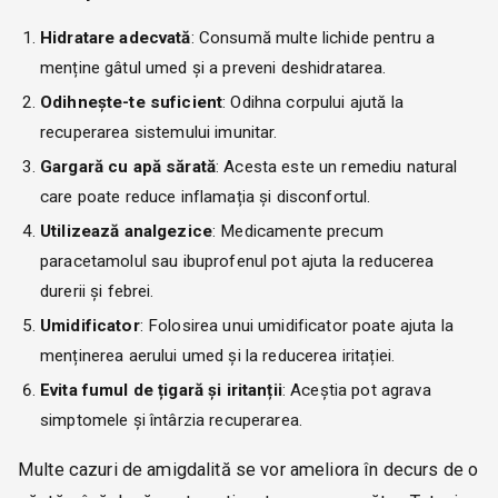
Hidratare adecvată
: Consumă multe lichide pentru a
menține gâtul umed și a preveni deshidratarea.
Odihnește-te suficient
: Odihna corpului ajută la
recuperarea sistemului imunitar.
Gargară cu apă sărată
: Acesta este un remediu natural
care poate reduce inflamația și disconfortul.
Utilizează analgezice
: Medicamente precum
paracetamolul sau ibuprofenul pot ajuta la reducerea
durerii și febrei.
Umidificator
: Folosirea unui umidificator poate ajuta la
menținerea aerului umed și la reducerea iritației.
Evita fumul de țigară și iritanții
: Aceștia pot agrava
simptomele și întârzia recuperarea.
Multe cazuri de amigdalită se vor ameliora în decurs de o