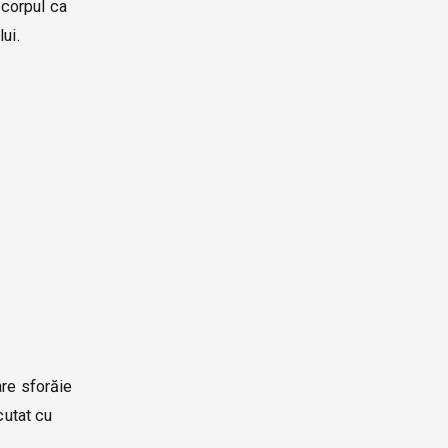
 corpul ca
lui.
are sforăie
cutat cu