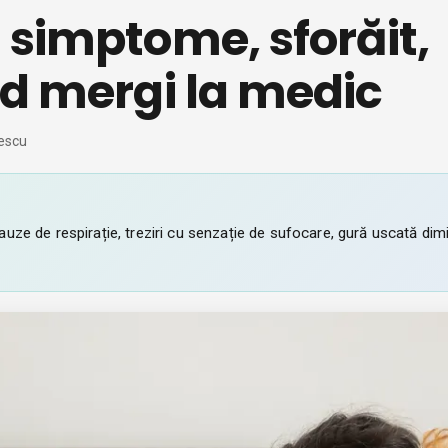
 simptome, sforăit,
nd mergi la medic
escu
uze de respirație, treziri cu senzație de sufocare, gură uscată dim