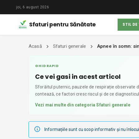
joi, 6 august 2026
Sfaturi pentru Sănătate
STIL DE
Acasă
Sfaturi generale
Apnee în somn: sim
GHID RAPID
Ce vei gasi in acest articol
Sforăitul puternic, pauzele de respirație observate
contează, ce factori cresc riscul și de ce diagnosticu
Vezi mai multe din categoria
Sfaturi generale
Informațiile sunt cu scop informativ și nu înlocu