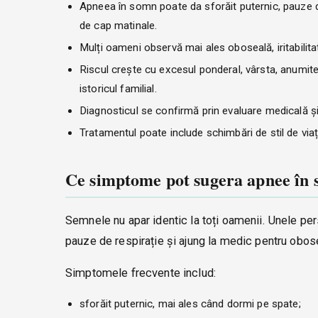
Apneea în somn poate da sforăit puternic, pauze de
de cap matinale.
Mulți oameni observă mai ales oboseală, iritabilit
Riscul crește cu excesul ponderal, vârsta, anumite p
istoricul familial.
Diagnosticul se confirmă prin evaluare medicală și,
Tratamentul poate include schimbări de stil de viaț
Ce simptome pot sugera apnee în
Semnele nu apar identic la toți oamenii. Unele per
pauze de respirație și ajung la medic pentru obose
Simptomele frecvente includ:
sforăit puternic, mai ales când dormi pe spate;