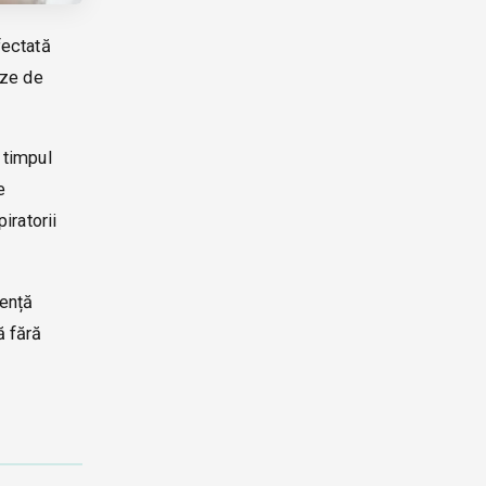
fectată
uze de
 timpul
e
iratorii
lență
ă fără