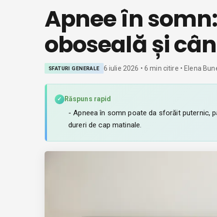
Apnee în somn:
oboseală și câ
6 iulie 2026
•
6
min citire
• Elena Bun
SFATURI GENERALE
Răspuns rapid
✓
- Apneea în somn poate da sforăit puternic, pa
dureri de cap matinale.