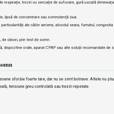
 respirație, treziri cu senzație de sufocare, gură uscată dimineața 
ate, lipsă de concentrare sau somnolență ziua.
articularități ale căilor aeriene, alcoolul seara, fumatul, congestia
 de obicei, prin test de somn.
ă, dispozitive orale, aparat CPAP sau alte soluții recomandate de sp
 somn
soane sforăie foarte tare, dar nu se simt bolnave. Altele nu ști
ală, tensiune greu controlată sau treziri repetate.