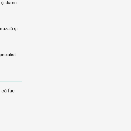
și dureri
 nazală și
ecialist.
u că fac