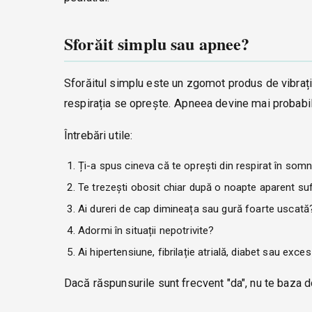
Sforăit simplu sau apnee?
Sforăitul simplu este un zgomot produs de vibrația
respirația se oprește. Apneea devine mai probabilă
Întrebări utile:
Ți-a spus cineva că te oprești din respirat în som
Te trezești obosit chiar după o noapte aparent su
Ai dureri de cap dimineața sau gură foarte uscată
Adormi în situații nepotrivite?
Ai hipertensiune, fibrilație atrială, diabet sau exce
Dacă răspunsurile sunt frecvent "da", nu te baza 