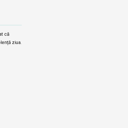
at că
lență ziua.