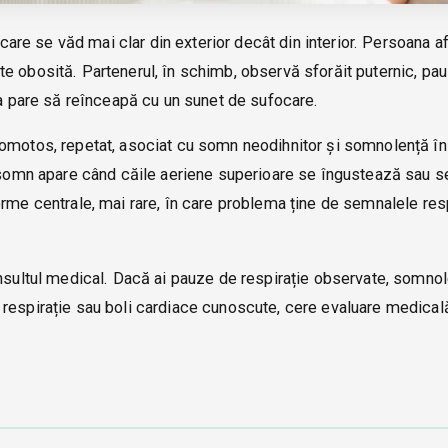
are se văd mai clar din exterior decât din interior. Persoana a
e obosită. Partenerul, în schimb, observă sforăit puternic, pa
ia pare să reînceapă cu un sunet de sufocare.
gomotos, repetat, asociat cu somn neodihnitor și somnolență în
n somn apare când căile aeriene superioare se îngustează sau s
rme centrale, mai rare, în care problema ține de semnalele resp
onsultul medical. Dacă ai pauze de respirație observate, somno
i de respirație sau boli cardiace cunoscute, cere evaluare medical