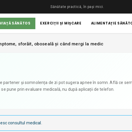
Sănătate practică, în pași mici.
 VIAȚĂ SĂNĂTOS
EXERCIȚII ȘI MIȘCARE
ALIMENTAȚIE SĂNĂTO
ptome, sforăit, oboseală și când mergi la medic
 de partener și somnolența de zi pot sugera apnee în somn. Află ce se
l se pune prin evaluare medicală, nu după aplicații de telefon.
iesc consultul medical.