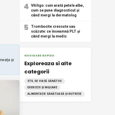
4
Vitiligo: cum arată petele albe,
cum se pune diagnosticul și
când mergi la dermatolog
5
Trombocite crescute sau
scăzute: ce înseamnă PLT și
când mergi la medic
NAVIGARE RAPIDA
ineața și
Exploreaza si alte
categorii
STIL DE VIAȚĂ SĂNĂTOS
EXERCIȚII ȘI MIȘCARE
ALIMENTAȚIE SĂNĂTOASĂ ȘI NUTRIȚIE