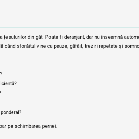
 țesuturilor din gât. Poate fi deranjant, dar nu înseamnă autom
 când sforăitul vine cu pauze, gâfâit, treziri repetate și somno
n?
ficientă?
?
s ponderal?
doar pe schimbarea pernei.