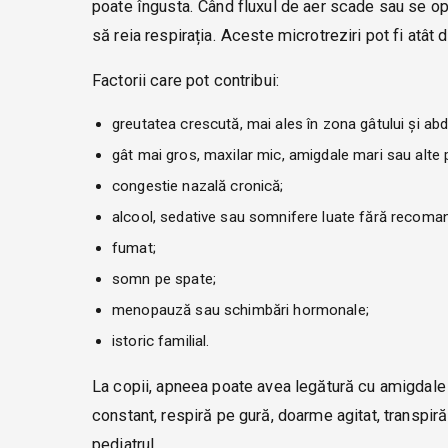
poate îngusta. Când fluxul de aer scade sau se opre
să reia respirația. Aceste microtreziri pot fi atât d
Factorii care pot contribui:
greutatea crescută, mai ales în zona gâtului și ab
gât mai gros, maxilar mic, amigdale mari sau alte p
congestie nazală cronică;
alcool, sedative sau somnifere luate fără recoma
fumat;
somn pe spate;
menopauză sau schimbări hormonale;
istoric familial.
La copii, apneea poate avea legătură cu amigdale 
constant, respiră pe gură, doarme agitat, transpiră
pediatrul.