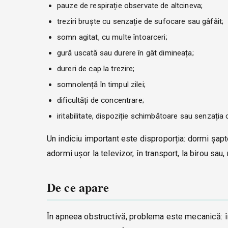
pauze de respirație observate de altcineva;
treziri bruște cu senzație de sufocare sau gâfâit;
somn agitat, cu multe întoarceri;
gură uscată sau durere în gât dimineața;
dureri de cap la trezire;
somnolență în timpul zilei;
dificultăți de concentrare;
iritabilitate, dispoziție schimbătoare sau senzația 
Un indiciu important este disproporția: dormi șa
adormi ușor la televizor, în transport, la birou sau
De ce apare
În apneea obstructivă, problema este mecanică: în 