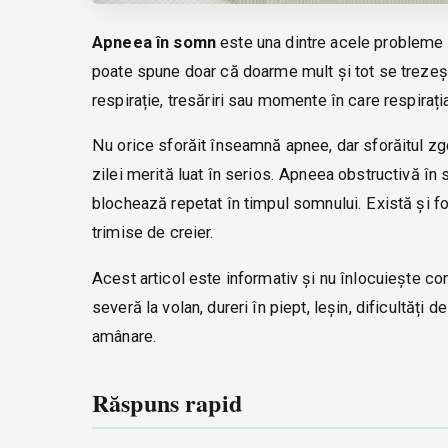
Apneea în somn
este una dintre acele probleme c
poate spune doar că doarme mult și tot se trezeșt
respirație, tresăriri sau momente în care respiraț
Nu orice sforăit înseamnă apnee, dar sforăitul z
zilei merită luat în serios. Apneea obstructivă î
blochează repetat în timpul somnului. Există și fo
trimise de creier.
Acest articol este informativ și nu înlocuiește c
severă la volan, dureri în piept, leșin, dificultăț
amânare.
Răspuns rapid