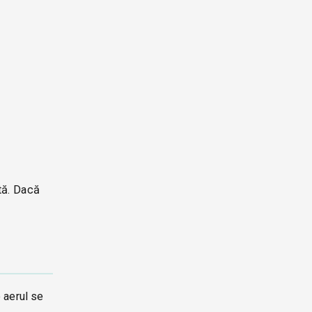
tă. Dacă
 aerul se