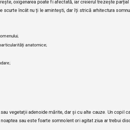
ște, oxigenarea poate fi afectată, iar creierul trezește parțial
e scurte încât nu ți le amintești, dar îți strică arhitectura somnu
domenului;
articularități anatomice;
ndare;
sau vegetații adenoide mărite, dar și cu alte cauze. Un copil c
 noaptea sau este foarte somnolent ori agitat ziua ar trebui dis