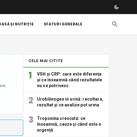
ASĂ ȘI NUTRIȚIE
SFATURI GENERALE
CELE MAI CITITE
1
VSH și CRP: care este diferența
și ce înseamnă când rezultatele
mne
nu se potrivesc
2
Urobilinogen în urină: recoltare,
rezultat și ce analize pot urma
3
Troponina crescută: ce
înseamnă, cauze și când este o
urgență