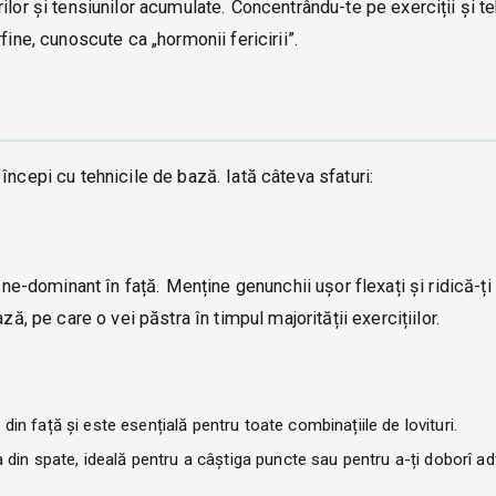
lor și tensiunilor acumulate. Concentrându-te pe exerciții și teh
fine, cunoscute ca „hormonii fericirii”.
începi cu tehnicile de bază. Iată câteva sfaturi:
 ne-dominant în față. Menține genunchii ușor flexați și ridică-ți
ză, pe care o vei păstra în timpul majorității exercițiilor.
in față și este esențială pentru toate combinațiile de lovituri.
din spate, ideală pentru a câștiga puncte sau pentru a-ți doborî ad