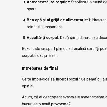
Antrenează-te regulat:
Stabilește o rutină d
sport.
Bea apă și ai grijă de alimentație:
Hidratarea 
oricărui antrenament.
Ascultă-ți corpul:
Dacă simți durere sau discon
Boxul este un sport plin de adrenalină care îți poa
corpului, cât și minții.
Întrebarea de final
Ce te împiedică să încerci boxul? Ce beneficii ale
opinia!
Acum, că ai descoperit avantajele antrenamentelor 
bucuri de o nouă provocare?