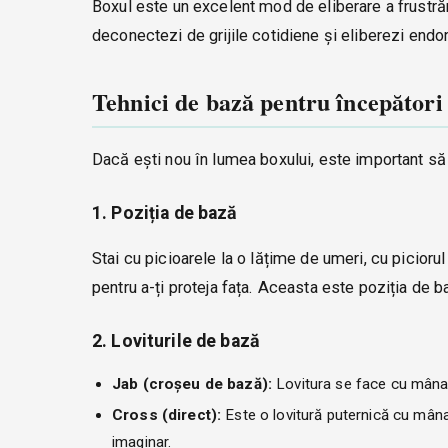
Boxul este un excelent mod de eliberare a frustrări
deconectezi de grijile cotidiene și eliberezi endor
Tehnici de bază pentru începători
Dacă ești nou în lumea boxului, este important să 
1. Poziția de bază
Stai cu picioarele la o lățime de umeri, cu piciorul
pentru a-ți proteja fața. Aceasta este poziția de ba
2. Loviturile de bază
Jab (croșeu de bază):
Lovitura se face cu mâna d
Cross (direct):
Este o lovitură puternică cu mâna 
imaginar.