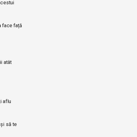
acestui
a face față
i atât
i aflu
și să te