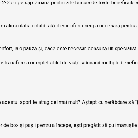
e 2-3 ori pe săptămână pentru a te bucura de toate beneficiile 
și alimentația echilibrată îți vor oferi energia necesară pentru 
fort, ia o pauză și, dacă este necesar, consultă un specialist.
te transforma complet stilul de viață, aducând multiple benefici
 acestui sport te atrag cel mai mult? Aștept cu nerăbdare să îț
de box și pașii pentru a începe, ești pregătit să pui mănușile 