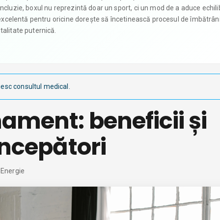
ncluzie, boxul nu reprezintă doar un sport, ci un mod de a aduce echili
e excelentă pentru oricine dorește să încetinească procesul de îmbătrâni
talitate puternică.
iesc consultul medical.
ament: beneficii și
începători
 Energie