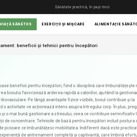
Sănătate practică, în pași mici.
 VIAȚĂ SĂNĂTOS
EXERCIȚII ȘI MIȘCARE
ALIMENTAȚIE SĂNĂTO
ament: beneficii și tehnici pentru începători
se beneficii pentru începători, fiind o disciplină care îmbunătățește 
area boxului favorizează arderea rapidă a caloriilor, ajutând la gestion
diovasculare. Pe lângă avantajele fizice vizibile, boxul contribuie și la
ind o activitate ce acționează intens asupra întregului corp. În plus, pre
ă și o mai bună gestionare a stresului, ceea ce contribuie semnificativ 
ății de concentrare. Tehnicile de bază pentru începători includ postura 
ile de picioare ce îmbunătățesc mobilitatea. Indiferent dacă este practica
 experiență de antrenament completă și captivantă, care îmbină efortul