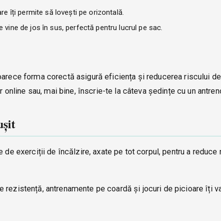
are îți permite să lovești pe orizontală.
e vine de jos în sus, perfectă pentru lucrul pe sac.
oarece forma corectă asigură eficiența și reducerea riscului de
or online sau, mai bine, înscrie-te la câteva ședințe cu un antren
șit
e exerciții de încălzire, axate pe tot corpul, pentru a reduce 
e rezistență, antrenamente pe coardă și jocuri de picioare îți v