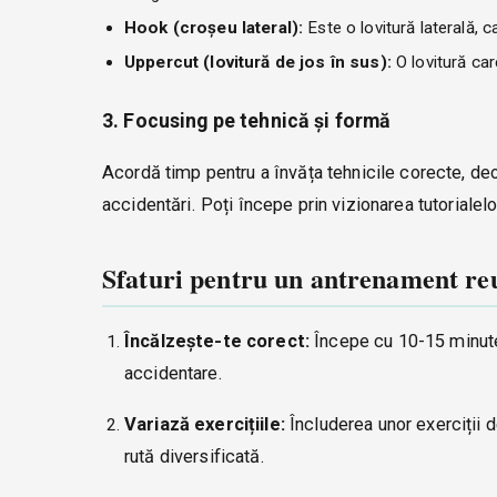
Hook (croșeu lateral):
Este o lovitură laterală, c
Uppercut (lovitură de jos în sus):
O lovitură car
3. Focusing pe tehnică și formă
Acordă timp pentru a învăța tehnicile corecte, de
accidentări. Poți începe prin vizionarea tutorialel
Sfaturi pentru un antrenament reu
Încălzește-te corect:
Începe cu 10-15 minute d
accidentare.
Variază exercițiile:
Încluderea unor exerciții d
rută diversificată.