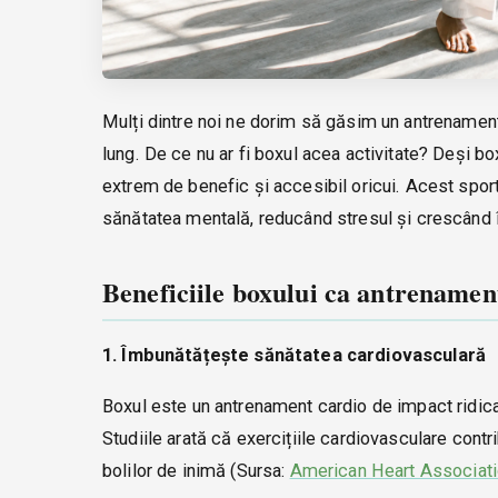
Mulți dintre noi ne dorim să găsim un antrenament
lung. De ce nu ar fi boxul acea activitate? Deși b
extrem de benefic și accesibil oricui. Acest sport
sănătatea mentală, reducând stresul și crescând 
Beneficiile boxului ca antrenamen
1. Îmbunătățește sănătatea cardiovasculară
Boxul este un antrenament cardio de impact ridicat
Studiile arată că exercițiile cardiovasculare contri
bolilor de inimă (Sursa:
American Heart Associat