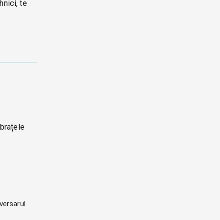
nici, te
 brațele
versarul