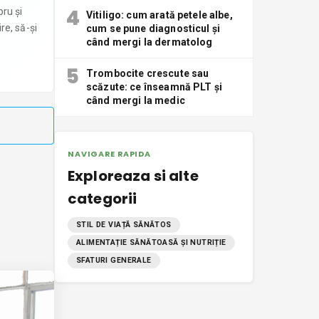
4
bru și
Vitiligo: cum arată petele albe,
re, să-și
cum se pune diagnosticul și
când mergi la dermatolog
5
Trombocite crescute sau
scăzute: ce înseamnă PLT și
când mergi la medic
NAVIGARE RAPIDA
Exploreaza si alte
categorii
STIL DE VIAȚĂ SĂNĂTOS
ALIMENTAȚIE SĂNĂTOASĂ ȘI NUTRIȚIE
SFATURI GENERALE