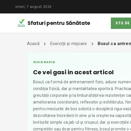
vineri, 7 august 2026
Sfaturi pentru Sănătate
STIL DE
Acasă
Exerciții și mișcare
Boxul ca antren
GHID RAPID
Ce vei gasi in acest articol
Boxul, ca formă de antrenament fizic, aduce numeroa
condiția fizică, dar și mentalitatea sportivă. Practic
greutății corporale și la îmbunătățirea rezistenței car
ameliorarea coordonării, reflexelor și echilibrului, fi
pentru meciurile de box solicită o disciplină riguroas
dezvoltarea încrederii în sine și la creșterea capacit
loviturile simple ca jab-ul și croșeul, dar și exerciți
competitiv sau doar pentru fitness, boxul promite o