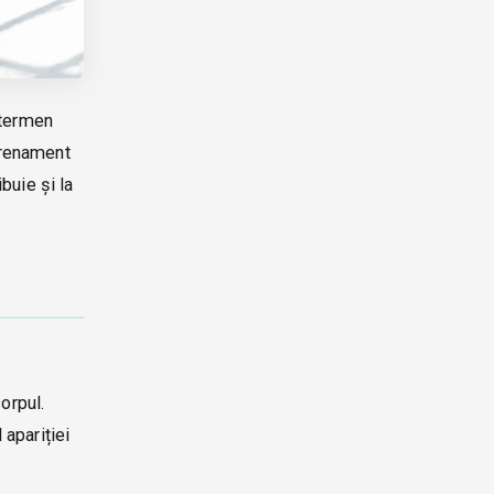
 termen
ntrenament
buie și la
orpul.
 apariției