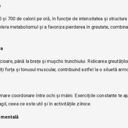
e
i 700 de calorii pe oră, în funcție de intensitatea și structura
elera metabolismul și a favoriza pierderea în greutate, combina
ța
are, până la brațe și mușchii trunchiului. Ridicarea greutăților
lți forța și tonusul muscular, contribuind astfel la o siluetă arm
are coordonare între ochi și mâini. Exercițiile constante te aju
il, ceea ce este util și în activitățile zilnice.
a mentală