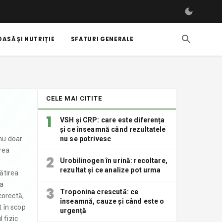
ASĂ ȘI NUTRIȚIE
SFATURI GENERALE
CELE MAI CITITE
1
VSH și CRP: care este diferența
și ce înseamnă când rezultatele
nu doar
nu se potrivesc
area
2
Urobilinogen în urină: recoltare,
rezultat și ce analize pot urma
gătirea
la
3
Troponina crescută: ce
corectă,
înseamnă, cauze și când este o
t în scop
urgență
 fizic