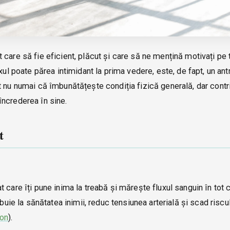
 care să fie eficient, plăcut și care să ne mențină motivați pe
oxul poate părea intimidant la prima vedere, este, de fapt, un a
 nu numai că îmbunătățește condiția fizică generală, dar contri
încrederea în sine.
t
 care îți pune inima la treabă și mărește fluxul sanguin în tot c
buie la sănătatea inimii, reduc tensiunea arterială și scad riscul
ion
).