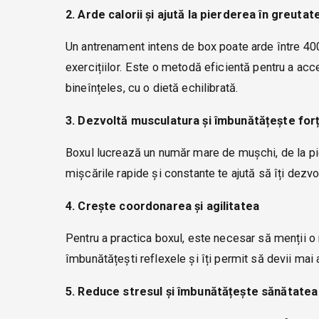
2. Arde calorii și ajută la pierderea în greutat
Un antrenament intens de box poate arde între 400 ș
exercițiilor. Este o metodă eficientă pentru a acc
bineînțeles, cu o dietă echilibrată.
3. Dezvoltă musculatura și îmbunătățește for
Boxul lucrează un număr mare de mușchi, de la picio
mișcările rapide și constante te ajută să îți dezvo
4. Crește coordonarea și agilitatea
Pentru a practica boxul, este necesar să menții o m
îmbunătățești reflexele și îți permit să devii mai ag
5. Reduce stresul și îmbunătățește sănătate