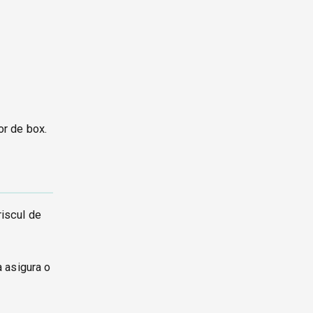
or de box.
riscul de
a asigura o