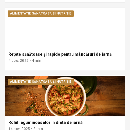
ALIMENTAȚIE SĂNĂTOASĂ ȘI NUTRIȚIE
Rețete sănătoase și rapide pentru mâncăruri de iarnă
4 dec. 2025
•
4
min
ALIMENTAȚIE SĂNĂTOASĂ ȘI NUTRIȚIE
Rolul leguminoaselor în dieta de iarnă
14 nov. 2025
•
2
min