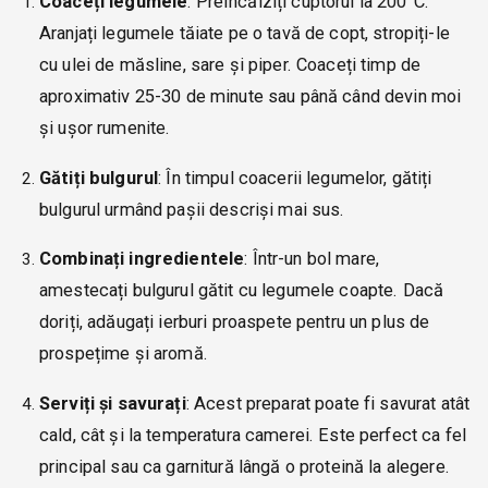
Coaceți legumele
: Preîncălziți cuptorul la 200°C.
Aranjați legumele tăiate pe o tavă de copt, stropiți-le
cu ulei de măsline, sare și piper. Coaceți timp de
aproximativ 25-30 de minute sau până când devin moi
și ușor rumenite.
Gătiți bulgurul
: În timpul coacerii legumelor, gătiți
bulgurul urmând pașii descriși mai sus.
Combinați ingredientele
: Într-un bol mare,
amestecați bulgurul gătit cu legumele coapte. Dacă
doriți, adăugați ierburi proaspete pentru un plus de
prospețime și aromă.
Serviți și savurați
: Acest preparat poate fi savurat atât
cald, cât și la temperatura camerei. Este perfect ca fel
principal sau ca garnitură lângă o proteină la alegere.