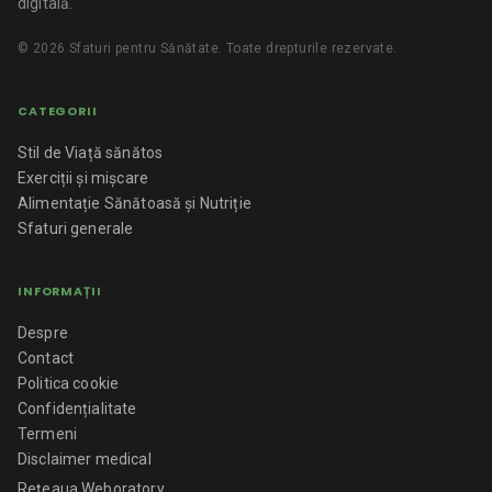
digitală.
©
2026
Sfaturi pentru Sănătate
. Toate drepturile rezervate.
CATEGORII
Stil de Viață sănătos
Exerciții și mișcare
Alimentație Sănătoasă și Nutriție
Sfaturi generale
INFORMAȚII
Despre
Contact
Politica cookie
Confidențialitate
Termeni
Disclaimer medical
Rețeaua Weboratory