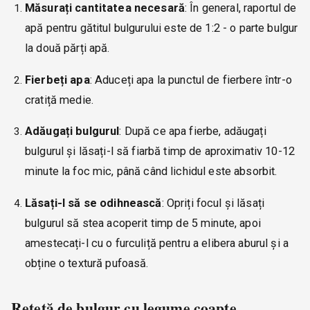
Măsurați cantitatea necesară
: În general, raportul de
apă pentru gătitul bulgurului este de 1:2 - o parte bulgur
la două părți apă.
Fierbeți apa
: Aduceți apa la punctul de fierbere într-o
cratiță medie.
Adăugați bulgurul
: După ce apa fierbe, adăugați
bulgurul și lăsați-l să fiarbă timp de aproximativ 10-12
minute la foc mic, până când lichidul este absorbit.
Lăsați-l să se odihnească
: Opriți focul și lăsați
bulgurul să stea acoperit timp de 5 minute, apoi
amestecați-l cu o furculiță pentru a elibera aburul și a
obține o textură pufoasă.
Rețetă de bulgur cu legume coapte