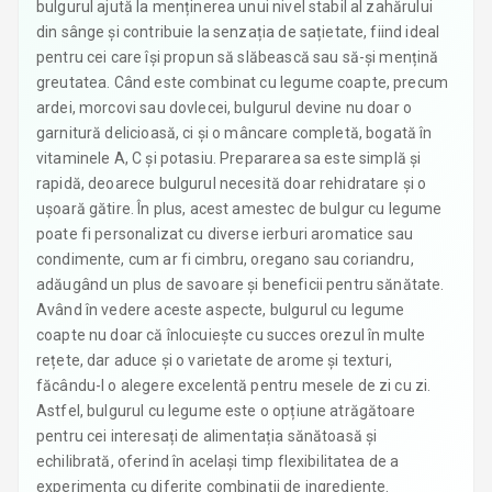
bulgurul ajută la menținerea unui nivel stabil al zahărului
din sânge și contribuie la senzația de sațietate, fiind ideal
pentru cei care își propun să slăbească sau să-și mențină
greutatea. Când este combinat cu legume coapte, precum
ardei, morcovi sau dovlecei, bulgurul devine nu doar o
garnitură delicioasă, ci și o mâncare completă, bogată în
vitaminele A, C și potasiu. Prepararea sa este simplă și
rapidă, deoarece bulgurul necesită doar rehidratare și o
ușoară gătire. În plus, acest amestec de bulgur cu legume
poate fi personalizat cu diverse ierburi aromatice sau
condimente, cum ar fi cimbru, oregano sau coriandru,
adăugând un plus de savoare și beneficii pentru sănătate.
Având în vedere aceste aspecte, bulgurul cu legume
coapte nu doar că înlocuiește cu succes orezul în multe
rețete, dar aduce și o varietate de arome și texturi,
făcându-l o alegere excelentă pentru mesele de zi cu zi.
Astfel, bulgurul cu legume este o opțiune atrăgătoare
pentru cei interesați de alimentația sănătoasă și
echilibrată, oferind în același timp flexibilitatea de a
experimenta cu diferite combinații de ingrediente.