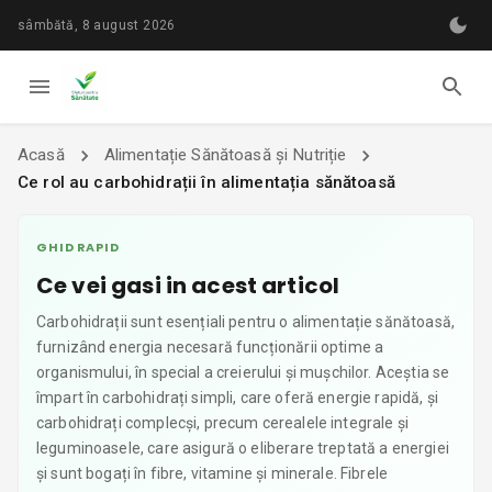
sâmbătă, 8 august 2026
Acasă
Alimentație Sănătoasă și Nutriție
Ce rol au carbohidrații în alimentația sănătoasă
GHID RAPID
Ce vei gasi in acest articol
Carbohidrații sunt esențiali pentru o alimentație sănătoasă,
furnizând energia necesară funcționării optime a
organismului, în special a creierului și mușchilor. Aceștia se
împart în carbohidrați simpli, care oferă energie rapidă, și
carbohidrați complecși, precum cerealele integrale și
leguminoasele, care asigură o eliberare treptată a energiei
și sunt bogați în fibre, vitamine și minerale. Fibrele