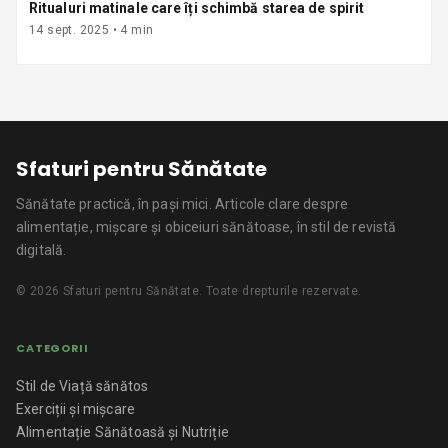
Ritualuri matinale care îți schimbă starea de spirit
14 sept. 2025
•
4
min
Sfaturi pentru Sănătate
Sănătate practică, în pași mici.
Articole clare despre
alimentație, mișcare și obiceiuri sănătoase, în stil de revistă
digitală.
©
2026
Sfaturi pentru Sănătate
. Toate drepturile rezervate.
CATEGORII
Stil de Viață sănătos
Exerciții și mișcare
Alimentație Sănătoasă și Nutriție