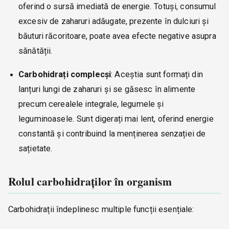
oferind o sursă imediată de energie. Totuși, consumul
excesiv de zaharuri adăugate, prezente în dulciuri și
băuturi răcoritoare, poate avea efecte negative asupra
sănătății.
Carbohidrați complecși
: Aceștia sunt formați din
lanțuri lungi de zaharuri și se găsesc în alimente
precum cerealele integrale, legumele și
leguminoasele. Sunt digerați mai lent, oferind energie
constantă și contribuind la menținerea senzației de
sațietate.
Rolul carbohidraților în organism
Carbohidrații îndeplinesc multiple funcții esențiale: