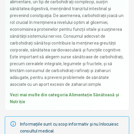
alimentare, un tip de carbohidrați complecși, susțin
sănătatea digestivă, menținând tranzitul intestinal și
prevenind constipația. De asemenea, carbohidrații joacă un
rol crucial în menținerea nivelului optim al glicemiei,
economisirea proteinelor pentru funcții vitale și susținerea
sănătății sistemului nervos. Consumul adecvat de
carbohidrați sănătoși contribuie la menținerea greutății
corporale, sănătatea cardiovasculară și funcțiile cognitive.
Este important să alegem surse sănătoase de carbohidrați,
precum cerealele integrale, legumele și fructele, și să
limităm consumul de carbohidrați rafinați și zaharuri
adăugate, pentru a preveni problemele de sănătate
asociate cu un aport excesiv de zaharuri simple.
Vezi mai multe din categoria
Alimentație Sănătoasă și
Nutriție
Informațiile sunt cu scop informativ și nu înlocuiesc
consultul medical.