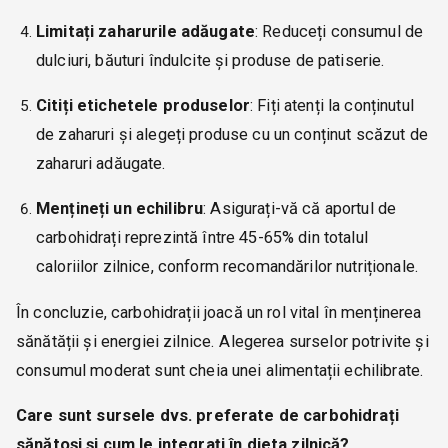
Limitați zaharurile adăugate
: Reduceți consumul de
dulciuri, băuturi îndulcite și produse de patiserie.
Citiți etichetele produselor
: Fiți atenți la conținutul
de zaharuri și alegeți produse cu un conținut scăzut de
zaharuri adăugate.
Mențineți un echilibru
: Asigurați-vă că aportul de
carbohidrați reprezintă între 45-65% din totalul
caloriilor zilnice, conform recomandărilor nutriționale.
În concluzie, carbohidrații joacă un rol vital în menținerea
sănătății și energiei zilnice. Alegerea surselor potrivite și
consumul moderat sunt cheia unei alimentații echilibrate.
Care sunt sursele dvs. preferate de carbohidrați
sănătoși și cum le integrați în dieta zilnică?