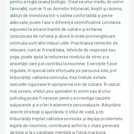
pentru a regla ceasul biologic. Crearea unui mediu de somn
favorabil, cum ar fi un dormitor întunecat, liniștit și răcoros,
alături de investirea într-o saltea confortabilă și perne
adecvate, poate face o diferență semnificativă. Limitarea
expunerii la ecrane înainte de culcare și evitarea
consumului de cofeină și alcool în orele premergătoare
somnului sunt alte măsuri utile. Practicarea tehnicilor de
relaxare, cum ar fi meditația, tehnicile de respirație sau
yoga, poate ajuta la reducerea nivelului de stres și a
anxietății care pot contribui la insomnie. Exercițiile fizice
regulate, în special cele efectuate pe parcursul zilei, pot
îmbunătăți calitatea somnului, însă trebuie evitate
sesiunile viguroase în apropierea orei de culcare. În cazuri
mai severe, sfatul unui specialist în somn sau al unui
psiholog poate fi necesar pentru a investiga cauzele
subjacente și a oferi tratamente personalizate. Adoptând
aceste strategii și ajustându-ți stilul de viață, poți
îmbunătăți treptat calitatea somnului și depăși problemele
legate de insomnie, contribuind astfel la o stare generală
de bine și la o sănătate mentală și fizică mai bună.