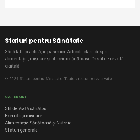
Sfaturi pentru Sănătate
Sănătate practică, în pași mici.
Articole clare despre
alimentație, mișcare și obiceiuri sănătoase, în stil de revistă
digitală.
©
2026
Sfaturi pentru Sănătate
. Toate drepturile rezervate.
CATEGORII
Stil de Viață sănătos
Exerciții și mișcare
Alimentație Sănătoasă și Nutriție
Sfaturi generale