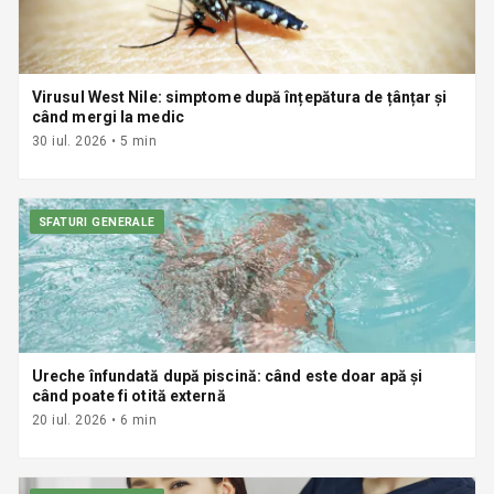
Virusul West Nile: simptome după înțepătura de țânțar și
când mergi la medic
30 iul. 2026
•
5
min
SFATURI GENERALE
Ureche înfundată după piscină: când este doar apă și
când poate fi otită externă
20 iul. 2026
•
6
min