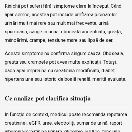
Rinichii pot suferi fără simptome clare la început. Când
apar semne, acestea pot include umflarea picioarelor,
urinări mult mai rare sau mult mai frecvente, urină
spumoasă, sânge în urină, oboseală accentuată, greață,
mâncărimi, crampe, tensiune mare sau lipsă de aer.
Aceste simptome nu confirmă singure cauza. Oboseala,
greața sau crampele pot avea multe explicații. Totuși,
dacă apar împreună cu creatinină modificată, diabet,
hipertensiune sau istoric de boală renală, merită evaluate.
Ce analize pot clarifica situația
În funcție de context, medicul poate recomanda repetarea
creatininei, eGFR, uree, electroliți, sumar de urină, raport
albumină/creatinină urinară, glicemie, HbA1c, tensiune