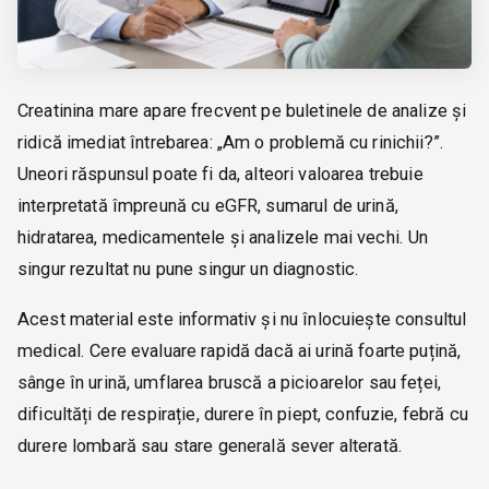
Creatinina mare apare frecvent pe buletinele de analize și
ridică imediat întrebarea: „Am o problemă cu rinichii?”.
Uneori răspunsul poate fi da, alteori valoarea trebuie
interpretată împreună cu eGFR, sumarul de urină,
hidratarea, medicamentele și analizele mai vechi. Un
singur rezultat nu pune singur un diagnostic.
Acest material este informativ și nu înlocuiește consultul
medical. Cere evaluare rapidă dacă ai urină foarte puțină,
sânge în urină, umflarea bruscă a picioarelor sau feței,
dificultăți de respirație, durere în piept, confuzie, febră cu
durere lombară sau stare generală sever alterată.