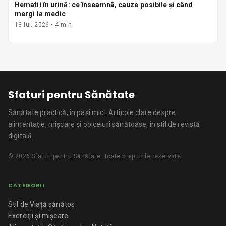
Hematii în urină: ce înseamnă, cauze posibile și când
mergi la medic
13 iul. 2026
•
4
min
Sfaturi pentru Sănătate
Sănătate practică, în pași mici.
Articole clare despre
alimentație, mișcare și obiceiuri sănătoase, în stil de revistă
digitală.
©
2026
Sfaturi pentru Sănătate
. Toate drepturile rezervate.
CATEGORII
Stil de Viață sănătos
Exerciții și mișcare