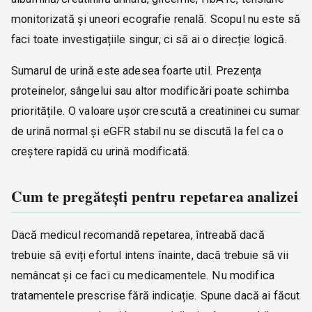
monitorizată și uneori ecografie renală. Scopul nu este să
faci toate investigațiile singur, ci să ai o direcție logică.
Sumarul de urină este adesea foarte util. Prezența
proteinelor, sângelui sau altor modificări poate schimba
prioritățile. O valoare ușor crescută a creatininei cu sumar
de urină normal și eGFR stabil nu se discută la fel ca o
creștere rapidă cu urină modificată.
Cum te pregătești pentru repetarea analizei
Dacă medicul recomandă repetarea, întreabă dacă
trebuie să eviți efortul intens înainte, dacă trebuie să vii
nemâncat și ce faci cu medicamentele. Nu modifica
tratamentele prescrise fără indicație. Spune dacă ai făcut