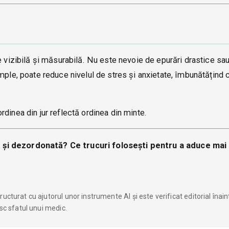
 vizibilă și măsurabilă. Nu este nevoie de epurări drastice sau 
mple, poate reduce nivelul de stres și anxietate, îmbunătățind c
dinea din jur reflectă ordinea din minte.
 și dezordonată? Ce trucuri folosești pentru a aduce mai
ucturat cu ajutorul unor instrumente AI și este verificat editorial înai
esc sfatul unui medic.