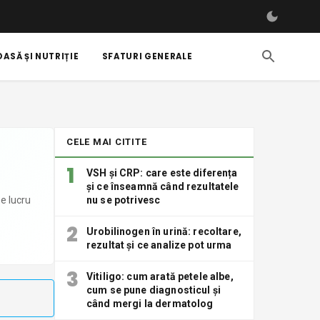
ASĂ ȘI NUTRIȚIE
SFATURI GENERALE
CELE MAI CITITE
1
VSH și CRP: care este diferența
și ce înseamnă când rezultatele
e lucru
nu se potrivesc
2
Urobilinogen în urină: recoltare,
rezultat și ce analize pot urma
3
Vitiligo: cum arată petele albe,
cum se pune diagnosticul și
când mergi la dermatolog