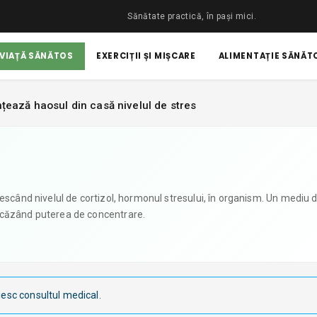
Sănătate practică, în pași mici.
 VIAȚĂ SĂNĂTOS
EXERCIȚII ȘI MIȘCARE
ALIMENTAȚIE SĂNĂTO
nțează haosul din casă nivelul de stres
escând nivelul de cortizol, hormonul stresului, în organism. Un mediu d
scăzând puterea de concentrare.
s
iesc consultul medical.