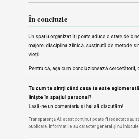
În concluzie
Un spațiu organizat îți poate aduce o stare de bine
majore; disciplina zilnică, susținută de metode si
vieții.
Pentru că, așa cum concluzionează cercetătorii, or
Tu cum te simți când casa ta este aglomerată
liniște în spațiul personal?
Lasă-ne un comentariu și hai să discutăm!
Transparență AI: acest conținut poate fi redactat sau str
publicare. Informațiile au caracter general și nu înlocui