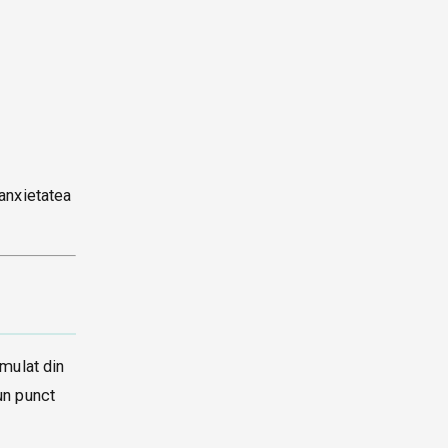
 anxietatea
umulat din
 un punct