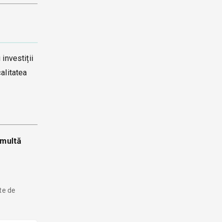
investiții
alitatea
 multă
nte de