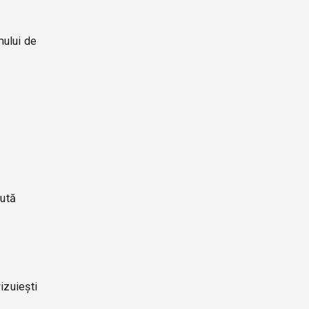
mului de
jută
izuiești