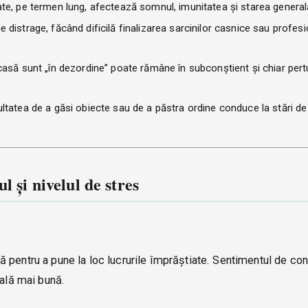
icate, pe termen lung, afectează somnul, imunitatea și starea general
distrage, făcând dificilă finalizarea sarcinilor casnice sau profes
 casă sunt „în dezordine” poate rămâne în subconștient și chiar per
ultatea de a găsi obiecte sau de a păstra ordine conduce la stări de i
l și nivelul de stres
 pentru a pune la loc lucrurile împrăștiate. Sentimentul de con
tală mai bună.