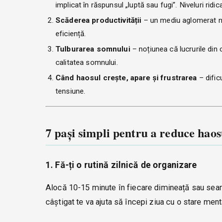
implicat în răspunsul „luptă sau fugi”. Niveluri rid
Scăderea productivității
– un mediu aglomerat ne 
eficiență.
Tulburarea somnului
– noțiunea că lucrurile din
calitatea somnului.
Când haosul crește, apare și frustrarea
– dific
tensiune.
7 pași simpli pentru a reduce haosu
1. Fă-ți o rutină zilnică de organizare
Alocă 10-15 minute în fiecare dimineață sau seară
câștigat te va ajuta să începi ziua cu o stare men