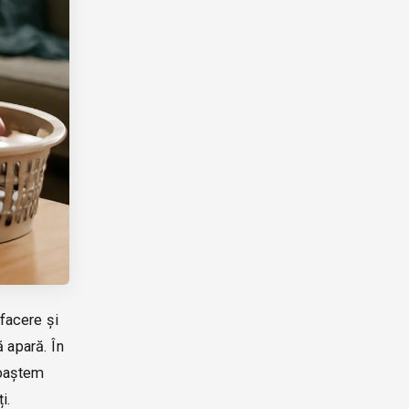
efacere și
 apară. În
noaștem
i.