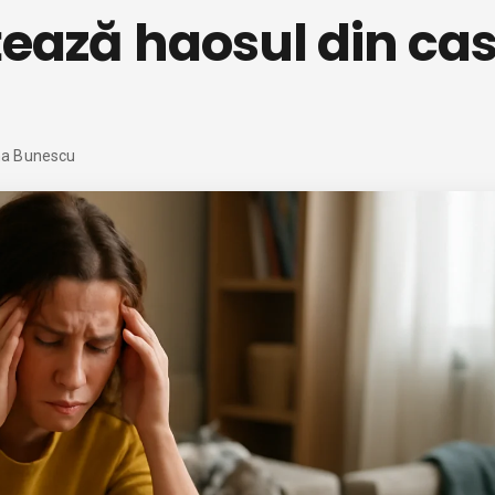
țează haosul din ca
na Bunescu