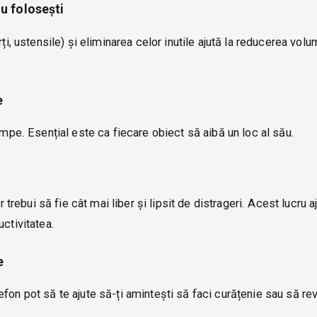
u folosești
ți, ustensile) și eliminarea celor inutile ajută la reducerea volu
e
umpe. Esențial este ca fiecare obiect să aibă un loc al său.
r trebui să fie cât mai liber și lipsit de distrageri. Acest lucru a
uctivitatea.
e
fon pot să te ajute să-ți amintești să faci curățenie sau să rev