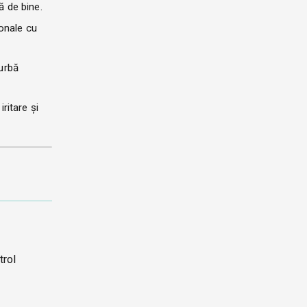
ă de bine.
ionale cu
turbă
ritare și
trol