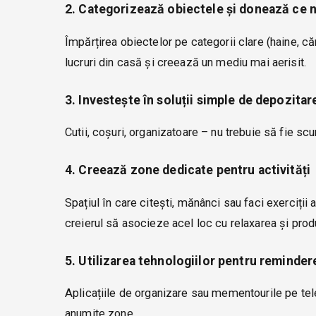
2. Categorizează obiectele și donează ce n
Împărțirea obiectelor pe categorii clare (haine, căr
lucruri din casă și creează un mediu mai aerisit.
3. Investește în soluții simple de depozitar
Cutii, coșuri, organizatoare – nu trebuie să fie sc
4. Creează zone dedicate pentru activități
Spațiul în care citești, mănânci sau faci exerciții a
creierul să asocieze acel loc cu relaxarea și prod
5. Utilizarea tehnologiilor pentru reminder
Aplicațiile de organizare sau mementourile pe tele
anumite zone.