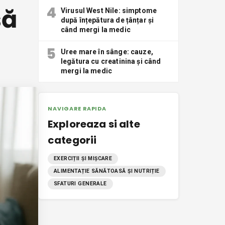
să
4
Virusul West Nile: simptome
după înțepătura de țânțar și
când mergi la medic
5
Uree mare în sânge: cauze,
legătura cu creatinina și când
mergi la medic
NAVIGARE RAPIDA
Exploreaza si alte
categorii
EXERCIȚII ȘI MIȘCARE
ALIMENTAȚIE SĂNĂTOASĂ ȘI NUTRIȚIE
SFATURI GENERALE