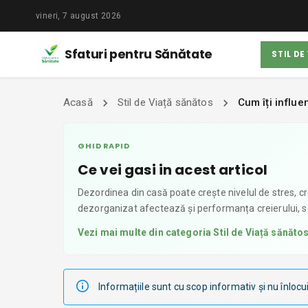
vineri, 7 august 2026
Sfaturi pentru Sănătate
STIL DE
Acasă
Stil de Viață sănătos
Cum îți influe
GHID RAPID
Ce vei gasi in acest articol
Dezordinea din casă poate crește nivelul de stres, cr
dezorganizat afectează și performanța creierului, 
Vezi mai multe din categoria
Stil de Viață sănăto
Informațiile sunt cu scop informativ și nu înlocu