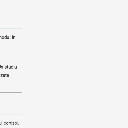
modul în
Un studiu
izate
 cortizol,