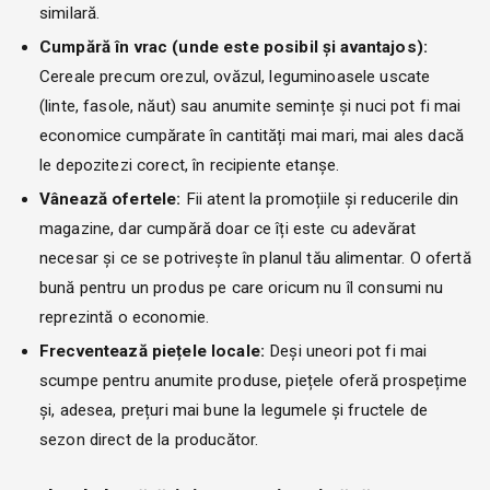
similară.
Cumpără în vrac (unde este posibil și avantajos):
Cereale precum orezul, ovăzul, leguminoasele uscate
(linte, fasole, năut) sau anumite semințe și nuci pot fi mai
economice cumpărate în cantități mai mari, mai ales dacă
le depozitezi corect, în recipiente etanșe.
Vânează ofertele:
Fii atent la promoțiile și reducerile din
magazine, dar cumpără doar ce îți este cu adevărat
necesar și ce se potrivește în planul tău alimentar. O ofertă
bună pentru un produs pe care oricum nu îl consumi nu
reprezintă o economie.
Frecventează piețele locale:
Deși uneori pot fi mai
scumpe pentru anumite produse, piețele oferă prospețime
și, adesea, prețuri mai bune la legumele și fructele de
sezon direct de la producător.