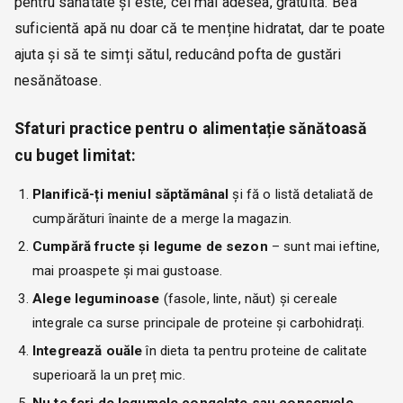
pentru sănătate și este, cel mai adesea, gratuită. Bea
suficientă apă nu doar că te menține hidratat, dar te poate
ajuta și să te simți sătul, reducând pofta de gustări
nesănătoase.
Sfaturi practice pentru o alimentație sănătoasă
cu buget limitat:
Planifică-ți meniul săptămânal
și fă o listă detaliată de
cumpărături înainte de a merge la magazin.
Cumpără fructe și legume de sezon
– sunt mai ieftine,
mai proaspete și mai gustoase.
Alege leguminoase
(fasole, linte, năut) și cereale
integrale ca surse principale de proteine și carbohidrați.
Integrează ouăle
în dieta ta pentru proteine de calitate
superioară la un preț mic.
Nu te feri de legumele congelate sau conservele