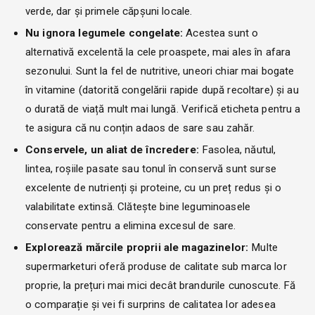
verde, dar și primele căpșuni locale.
Nu ignora legumele congelate:
Acestea sunt o
alternativă excelentă la cele proaspete, mai ales în afara
sezonului. Sunt la fel de nutritive, uneori chiar mai bogate
în vitamine (datorită congelării rapide după recoltare) și au
o durată de viață mult mai lungă. Verifică eticheta pentru a
te asigura că nu conțin adaos de sare sau zahăr.
Conservele, un aliat de încredere:
Fasolea, năutul,
lintea, roșiile pasate sau tonul în conservă sunt surse
excelente de nutrienți și proteine, cu un preț redus și o
valabilitate extinsă. Clătește bine leguminoasele
conservate pentru a elimina excesul de sare.
Explorează mărcile proprii ale magazinelor:
Multe
supermarketuri oferă produse de calitate sub marca lor
proprie, la prețuri mai mici decât brandurile cunoscute. Fă
o comparație și vei fi surprins de calitatea lor adesea