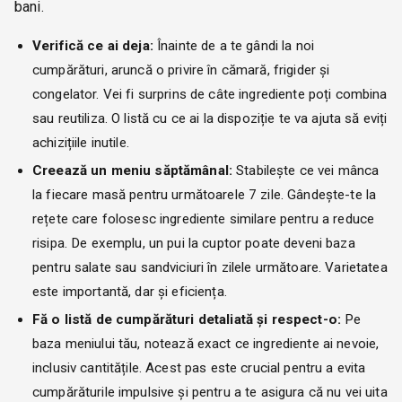
bani.
Verifică ce ai deja:
Înainte de a te gândi la noi
cumpărături, aruncă o privire în cămară, frigider și
congelator. Vei fi surprins de câte ingrediente poți combina
sau reutiliza. O listă cu ce ai la dispoziție te va ajuta să eviți
achizițiile inutile.
Creează un meniu săptămânal:
Stabilește ce vei mânca
la fiecare masă pentru următoarele 7 zile. Gândește-te la
rețete care folosesc ingrediente similare pentru a reduce
risipa. De exemplu, un pui la cuptor poate deveni baza
pentru salate sau sandviciuri în zilele următoare. Varietatea
este importantă, dar și eficiența.
Fă o listă de cumpărături detaliată și respect-o:
Pe
baza meniului tău, notează exact ce ingrediente ai nevoie,
inclusiv cantitățile. Acest pas este crucial pentru a evita
cumpărăturile impulsive și pentru a te asigura că nu vei uita