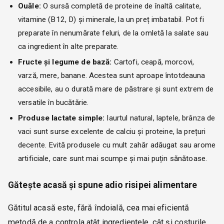
Ouăle:
O sursă completă de proteine de înaltă calitate,
vitamine (B12, D) și minerale, la un preț imbatabil. Pot fi
preparate în nenumărate feluri, de la omletă la salate sau
ca ingredient în alte preparate.
Fructe și legume de bază:
Cartofi, ceapă, morcovi,
varză, mere, banane. Acestea sunt aproape întotdeauna
accesibile, au o durată mare de păstrare și sunt extrem de
versatile în bucătărie.
Produse lactate simple:
Iaurtul natural, laptele, brânza de
vaci sunt surse excelente de calciu și proteine, la prețuri
decente. Evită produsele cu mult zahăr adăugat sau arome
artificiale, care sunt mai scumpe și mai puțin sănătoase.
Gătește acasă și spune adio risipei alimentare
Gătitul acasă este, fără îndoială, cea mai eficientă
metodă de a controla atât ingredientele, cât și costurile.