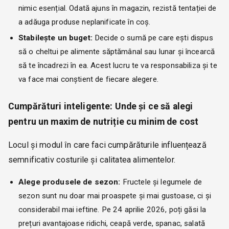
nimic esențial. Odată ajuns în magazin, rezistă tentației de
a adăuga produse neplanificate în coș.
Stabilește un buget:
Decide o sumă pe care ești dispus
să o cheltui pe alimente săptămânal sau lunar și încearcă
să te încadrezi în ea. Acest lucru te va responsabiliza și te
va face mai conștient de fiecare alegere.
Cumpărături inteligente: Unde și ce să alegi
pentru un maxim de nutriție cu minim de cost
Locul și modul în care faci cumpărăturile influențează
semnificativ costurile și calitatea alimentelor.
Alege produsele de sezon:
Fructele și legumele de
sezon sunt nu doar mai proaspete și mai gustoase, ci și
considerabil mai ieftine. Pe 24 aprilie 2026, poți găsi la
prețuri avantajoase ridichi, ceapă verde, spanac, salată