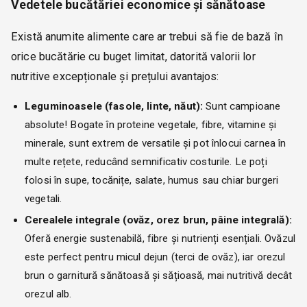
Vedetele bucătăriei economice și sănătoase
Există anumite alimente care ar trebui să fie de bază în
orice bucătărie cu buget limitat, datorită valorii lor
nutritive excepționale și prețului avantajos:
Leguminoasele (fasole, linte, năut):
Sunt campioane
absolute! Bogate în proteine vegetale, fibre, vitamine și
minerale, sunt extrem de versatile și pot înlocui carnea în
multe rețete, reducând semnificativ costurile. Le poți
folosi în supe, tocănițe, salate, humus sau chiar burgeri
vegetali.
Cerealele integrale (ovăz, orez brun, pâine integrală):
Oferă energie sustenabilă, fibre și nutrienți esențiali. Ovăzul
este perfect pentru micul dejun (terci de ovăz), iar orezul
brun o garnitură sănătoasă și sățioasă, mai nutritivă decât
orezul alb.