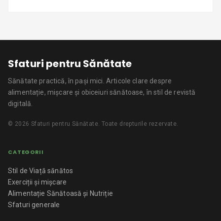
Sfaturi pentru Sănătate
Sănătate practică, în pași mici.
Articole clare despre
alimentație, mișcare și obiceiuri sănătoase, în stil de revistă
digitală.
©
2026
Sfaturi pentru Sănătate
. Toate drepturile rezervate.
CATEGORII
Stil de Viață sănătos
Exerciții și mișcare
Alimentație Sănătoasă și Nutriție
Sfaturi generale