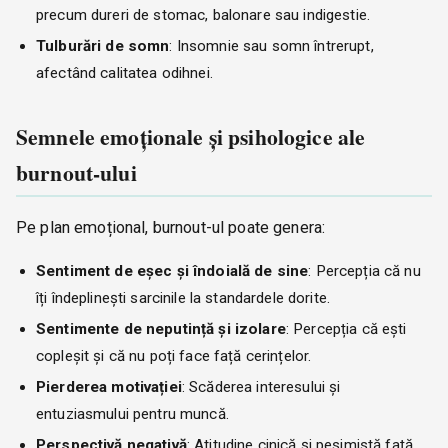
precum dureri de stomac, balonare sau indigestie.
Tulburări de somn
: Insomnie sau somn întrerupt,
afectând calitatea odihnei.
Semnele emoționale și psihologice ale
burnout-ului
Pe plan emoțional, burnout-ul poate genera:
Sentiment de eșec și îndoială de sine
: Percepția că nu
îți îndeplinești sarcinile la standardele dorite.
Sentimente de neputință și izolare
: Percepția că ești
copleșit și că nu poți face față cerințelor.
Pierderea motivației
: Scăderea interesului și
entuziasmului pentru muncă.
Perspectivă negativă
: Atitudine cinică și pesimistă față