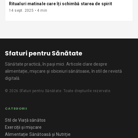
Ritualuri matinale care îți schimbă starea de spirit
14 sept. 2025
•
4
min
Sfaturi pentru Sănătate
Sănătate practică, în pași mici.
Articole clare despre
alimentație, mișcare și obiceiuri sănătoase, în stil de revistă
digitală.
©
2026
Sfaturi pentru Sănătate
. Toate drepturile rezervate.
CATEGORII
Stil de Viață sănătos
Exerciții și mișcare
Alimentație Sănătoasă și Nutriție