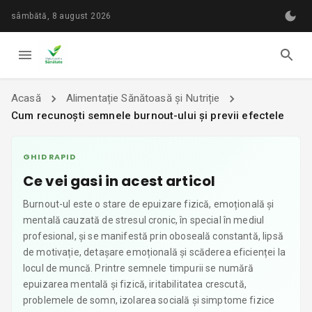
sâmbătă, 8 august 2026
Acasă
Alimentație Sănătoasă și Nutriție
Cum recunoști semnele burnout-ului și previi efectele
GHID RAPID
Ce vei gasi in acest articol
Burnout-ul este o stare de epuizare fizică, emoțională și
mentală cauzată de stresul cronic, în special în mediul
profesional, și se manifestă prin oboseală constantă, lipsă
de motivație, detașare emoțională și scăderea eficienței la
locul de muncă. Printre semnele timpurii se numără
epuizarea mentală și fizică, iritabilitatea crescută,
problemele de somn, izolarea socială și simptome fizice