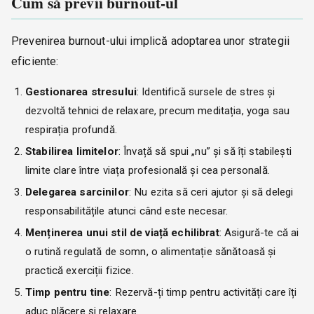
Cum să previi burnout-ul
Prevenirea burnout-ului implică adoptarea unor strategii
eficiente:
Gestionarea stresului
: Identifică sursele de stres și
dezvoltă tehnici de relaxare, precum meditația, yoga sau
respirația profundă.
Stabilirea limitelor
: Învață să spui „nu” și să îți stabilești
limite clare între viața profesională și cea personală.
Delegarea sarcinilor
: Nu ezita să ceri ajutor și să delegi
responsabilitățile atunci când este necesar.
Menținerea unui stil de viață echilibrat
: Asigură-te că ai
o rutină regulată de somn, o alimentație sănătoasă și
practică exerciții fizice.
Timp pentru tine
: Rezervă-ți timp pentru activități care îți
aduc plăcere și relaxare.