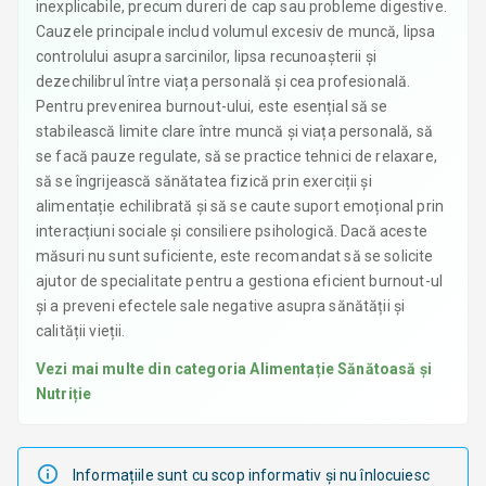
inexplicabile, precum dureri de cap sau probleme digestive.
Cauzele principale includ volumul excesiv de muncă, lipsa
controlului asupra sarcinilor, lipsa recunoașterii și
dezechilibrul între viața personală și cea profesională.
Pentru prevenirea burnout-ului, este esențial să se
stabilească limite clare între muncă și viața personală, să
se facă pauze regulate, să se practice tehnici de relaxare,
să se îngrijească sănătatea fizică prin exerciții și
alimentație echilibrată și să se caute suport emoțional prin
interacțiuni sociale și consiliere psihologică. Dacă aceste
măsuri nu sunt suficiente, este recomandat să se solicite
ajutor de specialitate pentru a gestiona eficient burnout-ul
și a preveni efectele sale negative asupra sănătății și
calității vieții.
Vezi mai multe din categoria
Alimentație Sănătoasă și
Nutriție
Informațiile sunt cu scop informativ și nu înlocuiesc