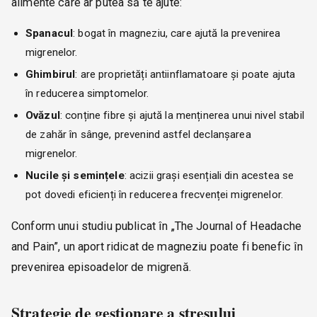
alimente care ar putea să te ajute:
Spanacul
: bogat în magneziu, care ajută la prevenirea
migrenelor.
Ghimbirul
: are proprietăți antiinflamatoare și poate ajuta
în reducerea simptomelor.
Ovăzul
: conține fibre și ajută la menținerea unui nivel stabil
de zahăr în sânge, prevenind astfel declanșarea
migrenelor.
Nucile și semințele
: acizii grași esențiali din acestea se
pot dovedi eficienți în reducerea frecvenței migrenelor.
Conform unui studiu publicat în „The Journal of Headache
and Pain”, un aport ridicat de magneziu poate fi benefic în
prevenirea episoadelor de migrenă.
Strategie de gestionare a stresului