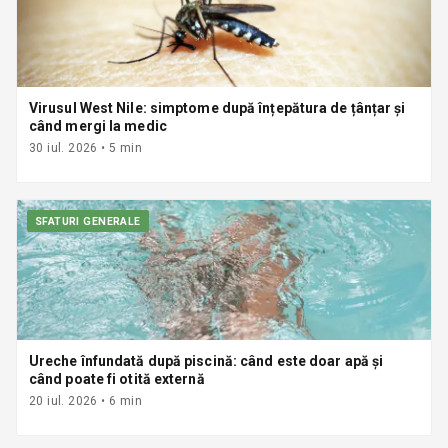
Virusul West Nile: simptome după înțepătura de țânțar și
când mergi la medic
30 iul. 2026
•
5
min
SFATURI GENERALE
Ureche înfundată după piscină: când este doar apă și
când poate fi otită externă
20 iul. 2026
•
6
min