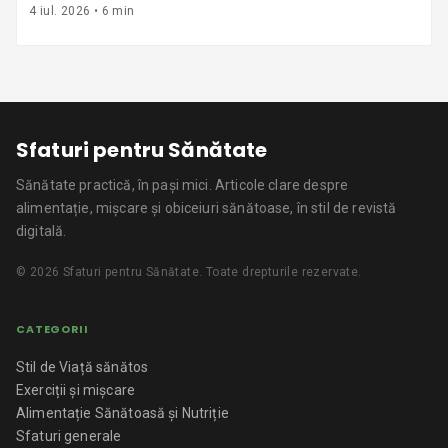
4 iul. 2026
•
6
min
Sfaturi pentru Sănătate
Sănătate practică, în pași mici.
Articole clare despre
alimentație, mișcare și obiceiuri sănătoase, în stil de revistă
digitală.
©
2026
Sfaturi pentru Sănătate
. Toate drepturile rezervate.
CATEGORII
Stil de Viață sănătos
Exerciții și mișcare
Alimentație Sănătoasă și Nutriție
Sfaturi generale