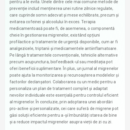
pentru a le evita. Unele dintre cele mai comune metode de
prevenție includ menținerea unei rutine zilnice regulate,
care cuprinde somn adecvat și mese echilibrate, precum și
evitarea cofeinei și alcoolului în exces. Terapia
medicamentoasă poate fi, de asemenea, o componentă
cheie în gestionarea migrenelor, existând opțiuni
profilactice și tratamente de urgență disponibile, cum ar fi
analgezicele, triptanii și medicamentele antiinflamatoare.
Pe lângă tratamentele convenționale, tehnicile alternative
precum acupunctura, biofeedback-ul sau meditația pot
oferi beneficii suplimentare. În plus, un jurnal al migrenelor
poate ajuta la monitorizarea și recunoașterea modelelor și
factorilor declanșatori. Colaborarea cu un medic pentru a
personaliza un plan de tratament complet și adaptat
nevoilor individuale este esențială pentru controlul eficient
al migrenelor. În concluzie, prin adoptarea unei abordări
pro-active și personalizate, cei care suferă de migrene pot
găsi soluții eficiente pentru a-și îmbunătăți starea de bine
și a reduce impactul migrenelor asupra vieții de zi cu zi.