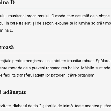
mina D
sului imunitar al organismului. O modalitate naturală de a obțin
cul în care trăiești și de sezon, expune-te la lumina solară tim
amina D.
uroasă
ențiale pentru menținerea unui sistem imunitar robust. Spălare
ciente metode de a preveni răspândirea bolilor. Mâinile sunt ad
ate facilita transferul agenților patogeni către organism.
i adăugate
zitate, diabetul de tip 2 și bolile de inimă, toate acestea putâ