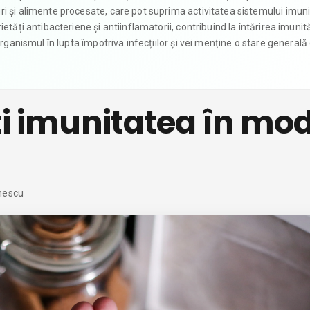
i și alimente procesate, care pot suprima activitatea sistemului imunit
tăți antibacteriene și antiinflamatorii, contribuind la întărirea imunităț
organismul în lupta împotriva infecțiilor și vei menține o stare generală
ti imunitatea în mo
nescu