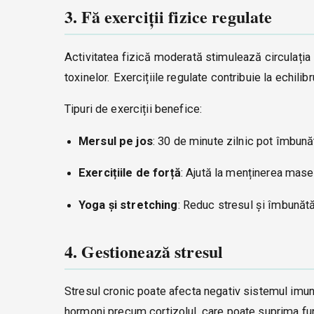
3. Fă exerciții fizice regulate
Activitatea fizică moderată stimulează circulația 
toxinelor. Exercițiile regulate contribuie la echilib
Tipuri de exerciții benefice:
Mersul pe jos
: 30 de minute zilnic pot îmbunăt
Exercițiile de forță
: Ajută la menținerea mase
Yoga și stretching
: Reduc stresul și îmbunătă
4. Gestionează stresul
Stresul cronic poate afecta negativ sistemul imuni
hormoni precum cortizolul, care poate suprima func