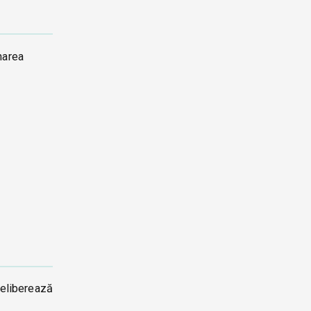
narea
 eliberează