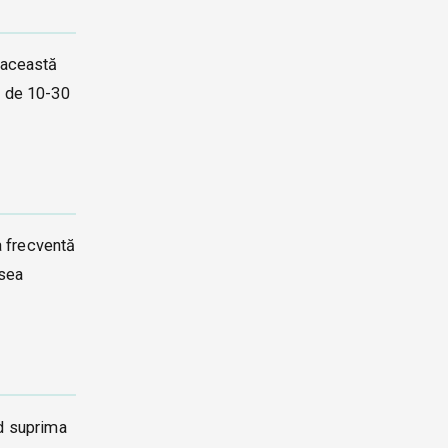
e această
p de 10-30
a frecventă
esea
nd suprima