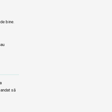
 de bine.
sau
a
mandat să