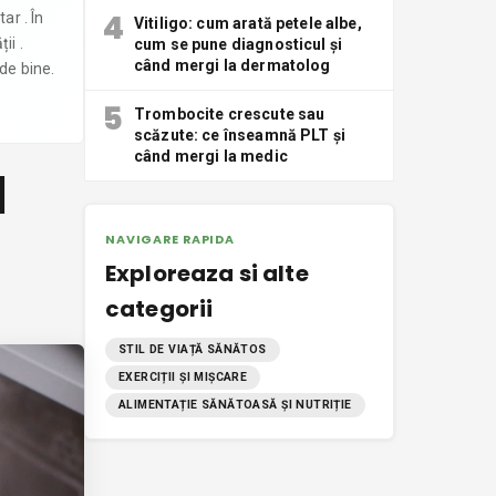
4
ar . În
Vitiligo: cum arată petele albe,
ii .
cum se pune diagnosticul și
când mergi la dermatolog
 de bine.
5
Trombocite crescute sau
scăzute: ce înseamnă PLT și
când mergi la medic
d
NAVIGARE RAPIDA
Exploreaza si alte
categorii
STIL DE VIAȚĂ SĂNĂTOS
EXERCIȚII ȘI MIȘCARE
ALIMENTAȚIE SĂNĂTOASĂ ȘI NUTRIȚIE