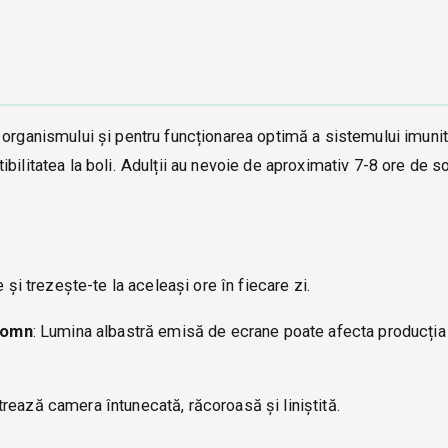
 organismului și pentru funcționarea optimă a sistemului imunit
bilitatea la boli. Adulții au nevoie de aproximativ 7-8 ore de 
e și trezește-te la aceleași ore în fiecare zi.
 somn
: Lumina albastră emisă de ecrane poate afecta producția
trează camera întunecată, răcoroasă și liniștită.