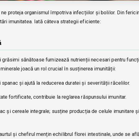
e proteja organismul împotriva infecțiilor și bolilor. Din fericir
i imunitatea. Iată câteva strategii eficiente:
ă
i grăsimi sănătoase furnizează nutrienții necesari pentru funcț
inerale joacă un rol crucial în susținerea imunității:
i spanac și ajută la reducerea duratei și severității răcelilor.
ate fortificate, contribuie la reglarea răspunsului imunitar.
leac și cereale integrale; susține producția de celule imunitare 
rtul și chefirul mențin echilibrul florei intestinale, unde se af