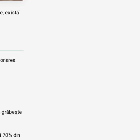
e, există
ionarea
și grăbește
lă 70% din