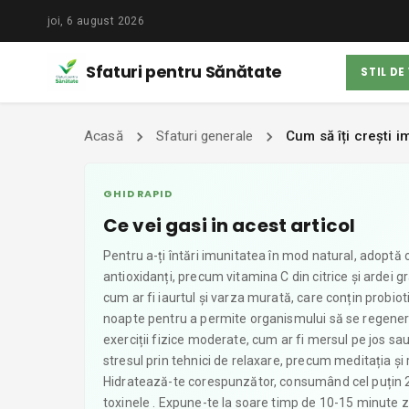
joi, 6 august 2026
Sfaturi pentru Sănătate
STIL DE
Acasă
Sfaturi generale
Cum să îți crești 
GHID RAPID
Ce vei gasi in acest articol
Pentru a-ți întări imunitatea în mod natural, adoptă o
antioxidanți, precum vitamina C din citrice și ardei g
cum ar fi iaurtul și varza murată, care conțin probiot
noapte pentru a permite organismului să se regenereze
exerciții fizice moderate, cum ar fi mersul pe jos sa
stresul prin tehnici de relaxare, precum meditația și
Hidratează-te corespunzător, consumând cel puțin 2 lit
toxinele . Expune-te la soare timp de 10-15 minute z