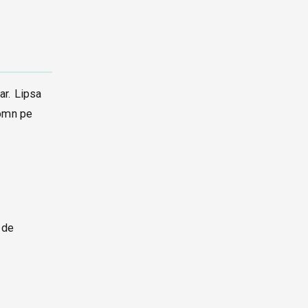
ar. Lipsa
somn pe
 de