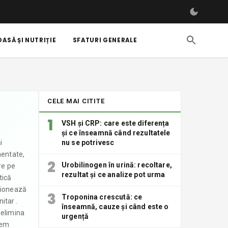
ASĂ ȘI NUTRIȚIE
SFATURI GENERALE
CELE MAI CITITE
1
VSH și CRP: care este diferența
și ce înseamnă când rezultatele
i
nu se potrivesc
mentate,
2
Urobilinogen în urină: recoltare,
re pe
rezultat și ce analize pot urma
tică
stionează
3
Troponina crescută: ce
itar .
înseamnă, cauze și când este o
 elimina
urgență
tem