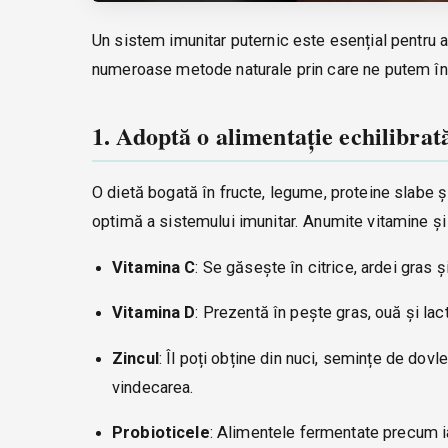
Un sistem imunitar puternic este esențial pentru a n
numeroase metode naturale prin care ne putem întăr
1. Adoptă o alimentație echilibrat
O dietă bogată în fructe, legume, proteine slabe ș
optimă a sistemului imunitar. Anumite vitamine și m
Vitamina C
: Se găsește în citrice, ardei gras ș
Vitamina D
: Prezentă în pește gras, ouă și lact
Zincul
: Îl poți obține din nuci, semințe de dov
vindecarea.
Probioticele
: Alimentele fermentate precum iau