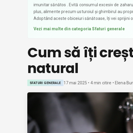
imunitar sănătos . Evită consumul excesiv de zaharur
plus, alimente precum usturoiul și ghimbirul au proprie
Adoptând aceste obiceiuri sănătoase, îți vei sprijini 
Vezi mai multe din categoria
Sfaturi generale
Cum să îți creș
natural
17 mai 2025
•
4
min citire
• Elena Bu
SFATURI GENERALE