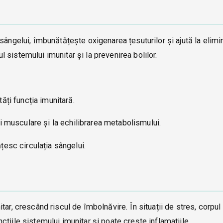
sângelui, îmbunătățește oxigenarea țesuturilor și ajută la elimi
rul sistemului imunitar și la prevenirea bolilor.
ăți funcția imunitară.
i musculare și la echilibrarea metabolismului.
țesc circulația sângelui.
tar, crescând riscul de îmbolnăvire. În situații de stres, corpul
țiile sistemului imunitar și poate crește inflamațiile.