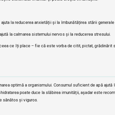
 ajuta la reducerea anxietății și la îmbunătățirea stării generale
e ajută la calmarea sistemului nervos și la reducerea stresului.
eea ce îți place – fie că este vorba de citit, pictat, grădinărit 
narea optimă a organismului. Consumul suficient de apă ajută l
Deshidratarea poate duce la slăbirea imunității, așadar este reco
ne sănătos și viguros.