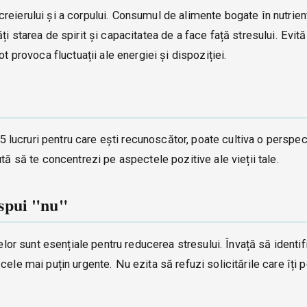
reierului și a corpului. Consumul de alimente bogate în nutrien
i starea de spirit și capacitatea de a face față stresului. Evită
t provoca fluctuații ale energiei și dispoziției.
3-5 lucruri pentru care ești recunoscător, poate cultiva o perspec
tă să te concentrezi pe aspectele pozitive ale vieții tale.
ă spui "nu"
elor sunt esențiale pentru reducerea stresului. Învață să identif
ele mai puțin urgente. Nu ezita să refuzi solicitările care îți p