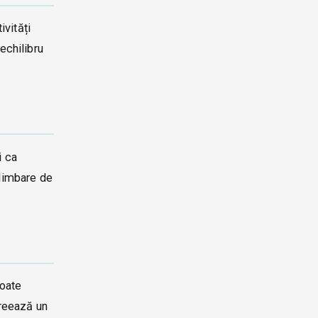
ivități
echilibru
i ca
plimbare de
poate
creează un