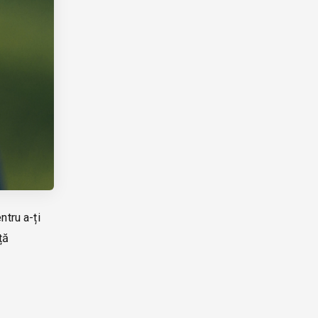
ntru a-ți
ță