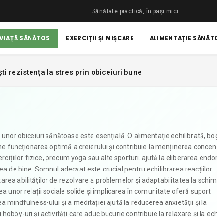
Sănătate practică, în pași mici.
 VIAȚĂ SĂNĂTOS
EXERCIȚII ȘI MIȘCARE
ALIMENTAȚIE SĂNĂTO
ști rezistența la stres prin obiceiuri bune
 unor obiceiuri sănătoase este esențială. O alimentație echilibrată, bo
ne funcționarea optimă a creierului și contribuie la menținerea concentr
rcițiilor fizice, precum yoga sau alte sporturi, ajută la eliberarea endor
ea de bine. Somnul adecvat este crucial pentru echilibrarea reacțiilor
rea abilităților de rezolvare a problemelor și adaptabilitatea la schim
ea unor relații sociale solide și implicarea în comunitate oferă suport
 mindfulness-ului și a meditației ajută la reducerea anxietății și la
obby-uri și activități care aduc bucurie contribuie la relaxare și la ech