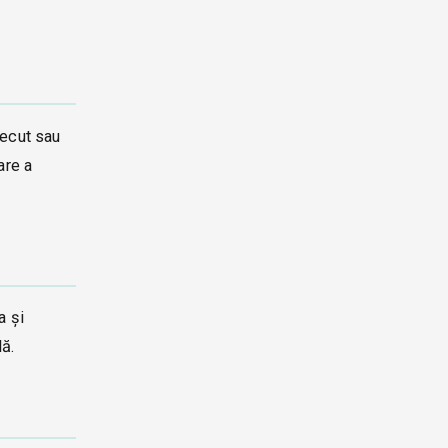
recut sau
are a
a și
lă.