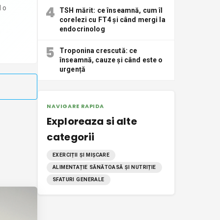
4
d o
TSH mărit: ce înseamnă, cum îl
corelezi cu FT4 și când mergi la
endocrinolog
5
Troponina crescută: ce
înseamnă, cauze și când este o
urgență
NAVIGARE RAPIDA
Exploreaza si alte
categorii
EXERCIȚII ȘI MIȘCARE
ALIMENTAȚIE SĂNĂTOASĂ ȘI NUTRIȚIE
SFATURI GENERALE