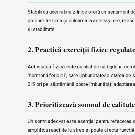
Stabilirea unei rutine zilnice oferă un sentiment de
precum trezirea și culcarea la aceleași ore, mesele
și stabilitate.
2. Practică exerciții fizice regulat
Activitatea fizică este un aliat de nădejde în com
"hormonii fericirii", care îmbunătățesc starea de 
3-5 ori pe săptămână poate îmbunătăți adaptarea 
3. Prioritizează somnul de calitate
Un somn adecvat este esențial pentru refacerea o
amplifica reacțiile la stres și poate afecta funcți