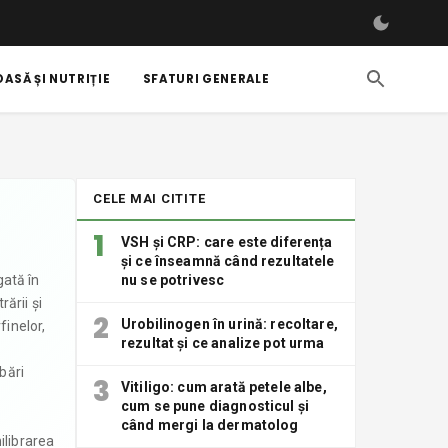
ASĂ ȘI NUTRIȚIE
SFATURI GENERALE
CELE MAI CITITE
1
VSH și CRP: care este diferența
și ce înseamnă când rezultatele
gată în
nu se potrivesc
ării și
2
Urobilinogen în urină: recoltare,
finelor,
rezultat și ce analize pot urma
bări
3
Vitiligo: cum arată petele albe,
cum se pune diagnosticul și
când mergi la dermatolog
ilibrarea