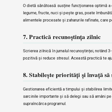
O dietă sănătoasă susține funcționarea optimă a c
legume, fructe, nuci și pește gras, poate îmbunătăț
alimentele procesate și zaharurile rafinate, care po
7. Practică recunoștința zilnic
Scrierea zilnică în jurnalul recunoștinței, notând 
pozitivă și reduce stresul. Această practică te aju
8. Stabilește priorități și învață s
Gestionarea eficientă a timpului și stabilirea limit
sarcinile importante și să delegi sau să amâni pe c
supraîncărca programul.