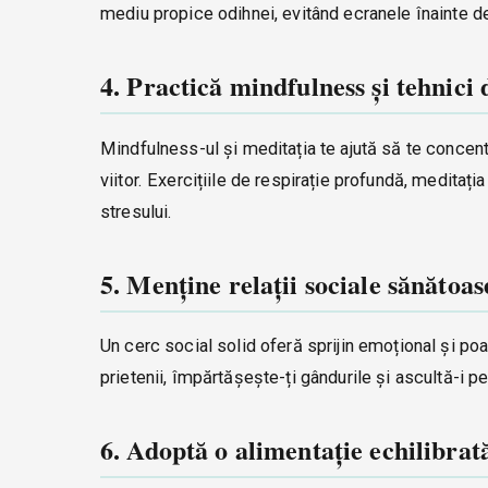
mediu propice odihnei, evitând ecranele înainte d
4. Practică mindfulness și tehnici 
Mindfulness-ul și meditația te ajută să te concent
viitor. Exercițiile de respirație profundă, meditaț
stresului.
5. Menține relații sociale sănătoas
Un cerc social solid oferă sprijin emoțional și po
prietenii, împărtășește-ți gândurile și ascultă-i pe 
6. Adoptă o alimentație echilibrat