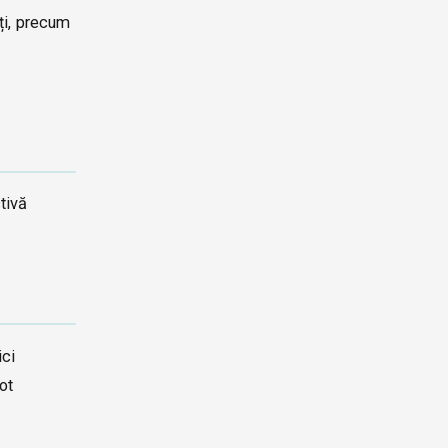
ți, precum
tivă
ici
ot