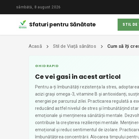
sâmbătă, 8 august 2026
Sfaturi pentru Sănătate
STIL DE
Acasă
Stil de Viață sănătos
Cum să îți cre
GHID RAPID
Ce vei gasi in acest articol
Pentru a-ți îmbunătăți rezistența la stres, adoptarea
acizi grași omega-3, vitamine B și antioxidanți, susți
energiei pe parcursul zilei. Practicarea regulată a exe
reducând astfel nivelul de stres și îmbunătățind star
emoționale și menținerea sănătății mentale. Dezvolta
contribuie la creșterea rezilienței mentale. Menținer
emoțional și reduc sentimentul de izolare. Practicarea
îmbunătățirea concentrării. Alocarea timpului pentru h