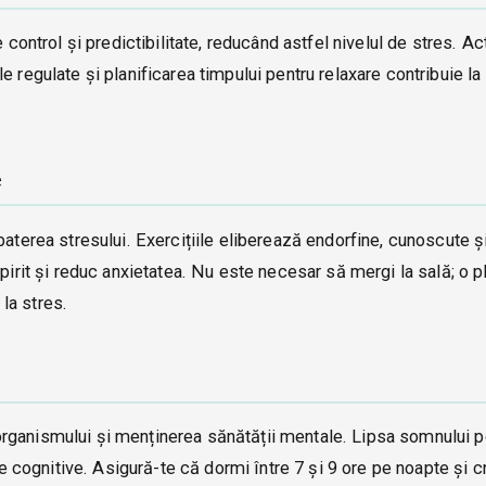
 control și predictibilitate, reducând astfel nivelul de stres. Act
 regulate și planificarea timpului pentru relaxare contribuie la 
e
baterea stresului. Exercițiile eliberează endorfine, cunoscute ș
spirit și reduc anxietatea. Nu este necesar să mergi la sală; o 
la stres.
rganismului și menținerea sănătății mentale. Lipsa somnului 
ile cognitive. Asigură-te că dormi între 7 și 9 ore pe noapte și 