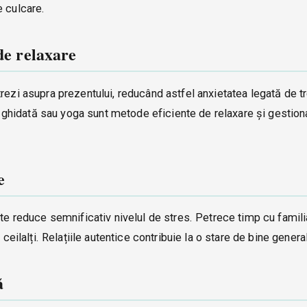
e culcare.
de relaxare
rezi asupra prezentului, reducând astfel anxietatea legată de t
ia ghidată sau yoga sunt metode eficiente de relaxare și gestion
e
ate reduce semnificativ nivelul de stres. Petrece timp cu famili
ceilalți. Relațiile autentice contribuie la o stare de bine genera
ă