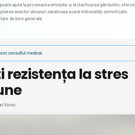
oate ajuta la procesarea emoțiilor și la clarificarea gândurilor, oferin
doptarea acestor obiceiuri sănătoase poate îmbunătăți semnificativ
stare de bine generală.
s
iesc consultul medical.
i rezistența la stres
bune
ei Voinic