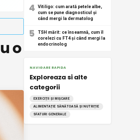
4
Vitiligo: cum arată petele albe,
cum se pune diagnosticul și
când mergi la dermatolog
5
TSH mărit: ce înseamnă, cum îl
corelezi cu FT4 și când mergi la
ru o
endocrinolog
NAVIGARE RAPIDA
Exploreaza si alte
categorii
EXERCIȚII ȘI MIȘCARE
ALIMENTAȚIE SĂNĂTOASĂ ȘI NUTRIȚIE
SFATURI GENERALE