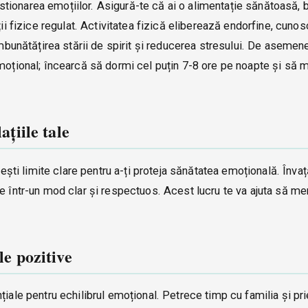
 gestionarea emoțiilor. Asigură-te că ai o alimentație sănătoasă, 
ții fizice regulat. Activitatea fizică eliberează endorfine, cuno
îmbunătățirea stării de spirit și reducerea stresului. De asemen
moțional; încearcă să dormi cel puțin 7-8 ore pe noapte și să m
ațiile tale
lești limite clare pentru a-ți proteja sănătatea emoțională. Înva
 într-un mod clar și respectuos. Acest lucru te va ajuta să menț
le pozitive
iale pentru echilibrul emoțional. Petrece timp cu familia și prie