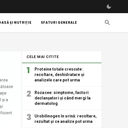
ASĂ ȘI NUTRIȚIE
SFATURI GENERALE
CELE MAI CITITE
1
Proteine totale crescute:
recoltare, deshidratare și
tarea
analizele care pot urma
ănătoase
2
Rozacee: simptome, factori
ație
declanșatori și când mergi la
 și a
dermatolog
și
ficient
3
Urobilinogen în urină: recoltare,
rezultat și ce analize pot urma