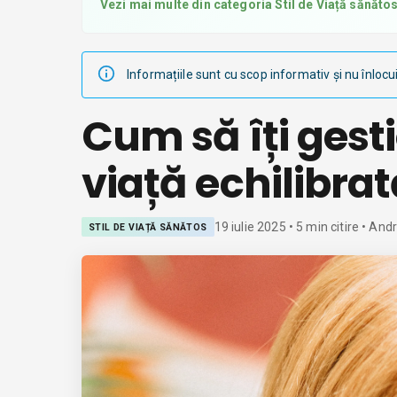
Vezi mai multe din categoria
Stil de Viață sănăto
Informațiile sunt cu scop informativ și nu înlocu
Cum să îți gest
viață echilibra
19 iulie 2025
•
5
min citire
• Andr
STIL DE VIAȚĂ SĂNĂTOS