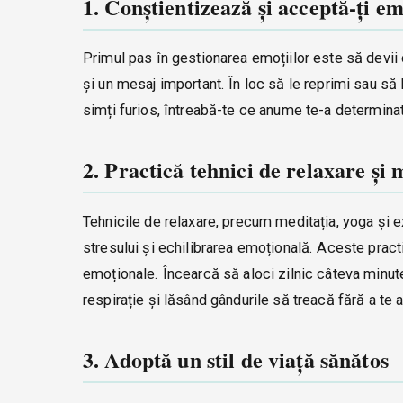
1. Conștientizează și acceptă-ți em
Primul pas în gestionarea emoțiilor este să devii 
și un mesaj important. În loc să le reprimi sau să 
simți furios, întreabă-te ce anume te-a determinat
2. Practică tehnici de relaxare și 
Tehnicile de relaxare, precum meditația, yoga și e
stresului și echilibrarea emoțională. Aceste practic
emoționale. Încearcă să aloci zilnic câteva minut
respirație și lăsând gândurile să treacă fără a te 
3. Adoptă un stil de viață sănătos