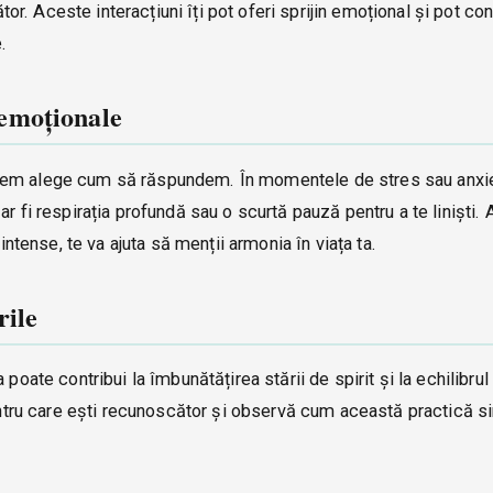
tor. Aceste interacțiuni îți pot oferi sprijin emoțional și pot cont
.
e emoționale
tem alege cum să răspundem. În momentele de stres sau anxie
r fi respirația profundă sau o scurtă pauză pentru a te liniști.
intense, te va ajuta să menții armonia în viața ta.
rile
poate contribui la îmbunătățirea stării de spirit și la echilibru
pentru care ești recunoscător și observă cum această practică 