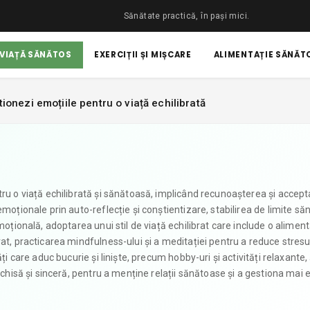
Sănătate practică, în pași mici.
 VIAȚĂ SĂNĂTOS
EXERCIȚII ȘI MIȘCARE
ALIMENTAȚIE SĂNĂTO
tionezi emoțiile pentru o viață echilibrată
tru o viață echilibrată și sănătoasă, implicând recunoașterea și accep
emoționale prin auto-reflecție și conștientizare, stabilirea de limite s
moțională, adoptarea unui stil de viață echilibrat care include o aliment
at, practicarea mindfulness-ului și a meditației pentru a reduce stresul
ți care aduc bucurie și liniște, precum hobby-uri și activități relaxante, 
schisă și sinceră, pentru a menține relații sănătoase și a gestiona mai e