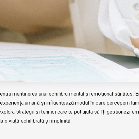
entru menținerea unui echilibru mental și emoțional sănătos. Em
in experiența umană și influențează modul în care percepem lum
xplora strategii și tehnici care te pot ajuta să îți gestionezi emo
 o viață echilibrată și împlinită.