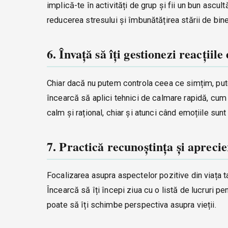
implică-te în activități de grup și fii un bun ascultă
reducerea stresului și îmbunătățirea stării de bine
6. Învață să îți gestionezi reacțiil
Chiar dacă nu putem controla ceea ce simțim, pu
încearcă să aplici tehnici de calmare rapidă, cum a
calm și rațional, chiar și atunci când emoțiile sunt 
7. Practică recunoștința și aprecie
Focalizarea asupra aspectelor pozitive din viața ta 
Încearcă să îți începi ziua cu o listă de lucruri 
poate să îți schimbe perspectiva asupra vieții.