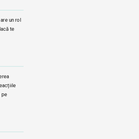
are un rol
dacă te
cerea
eacțiile
e pe