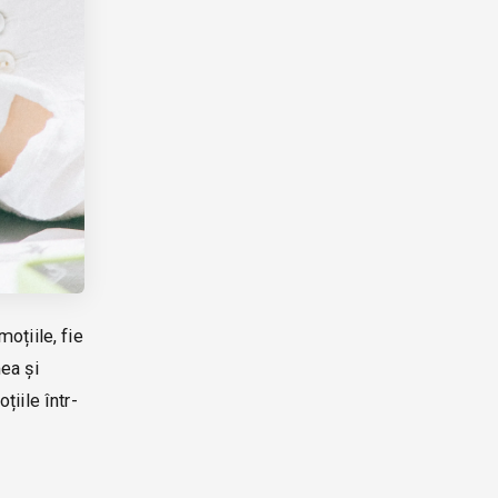
oțiile, fie
ea și
țiile într-