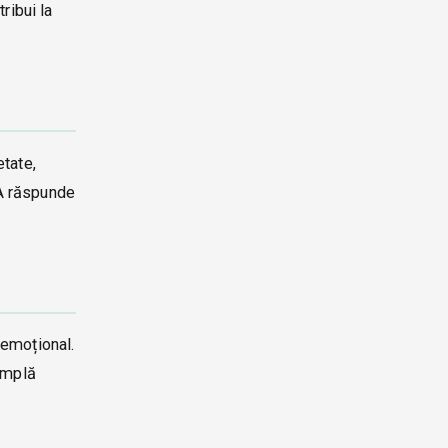
ribui la
tate,
 A răspunde
l emoțional.
simplă