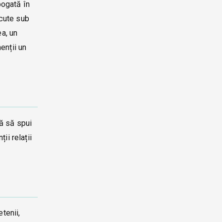
bogată în
scute sub
ea, un
enții un
ță să spui
ii relații
tenii,