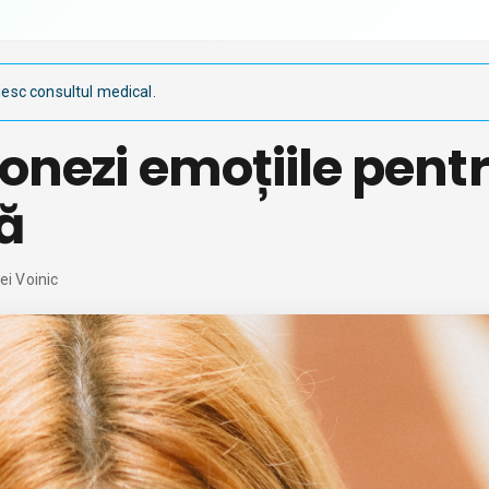
s
iesc consultul medical.
ionezi emoțiile pent
tă
ei Voinic