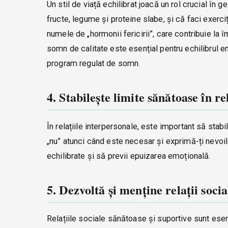
Un stil de viață echilibrat joacă un rol crucial în
fructe, legume și proteine slabe, și că faci exerci
numele de „hormonii fericirii”, care contribuie la 
somn de calitate este esențial pentru echilibrul e
program regulat de somn.
4. Stabilește limite sănătoase în rel
În relațiile interpersonale, este important să stabi
„nu” atunci când este necesar și exprimă-ți nevoile
echilibrate și să previi epuizarea emoțională.
5. Dezvoltă și menține relații socia
Relațiile sociale sănătoase și suportive sunt esenț