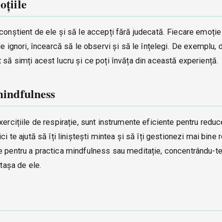
oțiile
conștient de ele și să le accepți fără judecată. Fiecare emoție 
le ignori, încearcă să le observi și să le înțelegi. De exemplu, 
 să simți acest lucru și ce poți învăța din această experiență.
mindfulness
xercițiile de respirație, sunt instrumente eficiente pentru redu
i te ajută să îți liniștești mintea și să îți gestionezi mai bine r
e pentru a practica mindfulness sau meditație, concentrându-t
atașa de ele.