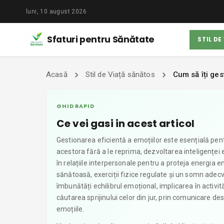
luni, 10 august 2026
Sfaturi pentru Sănătate
STIL DE
Acasă
Stil de Viață sănătos
Cum să îți ges
GHID RAPID
Ce vei gasi in acest articol
Gestionarea eficientă a emoțiilor este esențială pen
acestora fără a le reprima, dezvoltarea inteligenței 
în relațiile interpersonale pentru a proteja energia e
sănătoasă, exerciții fizice regulate și un somn adecv
îmbunătăți echilibrul emoțional, implicarea în activită
căutarea sprijinului celor din jur, prin comunicare de
emoțiile.