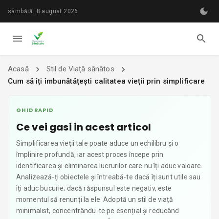
sâmbătă, 8 august 2026
Acasă
Stil de Viață sănătos
Cum să îți îmbunătățești calitatea vieții prin simplificare
GHID RAPID
Ce vei gasi in acest articol
Simplificarea vieții tale poate aduce un echilibru și o
împlinire profundă, iar acest proces începe prin
identificarea și eliminarea lucrurilor care nu îți aduc valoare.
Analizează-ți obiectele și întreabă-te dacă îți sunt utile sau
îți aduc bucurie; dacă răspunsul este negativ, este
momentul să renunți la ele. Adoptă un stil de viață
minimalist, concentrându-te pe esențial și reducând