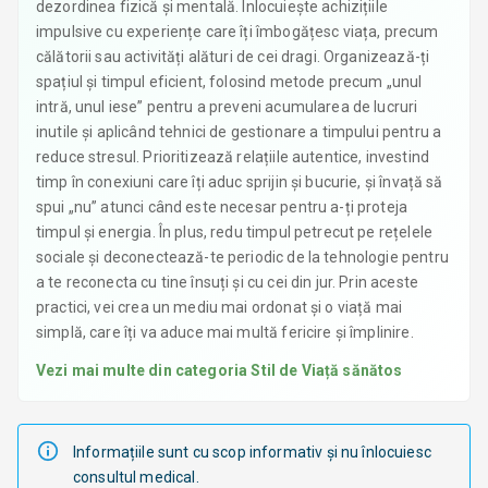
dezordinea fizică și mentală. Înlocuiește achizițiile
impulsive cu experiențe care îți îmbogățesc viața, precum
călătorii sau activități alături de cei dragi. Organizează-ți
spațiul și timpul eficient, folosind metode precum „unul
intră, unul iese” pentru a preveni acumularea de lucruri
inutile și aplicând tehnici de gestionare a timpului pentru a
reduce stresul. Prioritizează relațiile autentice, investind
timp în conexiuni care îți aduc sprijin și bucurie, și învață să
spui „nu” atunci când este necesar pentru a-ți proteja
timpul și energia. În plus, redu timpul petrecut pe rețelele
sociale și deconectează-te periodic de la tehnologie pentru
a te reconecta cu tine însuți și cu cei din jur. Prin aceste
practici, vei crea un mediu mai ordonat și o viață mai
simplă, care îți va aduce mai multă fericire și împlinire.
Vezi mai multe din categoria
Stil de Viață sănătos
Informațiile sunt cu scop informativ și nu înlocuiesc
consultul medical.