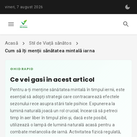
vineri, 7 august 2026
Acasă
Stil de Viață sănătos
Cum să îți menții sănătatea mintală iarna
GHID RAPID
Ce vei gasi in acest articol
Pentru a-ți menține sănătatea mintală în timpul iernii, este
esențial să adopți strategii care contracarează efectele
sezonului rece asupra stării tale psihice. Expunerea la
lumină naturală joacă un rol crucial; încearcă să petreci
timp în aer liber în timpul zilei și, dacă este posibil,
utilizează o lampă de lumină naturală acasă pentru a
combate melancolia de iarnă. Activitatea fizică regulată,