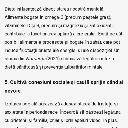
Dieta influențează direct starea noastră mentală.
Alimente bogate în omega-3 (precum peștele gras),
vitaminele D și B, precum și magneziu și antioxidanți,
contribuie la funcționarea optimă a creierului. Evită pe cât
posibil alimentele procesate și bogate în zahăr, care pot
induce fluctuații bruște ale energiei și ale dispoziției. Un
studiu din
Nutrients
(2021) subliniază legătura între o
dietă sănătoasă și prevenția tulburărilor mintale.
5. Cultivă conexiuni sociale și caută sprijin când ai
nevoie
Izolarea socială agravează adesea starea de tristețe și
anxietate în perioada rece. Încearcă să păstrezi legătura
cu prietenii și familia, chiar și prin apeluri video. În plus,