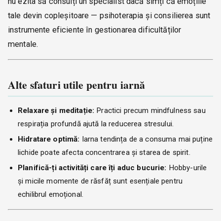
nu ezita să consulți un specialist dacă simți că emoțiile
tale devin copleșitoare — psihoterapia și consilierea sunt
instrumente eficiente în gestionarea dificultăților
mentale.
Alte sfaturi utile pentru iarnă
Relaxare și meditație:
Practici precum mindfulness sau
respirația profundă ajută la reducerea stresului.
Hidratare optimă:
Iarna tendința de a consuma mai puține
lichide poate afecta concentrarea și starea de spirit.
Planifică-ți activități care îți aduc bucurie:
Hobby-urile
și micile momente de răsfăț sunt esențiale pentru
echilibrul emoțional.