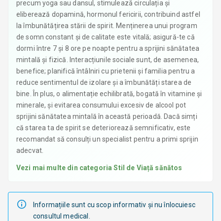
precum yoga sau dansul, stimulează circulația și
eliberează dopamină, hormonul fericirii, contribuind astfel
la îmbunătățirea stării de spirit. Menținerea unui program
de somn constant și de calitate este vitală; asigură-te că
dormi între 7 și 8 ore pe noapte pentru a sprijini sănătatea
mintală și fizică. Interacțiunile sociale sunt, de asemenea,
benefice; planifică întâlniri cu prietenii și familia pentru a
reduce sentimentul de izolare și a îmbunătăți starea de
bine. În plus, o alimentație echilibrată, bogată în vitamine și
minerale, și evitarea consumului excesiv de alcool pot
sprijini sănătatea mintală în această perioadă. Dacă simți
că starea ta de spirit se deteriorează semnificativ, este
recomandat să consulți un specialist pentru a primi sprijin
adecvat.
Vezi mai multe din categoria
Stil de Viață sănătos
Informațiile sunt cu scop informativ și nu înlocuiesc
consultul medical.