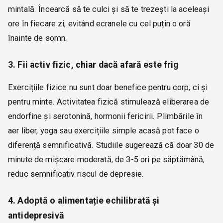
mintală. Încearcă să te culci și să te trezești la aceleași
ore în fiecare zi, evitând ecranele cu cel puțin o oră
înainte de somn.
3. Fii activ fizic, chiar dacă afară este frig
Exercițiile fizice nu sunt doar benefice pentru corp, ci și
pentru minte. Activitatea fizică stimulează eliberarea de
endorfine și serotonină, hormonii fericirii. Plimbările în
aer liber, yoga sau exercițiile simple acasă pot face o
diferență semnificativă. Studiile sugerează că doar 30 de
minute de mișcare moderată, de 3-5 ori pe săptămână,
reduc semnificativ riscul de depresie.
4. Adoptă o alimentație echilibrată și
antidepresivă