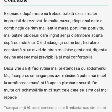
Balonarea după mese nu trebuie tratată ca un mister
imposibil de rezolvat. În multe cazuri, răspunsul este o
combinație de ritm mai lent la masă, porții mai potrivite,
mai puține obiceiuri care înghit aer și o plimbare scurtă
după ce mănânci. Când adaugi și somn bun, hidratare
constantă și un nivel de stres mai bine gestionat, digestia
devine adesea mai previzibilă și mai confortabilă.
Dacă vrei să îți faci rutina mai prietenoasă cu abdomenul
tău, începe cu un singur pas azi: mănâncă puțin mai încet
la următoarea masă și fă apoi o plimbare scurtă. De
multe ori, schimbările mici sunt cele care se simt cel mai
repede.
Transparență AI: acest conținut poate fi redactat sau structurat