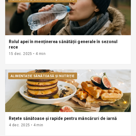
Rolul apei în menținerea sănătății generale în sezonul
rece
15 dec. 2025
•
4
min
ALIMENTAȚIE SĂNĂTOASĂ ȘI NUTRIȚIE
Rețete sănătoase și rapide pentru mâncăruri de iarnă
4 dec. 2025
•
4
min