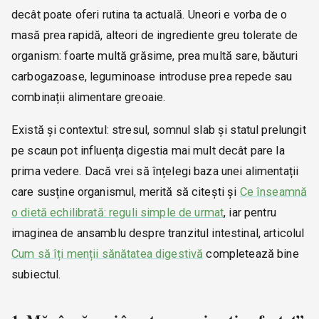
decât poate oferi rutina ta actuală. Uneori e vorba de o
masă prea rapidă, alteori de ingrediente greu tolerate de
organism: foarte multă grăsime, prea multă sare, băuturi
carbogazoase, leguminoase introduse prea repede sau
combinații alimentare greoaie.
Există și contextul: stresul, somnul slab și statul prelungit
pe scaun pot influența digestia mai mult decât pare la
prima vedere. Dacă vrei să înțelegi baza unei alimentații
care susține organismul, merită să citești și
Ce înseamnă
o dietă echilibrată: reguli simple de urmat
, iar pentru
imaginea de ansamblu despre tranzitul intestinal, articolul
Cum să îți menții sănătatea digestivă
completează bine
subiectul.