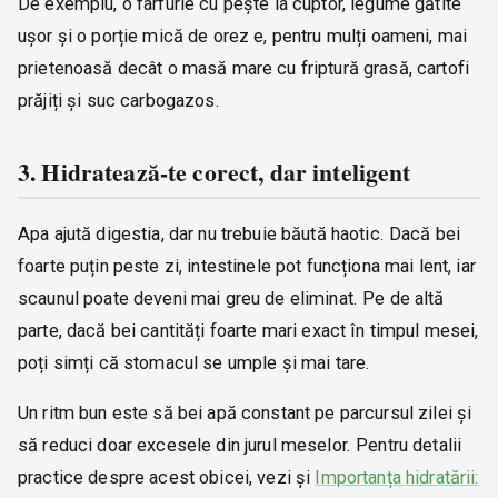
De exemplu, o farfurie cu pește la cuptor, legume gătite
ușor și o porție mică de orez e, pentru mulți oameni, mai
prietenoasă decât o masă mare cu friptură grasă, cartofi
prăjiți și suc carbogazos.
3. Hidratează-te corect, dar inteligent
Apa ajută digestia, dar nu trebuie băută haotic. Dacă bei
foarte puțin peste zi, intestinele pot funcționa mai lent, iar
scaunul poate deveni mai greu de eliminat. Pe de altă
parte, dacă bei cantități foarte mari exact în timpul mesei,
poți simți că stomacul se umple și mai tare.
Un ritm bun este să bei apă constant pe parcursul zilei și
să reduci doar excesele din jurul meselor. Pentru detalii
practice despre acest obicei, vezi și
Importanța hidratării: