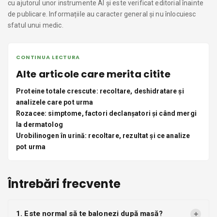
cu ajutorul unor instrumente AI și este verificat editorial înainte
de publicare. Informațiile au caracter general și nu înlocuiesc
sfatul unui medic.
CONTINUA LECTURA
Alte articole care merita citite
Proteine totale crescute: recoltare, deshidratare și
analizele care pot urma
Rozacee: simptome, factori declanșatori și când mergi
la dermatolog
Urobilinogen în urină: recoltare, rezultat și ce analize
pot urma
Întrebări frecvente
1. Este normal să te balonezi după masă?
+