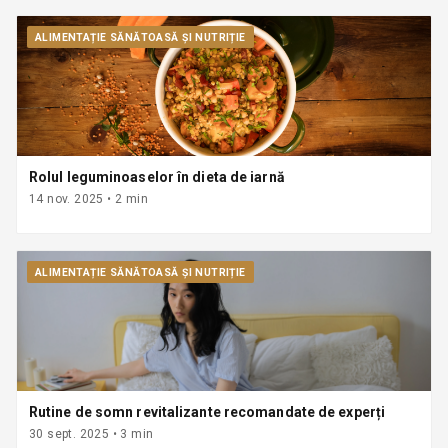
ALIMENTAȚIE SĂNĂTOASĂ ȘI NUTRIȚIE
Rolul leguminoaselor în dieta de iarnă
14 nov. 2025
•
2
min
ALIMENTAȚIE SĂNĂTOASĂ ȘI NUTRIȚIE
Rutine de somn revitalizante recomandate de experți
30 sept. 2025
•
3
min