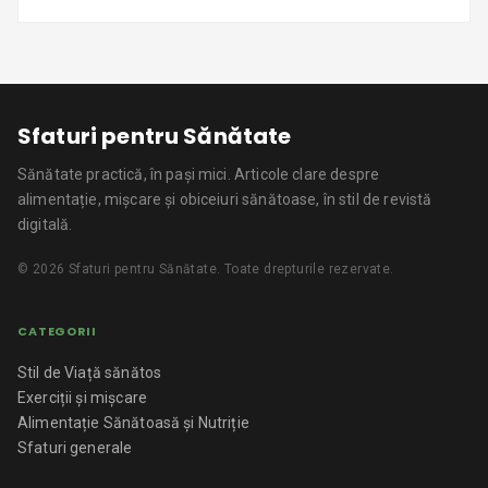
Sfaturi pentru Sănătate
Sănătate practică, în pași mici.
Articole clare despre
alimentație, mișcare și obiceiuri sănătoase, în stil de revistă
digitală.
©
2026
Sfaturi pentru Sănătate
. Toate drepturile rezervate.
CATEGORII
Stil de Viață sănătos
Exerciții și mișcare
Alimentație Sănătoasă și Nutriție
Sfaturi generale