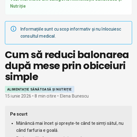
Nutriție
Informațiile sunt cu scop informativ și nu înlocuiesc
consultul medical.
Cum să reduci balonarea
după mese prin obiceiuri
simple
ALIMENTAȚIE SĂNĂTOASĂ ȘI NUTRIȚIE
15 iunie 2026
•
8
min citire
• Elena Bunescu
Pe scurt
Mănâncă mai încet și oprește-te când te simți sătul, nu
când farfuria e goală.