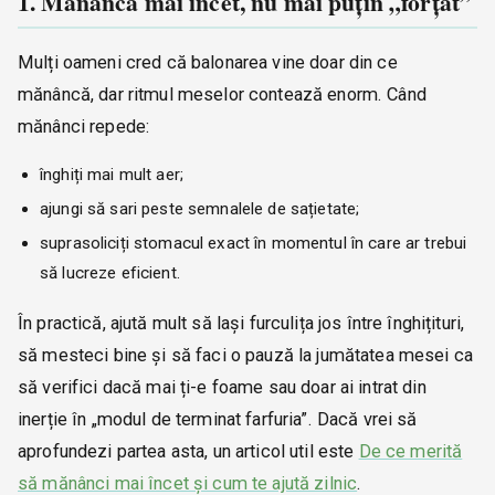
1. Mănâncă mai încet, nu mai puțin „forțat”
Mulți oameni cred că balonarea vine doar din ce
mănâncă, dar ritmul meselor contează enorm. Când
mănânci repede:
înghiți mai mult aer;
ajungi să sari peste semnalele de sațietate;
suprasoliciți stomacul exact în momentul în care ar trebui
să lucreze eficient.
În practică, ajută mult să lași furculița jos între înghițituri,
să mesteci bine și să faci o pauză la jumătatea mesei ca
să verifici dacă mai ți-e foame sau doar ai intrat din
inerție în „modul de terminat farfuria”. Dacă vrei să
aprofundezi partea asta, un articol util este
De ce merită
să mănânci mai încet și cum te ajută zilnic
.