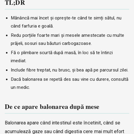
TL;DR
Mănâncă mai încet și oprește-te când te simți sătul, nu
când farfuria e goală.
Redu porțiile foarte mari și mesele amestecate cu multe
prăjeli, sosuri sau băuturi carbogazoase.
Fă o plimbare scurtă după masă, în loc să te întinzi
imediat.
Include fibre treptat, nu brusc, și bea apă pe parcursul zilei.
Dacă balonarea se repetă des sau vine cu durere, consultă
un medic.
De ce apare balonarea după mese
Balonarea apare când intestinul este încetinit, când se
acumulează gaze sau când digestia cere mai mult efort