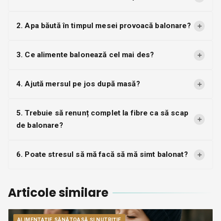
2. Apa băută în timpul mesei provoacă balonare?
+
3. Ce alimente balonează cel mai des?
+
4. Ajută mersul pe jos după masă?
+
5. Trebuie să renunț complet la fibre ca să scap
+
de balonare?
6. Poate stresul să mă facă să mă simt balonat?
+
Articole similare
ALIMENTAȚIE SĂNĂTOASĂ ȘI NUTRIȚIE