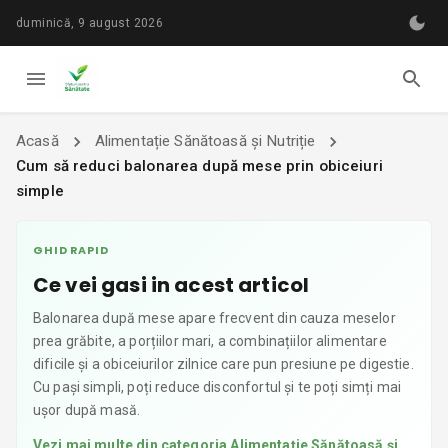
duminică, 9 august 2026
Acasă
Alimentație Sănătoasă și Nutriție
Cum să reduci balonarea după mese prin obiceiuri
simple
GHID RAPID
Ce vei gasi in acest articol
Balonarea după mese apare frecvent din cauza meselor
prea grăbite, a porțiilor mari, a combinațiilor alimentare
dificile și a obiceiurilor zilnice care pun presiune pe digestie.
Cu pași simpli, poți reduce disconfortul și te poți simți mai
ușor după masă.
Vezi mai multe din categoria
Alimentație Sănătoasă și