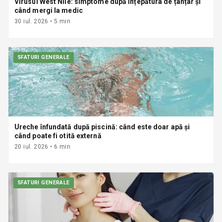
Virusul West Nile: simptome după înțepătura de țânțar și
când mergi la medic
30 iul. 2026
•
5
min
SFATURI GENERALE
Ureche înfundată după piscină: când este doar apă și
când poate fi otită externă
20 iul. 2026
•
6
min
SFATURI GENERALE