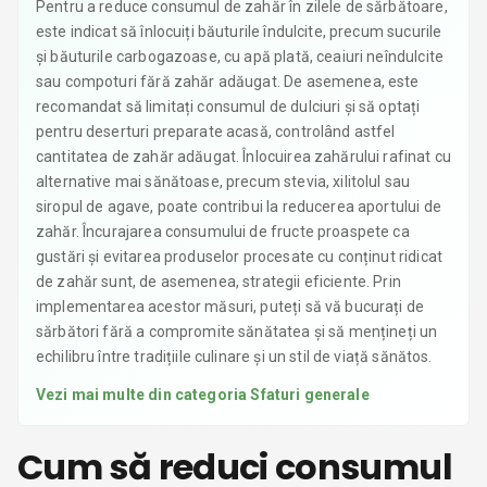
Pentru a reduce consumul de zahăr în zilele de sărbătoare,
este indicat să înlocuiți băuturile îndulcite, precum sucurile
și băuturile carbogazoase, cu apă plată, ceaiuri neîndulcite
sau compoturi fără zahăr adăugat. De asemenea, este
recomandat să limitați consumul de dulciuri și să optați
pentru deserturi preparate acasă, controlând astfel
cantitatea de zahăr adăugat. Înlocuirea zahărului rafinat cu
alternative mai sănătoase, precum stevia, xilitolul sau
siropul de agave, poate contribui la reducerea aportului de
zahăr. Încurajarea consumului de fructe proaspete ca
gustări și evitarea produselor procesate cu conținut ridicat
de zahăr sunt, de asemenea, strategii eficiente. Prin
implementarea acestor măsuri, puteți să vă bucurați de
sărbători fără a compromite sănătatea și să mențineți un
echilibru între tradițiile culinare și un stil de viață sănătos.
Vezi mai multe din categoria
Sfaturi generale
Cum să reduci consumul