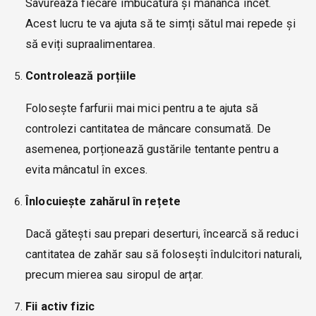
Savurează fiecare îmbucătură și mănâncă încet.
Acest lucru te va ajuta să te simți sătul mai repede și
să eviți supraalimentarea.
Controlează porțiile
Folosește farfurii mai mici pentru a te ajuta să
controlezi cantitatea de mâncare consumată. De
asemenea, porționează gustările tentante pentru a
evita mâncatul în exces.
Înlocuiește zahărul în rețete
Dacă gătești sau prepari deserturi, încearcă să reduci
cantitatea de zahăr sau să folosești îndulcitori naturali,
precum mierea sau siropul de arțar.
Fii activ fizic