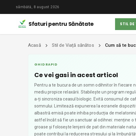
sâmbătă, 8 august 2026
Sfaturi pentru Sănătate
STIL DE
Acasă
Stil de Viață sănătos
Cum să te buc
GHID RAPID
Ce vei gasi in acest articol
Pentru a te bucura de un somn odihnitor în fiecare no
mediu propice relaxării. Stabilește un program regul
a-ți sincroniza ceasul biologic. Evită consumul de caf
somnului. Limitează expunerea la ecranele dispozitiv
albastră emisă poate inhiba producția de melatonin
astfel încât să fie un sanctuar al odihnei: menține o
groase și folosește lenjerii de pat din materiale natura
poate contribui la reducerea stresului și la îmbunătă