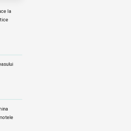
uce la
ctice
easului
mina
omotele