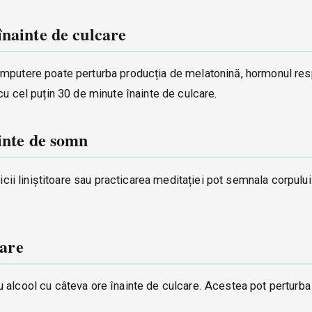
înainte de culcare
omputere poate perturba producția de melatonină, hormonul re
cu cel puțin 30 de minute înainte de culcare.
ainte de somn
zicii liniștitoare sau practicarea meditației pot semnala corpulu
tare
u alcool cu câteva ore înainte de culcare. Acestea pot perturb