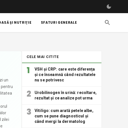
ASĂ ȘI NUTRIȚIE
SFATURI GENERALE
CELE MAI CITITE
1
VSH și CRP: care este diferența
și ce înseamnă când rezultatele
zi un
nu se potrivesc
, pentru
2
Urobilinogen în urină: recoltare,
litatea
rezultat și ce analize pot urma
a
orul
3
Vitiligo: cum arată petele albe,
ilor
cum se pune diagnosticul și
 zilei
când mergi la dermatolog
re