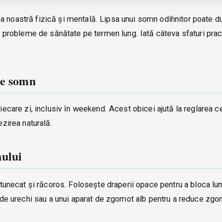
a noastră fizică și mentală. Lipsa unui somn odihnitor poate d
iar probleme de sănătate pe termen lung. Iată câteva sfaturi pra
de somn
fiecare zi, inclusiv în weekend. Acest obicei ajută la reglarea c
ezirea naturală.
ului
 întunecat și răcoros. Folosește draperii opace pentru a bloca lu
or de urechi sau a unui aparat de zgomot alb pentru a reduce zg