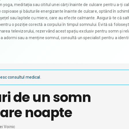
 yoga, meditația sau cititul unei cărți înainte de culcare pentru a-ți c
 copioase și băuturile energizante înainte de culcare, optând în schi
șețel sau laptele cu miere, care au efecte calmante. Asigură-te că sal
entru o poziție corectă a corpului în timpul somnului. Evită să foloseșt
area televizorului, rezervând acest spațiu exclusiv pentru somn și rel
în a adormi sau a menține somnul, consultă un specialist pentru a identif
s
iesc consultul medical.
ri de un somn
ecare noapte
ei Voinic