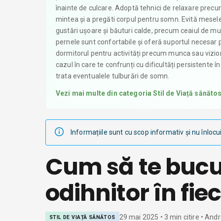
înainte de culcare. Adoptă tehnici de relaxare precum
mintea și a pregăti corpul pentru somn. Evită mesele
gustări ușoare și băuturi calde, precum ceaiul de mu
pernele sunt confortabile și oferă suportul necesar p
dormitorul pentru activități precum munca sau vizion
cazul în care te confrunți cu dificultăți persistente 
trata eventualele tulburări de somn.
Vezi mai multe din categoria
Stil de Viață sănăto
Informațiile sunt cu scop informativ și nu înlocu
Cum să te bucu
odihnitor în fi
29 mai 2025
•
3
min citire
• Andr
STIL DE VIAȚĂ SĂNĂTOS