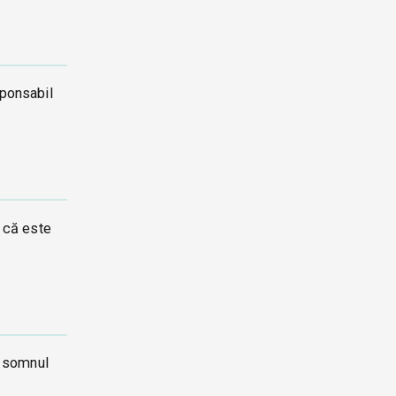
sponsabil
i că este
a somnul