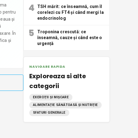
4
alma
TSH mărit: ce înseamnă, cum îl
mb pentru
corelezi cu FT4 și când mergi la
endocrinolog
teaua și
i
5
Troponina crescută: ce
axare. În
înseamnă, cauze și când este o
ica și
urgență
NAVIGARE RAPIDA
Exploreaza si alte
categorii
EXERCIȚII ȘI MIȘCARE
ALIMENTAȚIE SĂNĂTOASĂ ȘI NUTRIȚIE
SFATURI GENERALE