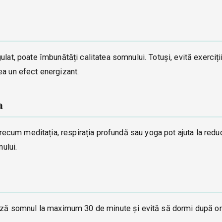
lat, poate îmbunătăți calitatea somnului. Totuși, evită exerciți
ea un efect energizant.
a
 precum meditația, respirația profundă sau yoga pot ajuta la red
nului.
tează somnul la maximum 30 de minute și evită să dormi după or