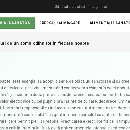
Sănătate practică, în pași mici.
 VIAȚĂ SĂNĂTOS
EXERCIȚII ȘI MIȘCARE
ALIMENTAȚIE SĂNĂTO
uri de un somn odihnitor în fiecare noapte
apte, este esențial să adopți o serie de obiceiuri sănătoase și să cree
at de culcare și trezire, menținând consecvența chiar și în weekenduri
eină și alcool în a doua parte a zilei, deoarece acestea pot perturba ca
elor electronice cu cel puțin o oră înainte de culcare, deoarece lumin
ă, hormonul responsabil cu inducerea somnului. Amenajează-ți dormit
 temperatură confortabilă, asigură întuneric complet cu ajutorul draperi
le, care permit pielii să respire. Practicarea exercițiilor fizice în timpul
țirea calității somnului, însă evită antrenamentele intense cu câteva o