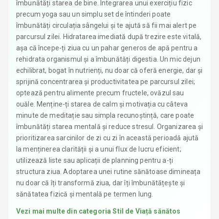
îmbunătăți starea de bine. Integrarea unui exercițiu fizic
precum yoga sau un simplu set de întinderi poate
îmbunătăți circulația sângelui și te ajută să fii mai alert pe
parcursul zilei. Hidratarea imediată după trezire este vitală,
așa că începe-ți ziua cu un pahar generos de apă pentru a
rehidrata organismul și a îmbunătăți digestia. Un mic dejun
echilibrat, bogat în nutrienți, nu doar că oferă energie, dar și
sprijină concentrarea și productivitatea pe parcursul zilei;
optează pentru alimente precum fructele, ovăzul sau
ouăle. Menține-ți starea de calm și motivația cu câteva
minute de meditație sau simpla recunoștință, care poate
îmbunătăți starea mentală și reduce stresul. Organizarea și
prioritizarea sarcinilor de zi cu zi în această perioadă ajută
la menținerea clarității și a unui flux de lucru eficient;
utilizează liste sau aplicații de planning pentru a-ți
structura ziua. Adoptarea unei rutine sănătoase dimineața
nu doar că îți transformă ziua, dar îți îmbunătățește și
sănătatea fizică și mentală pe termen lung.
Vezi mai multe din categoria
Stil de Viață sănătos