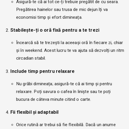
Asigură-te că ai tot ce-ți trebuie pregătit de cu seara.
Pregătirea hainelor sau trusa de mic dejun îți va
economisi timp și efort dimineața.
Stabilește-ți o oră fixă pentru a te trezi
Încearcă să te trezești la aceeași oră în fiecare zi, chiar
și în weekend. Acest lucru te va ajuta să dezvolți un ritm
circadian stabil.
Include timp pentru relaxare
Nu grăbi dimineața; asigură-te că ai timp și pentru
relaxare. Poți savura o cafea în liniște sau te poți
bucura de câteva minute citind o carte.
Fii flexibil și adaptabil
Orice rutină ar trebui să fie flexibilă. Dacă un anume