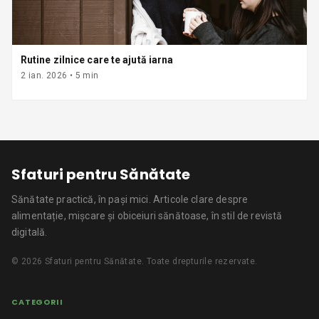
Rutine zilnice care te ajută iarna
2 ian. 2026
•
5
min
Sfaturi pentru Sănătate
Sănătate practică, în pași mici.
Articole clare despre
alimentație, mișcare și obiceiuri sănătoase, în stil de revistă
digitală.
©
2026
Sfaturi pentru Sănătate
. Toate drepturile rezervate.
CATEGORII