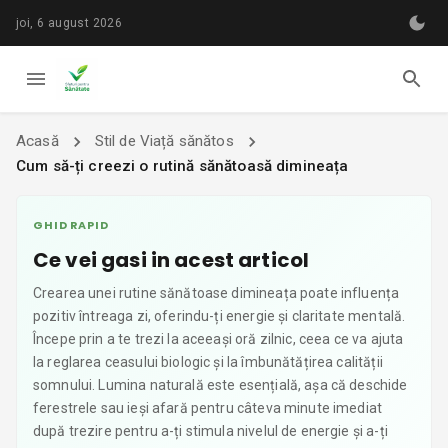
joi, 6 august 2026
Acasă
Stil de Viață sănătos
Cum să-ți creezi o rutină sănătoasă dimineața
GHID RAPID
Ce vei gasi in acest articol
Crearea unei rutine sănătoase dimineața poate influența
pozitiv întreaga zi, oferindu-ți energie și claritate mentală.
Începe prin a te trezi la aceeași oră zilnic, ceea ce va ajuta
la reglarea ceasului biologic și la îmbunătățirea calității
somnului. Lumina naturală este esențială, așa că deschide
ferestrele sau ieși afară pentru câteva minute imediat
după trezire pentru a-ți stimula nivelul de energie și a-ți