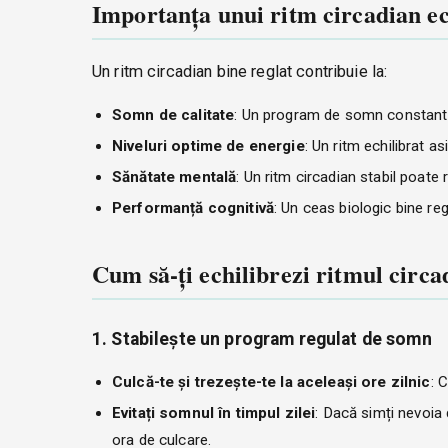
Importanța unui ritm circadian ec
Un ritm circadian bine reglat contribuie la:
Somn de calitate
: Un program de somn constant aj
Niveluri optime de energie
: Un ritm echilibrat a
Sănătate mentală
: Un ritm circadian stabil poate 
Performanță cognitivă
: Un ceas biologic bine r
Cum să-ți echilibrezi ritmul circa
1. Stabilește un program regulat de somn
Culcă-te și trezește-te la aceleași ore zilnic
: 
Evitați somnul în timpul zilei
: Dacă simți nevoia
ora de culcare.