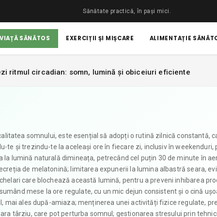
Sănătate practică, în pași mici.
 VIAȚĂ SĂNĂTOS
EXERCIȚII ȘI MIȘCARE
ALIMENTAȚIE SĂNĂTO
zi ritmul circadian: somn, lumină și obiceiuri eficiente
 calitatea somnului, este esențial să adopți o rutină zilnică constantă, c
-te și trezindu-te la aceleași ore în fiecare zi, inclusiv în weekenduri,
 la lumină naturală dimineața, petrecând cel puțin 30 de minute în aer 
ecreția de melatonină; limitarea expunerii la lumina albastră seara, ev
ochelari care blochează această lumină, pentru a preveni inhibarea pro
nsumând mese la ore regulate, cu un mic dejun consistent și o cină ușo
ul, mai ales după-amiaza; menținerea unei activități fizice regulate, pr
eara târziu, care pot perturba somnul; gestionarea stresului prin tehnic