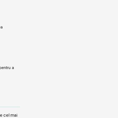
ea
 pentru a
re cel mai