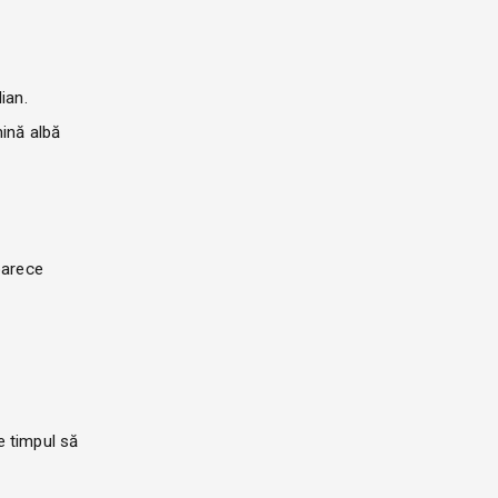
ian.
mină albă
eoarece
e timpul să