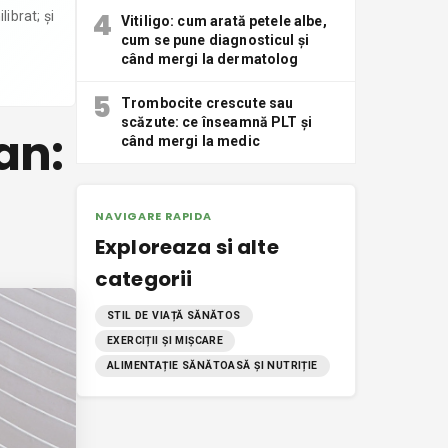
4
ibrat; și
Vitiligo: cum arată petele albe,
cum se pune diagnosticul și
când mergi la dermatolog
5
Trombocite crescute sau
scăzute: ce înseamnă PLT și
an:
când mergi la medic
NAVIGARE RAPIDA
Exploreaza si alte
categorii
STIL DE VIAȚĂ SĂNĂTOS
EXERCIȚII ȘI MIȘCARE
ALIMENTAȚIE SĂNĂTOASĂ ȘI NUTRIȚIE