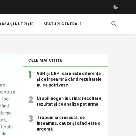
ASĂ ȘI NUTRIȚIE
SFATURI GENERALE
CELE MAI CITITE
1
VSH și CRP: care este diferența
și ce înseamnă când rezultatele
are
nu se potrivesc
 pentru a
2
Urobilinogen în urină: recoltare,
liber,
rezultat și ce analize pot urma
itând
ducției
3
Troponina crescută: ce
ară,
înseamnă, cauze și când este o
eferabil
urgență
i de