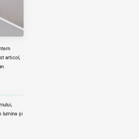
ntern
t articol,
an.
mului,
m lumina și