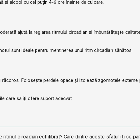
 și alcool cu cel puțin 4-6 ore înainte de culcare.
moderată ajută la reglarea ritmului circadian și îmbunătățește calitat
înotul sunt ideale pentru menținerea unui ritm circadian sănătos.
t și răcoros. Folosește perdele opace și izolează zgomotele externe
ile care să îți ofere suport adecvat.
ne ritmul circadian echilibrat? Care dintre aceste sfaturi ți se pa