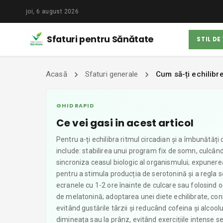
joi, 6 august 2026
Sfaturi pentru Sănătate
STIL DE
Acasă
Sfaturi generale
Cum să-ți echilibre
GHID RAPID
Ce vei gasi in acest articol
Pentru a-ți echilibra ritmul circadian și a îmbunătăți
include: stabilirea unui program fix de somn, culcându
sincroniza ceasul biologic al organismului; expunerea
pentru a stimula producția de serotonină și a regla s
ecranele cu 1-2 ore înainte de culcare sau folosind 
de melatonină; adoptarea unei diete echilibrate, co
evitând gustările târzii și reducând cofeina și alcool
dimineața sau la prânz, evitând exercițiile intense s