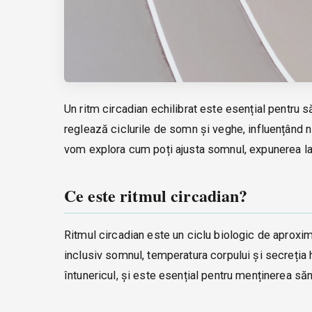
Un ritm circadian echilibrat este esențial pentru 
reglează ciclurile de somn și veghe, influențând niv
vom explora cum poți ajusta somnul, expunerea la l
Ce este ritmul circadian?
Ritmul circadian este un ciclu biologic de aproxi
inclusiv somnul, temperatura corpului și secreția 
întunericul, și este esențial pentru menținerea săn