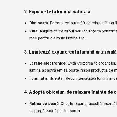
2. Expune-te la lumină naturală
Dimineața
: Petrece cel puțin 30 de minute în aer l
Ziua
: Asigură-te că biroul sau locuința ta benefic
rece pentru a simula lumina zilei.
3. Limitează expunerea la lumină artificială
Ecrane electronice
: Evită utilizarea telefoanelo
lumina albastră emisă poate inhiba producția de m
Iluminat ambiental
: Redu intensitatea luminii în 
4. Adoptă obiceiuri de relaxare înainte de 
Rutina de seară
: Citește o carte, ascultă muzică
se pregătească pentru somn.