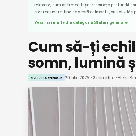
relaxare, cum ar fi meditația, respirația profundă sau 
crearea unei rutine de seară calmante, cu activități 
Vezi mai multe din categoria
Sfaturi generale
Cum să-ți echili
somn, lumină și
20 iulie 2025
•
3
min citire
• Elena Bu
SFATURI GENERALE