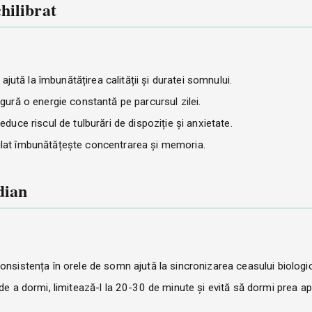
hilibrat
ută la îmbunătățirea calității și duratei somnului.
sigură o energie constantă pe parcursul zilei.
reduce riscul de tulburări de dispoziție și anxietate.
eglat îmbunătățește concentrarea și memoria.
dian
Consistența în orele de somn ajută la sincronizarea ceasului biologic
 de a dormi, limitează-l la 20-30 de minute și evită să dormi prea a