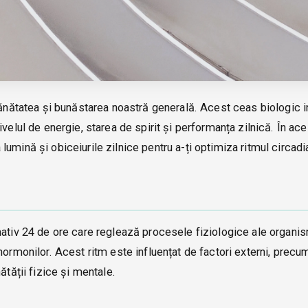
sănătatea și bunăstarea noastră generală. Acest ceas biologic i
elul de energie, starea de spirit și performanța zilnică. În aces
umină și obiceiurile zilnice pentru a-ți optimiza ritmul circadi
mativ 24 de ore care reglează procesele fiziologice ale organis
hormonilor. Acest ritm este influențat de factori externi, precu
ătății fizice și mentale.