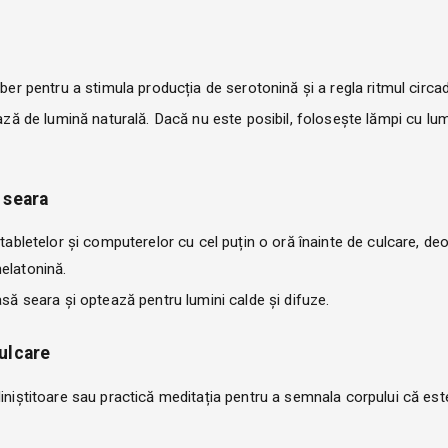
iber pentru a stimula producția de serotonină și a regla ritmul circad
iază de lumină naturală. Dacă nu este posibil, folosește lămpi cu lu
 seara
r, tabletelor și computerelor cu cel puțin o oră înainte de culcare, d
elatonină.
casă seara și optează pentru lumini calde și difuze.
culcare
 liniștitoare sau practică meditația pentru a semnala corpului că est