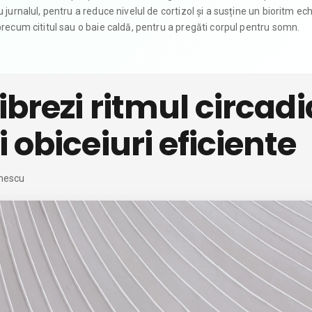
jurnalul, pentru a reduce nivelul de cortizol și a susține un bioritm echil
precum cititul sau o baie caldă, pentru a pregăti corpul pentru somn.
brezi ritmul circadi
 obiceiuri eficiente
nescu