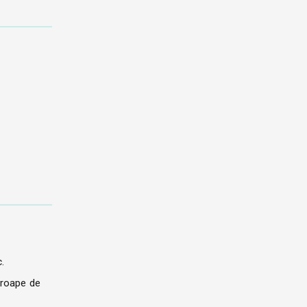
.
proape de