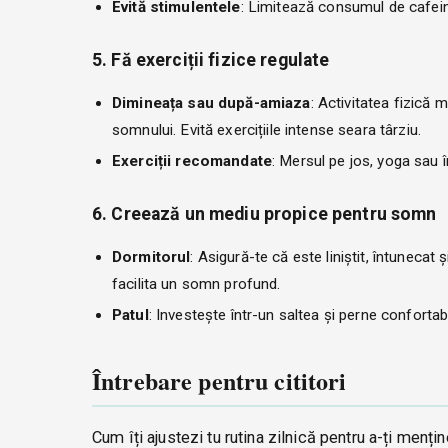
Evită stimulentele
: Limitează consumul de cafeină
5. Fă exerciții fizice regulate
Dimineața sau după-amiaza
: Activitatea fizică 
somnului. Evită exercițiile intense seara târziu.
Exerciții recomandate
: Mersul pe jos, yoga sau 
6. Creează un mediu propice pentru somn
Dormitorul
: Asigură-te că este liniștit, întuneca
facilita un somn profund.
Patul
: Investește într-un saltea și perne confortab
Întrebare pentru cititori
Cum îți ajustezi tu rutina zilnică pentru a-ți menți