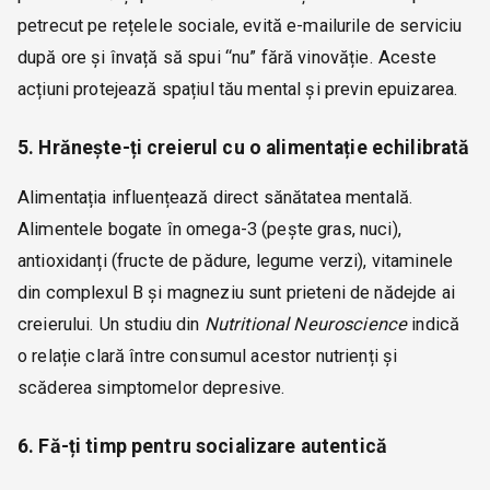
petrecut pe rețelele sociale, evită e-mailurile de serviciu
după ore și învață să spui “nu” fără vinovăție. Aceste
acțiuni protejează spațiul tău mental și previn epuizarea.
5. Hrănește-ți creierul cu o alimentație echilibrată
Alimentația influențează direct sănătatea mentală.
Alimentele bogate în omega-3 (pește gras, nuci),
antioxidanți (fructe de pădure, legume verzi), vitaminele
din complexul B și magneziu sunt prieteni de nădejde ai
creierului. Un studiu din
Nutritional Neuroscience
indică
o relație clară între consumul acestor nutrienți și
scăderea simptomelor depresive.
6. Fă-ți timp pentru socializare autentică