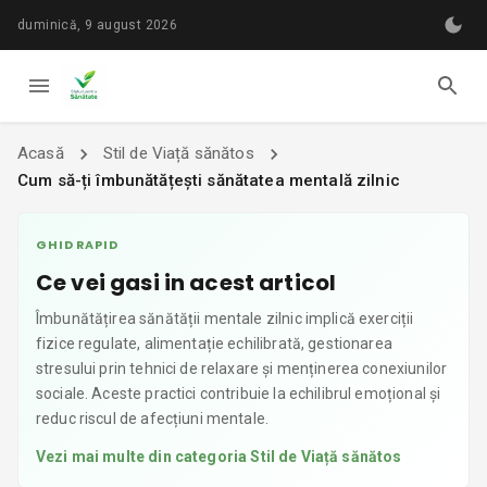
duminică, 9 august 2026
Acasă
Stil de Viață sănătos
Cum să-ți îmbunătățești sănătatea mentală zilnic
GHID RAPID
Ce vei gasi in acest articol
Îmbunătățirea sănătății mentale zilnic implică exerciții
fizice regulate, alimentație echilibrată, gestionarea
stresului prin tehnici de relaxare și menținerea conexiunilor
sociale. Aceste practici contribuie la echilibrul emoțional și
reduc riscul de afecțiuni mentale.
Vezi mai multe din categoria
Stil de Viață sănătos