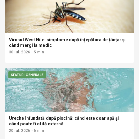
Virusul West Nile: simptome după înțepătura de țânțar și
când mergi la medic
30 iul. 2026
•
5
min
SFATURI GENERALE
Ureche înfundată după piscină: când este doar apă și
când poate fi otită externă
20 iul. 2026
•
6
min