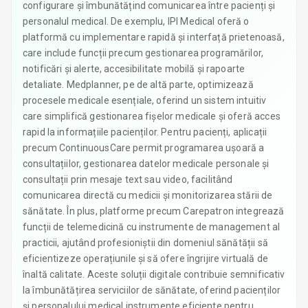
configurare și îmbunătățind comunicarea între pacienți și
personalul medical. De exemplu, IPI Medical oferă o
platformă cu implementare rapidă și interfață prietenoasă,
care include funcții precum gestionarea programărilor,
notificări și alerte, accesibilitate mobilă și rapoarte
detaliate. Medplanner, pe de altă parte, optimizează
procesele medicale esențiale, oferind un sistem intuitiv
care simplifică gestionarea fișelor medicale și oferă acces
rapid la informațiile pacienților. Pentru pacienți, aplicații
precum ContinuousCare permit programarea ușoară a
consultațiilor, gestionarea datelor medicale personale și
consultații prin mesaje text sau video, facilitând
comunicarea directă cu medicii și monitorizarea stării de
sănătate. În plus, platforme precum Carepatron integrează
funcții de telemedicină cu instrumente de management al
practicii, ajutând profesioniștii din domeniul sănătății să
eficientizeze operațiunile și să ofere îngrijire virtuală de
înaltă calitate. Aceste soluții digitale contribuie semnificativ
la îmbunătățirea serviciilor de sănătate, oferind pacienților
și personalului medical instrumente eficiente pentru