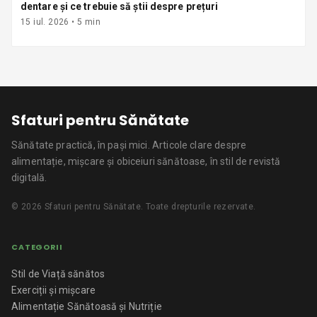
dentare și ce trebuie să știi despre prețuri
15 iul. 2026
•
5
min
Sfaturi pentru Sănătate
Sănătate practică, în pași mici.
Articole clare despre
alimentație, mișcare și obiceiuri sănătoase, în stil de revistă
digitală.
©
2026
Sfaturi pentru Sănătate
. Toate drepturile rezervate.
CATEGORII
Stil de Viață sănătos
Exerciții și mișcare
Alimentație Sănătoasă și Nutriție