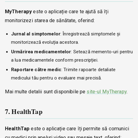
MyTherapy
este o aplicație care te ajută să îți
monitorizezi starea de sănătate, oferind:
Jurnal al simptomelor
: Înregistrează simptomele și
monitorizează evoluția acestora.
Urmărirea medicamentelor
: Setează memento-uri pentru
a lua medicamentele conform prescripției.
Raportare către medic
: Trimite rapoarte detaliate
medicului tău pentru o evaluare mai precisă.
Mai multe detalii sunt disponibile pe
site-ul MyTherapy
.
7. HealthTap
HealthTap
este o aplicație care îți permite să comunici
cu medici prin apeluri video sau mesaje text, oferind: