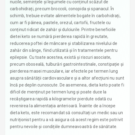
nucile, semințele și legumele cu conținut scăzut de
carbohidrați, precum broccoli, conopida și spanacul. În
schimb, trebuie evitate alimentele bogate în carbohidrați,
cum ar fi pâinea, pastele, orezul, cartofii, fructele cu
conținut ridicat de zahăr și dulciurile. Printre beneficiile
dietei keto se numără pierderea rapidă în greutate,
reducerea poftei de mâncare și stabilizarea nivelului de
zahăr din sânge, fiind utilizată și în tratamentele pentru
epilepsie. Cu toate acestea, există și riscuri asociate,
precum oboseală, tulburări gastrointestinale, constipație și
pierderea masei musculare, iar efectele pe termen lung
asupra sănătății cardiovasculare și a altor afecțiuni nu sunt
încă pe deplin cunoscute. De asemenea, dieta keto poate fi
dificil de menținut pe termen lung și poate duce la
recâștigarea rapidă a kilogramelor pierdute odată cu
revenirea la alimentația anterioară. Înainte de a începe
dieta keto, este recomandat să consultați un medic sau un
nutriționist pentru a vă asigura că acest regim este potrivit
pentru nevoile și condițiile dumneavoastră de sănătate.