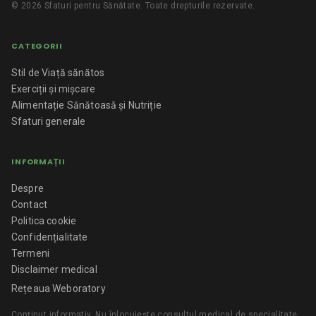
©
2026
Sfaturi pentru Sănătate
. Toate drepturile rezervate.
CATEGORII
Stil de Viață sănătos
Exerciții și mișcare
Alimentație Sănătoasă și Nutriție
Sfaturi generale
INFORMAȚII
Despre
Contact
Politica cookie
Confidențialitate
Termeni
Disclaimer medical
Rețeaua Weboratory
Conținut informativ. Nu înlocuiește consultul medical de specialitate.