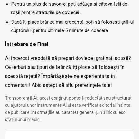
Pentru un plus de savoare, poți adăuga și câteva felii de
roșii printre straturile de dovlecei.
Dacă îți place brânza mai crocantă, poți să folosești grill-ul
cuptorului pentru ultimele 5 minute de coacere.
Întrebare de Final
Ai încercat vreodată să prepari dovlecei gratinați acasă?
Ce ierburi sau tipuri de brânză îți place să folosești în
această rețetă? Împărtășește-ne experiența ta în
comentarii! Abia aștept să aflu preferințele tale!
Transparență AI: acest conținut poate fi redactat sau structurat
cu ajutorul unor instrumente AI și este verificat editorial înainte
de publicare. Informațiile au caracter general și nu înlocuiesc
sfatul unui medic.