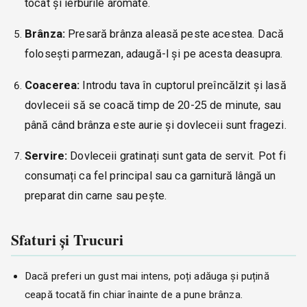
tocat și ierburile aromate.
Brânza:
Presară brânza aleasă peste acestea. Dacă
folosești parmezan, adaugă-l și pe acesta deasupra.
Coacerea:
Introdu tava în cuptorul preîncălzit și lasă
dovleceii să se coacă timp de 20-25 de minute, sau
până când brânza este aurie și dovleceii sunt fragezi.
Servire:
Dovleceii gratinați sunt gata de servit. Pot fi
consumați ca fel principal sau ca garnitură lângă un
preparat din carne sau pește.
Sfaturi și Trucuri
Dacă preferi un gust mai intens, poți adăuga și puțină
ceapă tocată fin chiar înainte de a pune brânza.