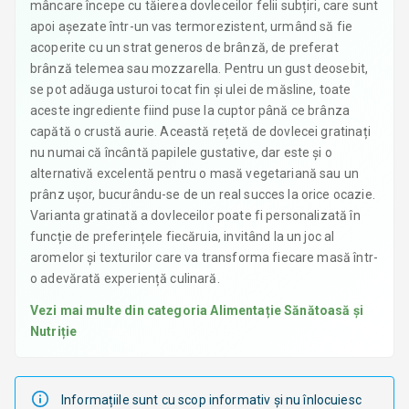
mâncare începe cu tăierea dovleceilor felii subțiri, care sunt
apoi așezate într-un vas termorezistent, urmând să fie
acoperite cu un strat generos de brânză, de preferat
brânză telemea sau mozzarella. Pentru un gust deosebit,
se pot adăuga usturoi tocat fin și ulei de măsline, toate
aceste ingrediente fiind puse la cuptor până ce brânza
capătă o crustă aurie. Această rețetă de dovlecei gratinați
nu numai că încântă papilele gustative, dar este și o
alternativă excelentă pentru o masă vegetariană sau un
prânz ușor, bucurându-se de un real succes la orice ocazie.
Varianta gratinată a dovleceilor poate fi personalizată în
funcție de preferințele fiecăruia, invitând la un joc al
aromelor și texturilor care va transforma fiecare masă într-
o adevărată experiență culinară.
Vezi mai multe din categoria
Alimentație Sănătoasă și
Nutriție
Informațiile sunt cu scop informativ și nu înlocuiesc