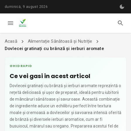
duminică, 9 august 2026
Acasă
Alimentație Sănătoasă și Nutriție
Dovlecei gratinați cu brânză și ierburi aromate
GHID RAPID
Ce vei gasi in acest articol
Dovleceii gratinați cu brânză și ierburi aromate reprezintă o
rețetă delicioasă și ușor de preparat, ideală pentru iubitorii
de mâncăruri sănătoase și savuroase. Această combinație
de ingrediente aduce un echilibru perfect între textura
moale și cremoasă a dovleceilor și savoarea intensă oferită
de brânză și diversele ierburi aromatice, cum ar fi
busuiocul, mărarul sau oregano. Prepararea acestui fel de