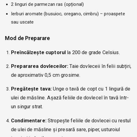
2 linguri de parmezan ras (opțional)
Ierburi aromate (busuioc, oregano, cimbru) – proaspete
sau uscate
Mod de Preparare
Preîncălzește cuptorul
la 200 de grade Celsius.
Prepararea dovleceilor:
Taie dovleceii în felii subțiri,
de aproximativ 0,5 cm grosime.
Pregătește tava:
Unge o tavă de copt cu 1 lingură de
ulei de măsline. Așază feliile de dovlecel în tavă într-
un singur strat.
Condimentare:
Stropește feliile de dovlecei cu restul
de ulei de măsline și presară sare, piper, usturoiul