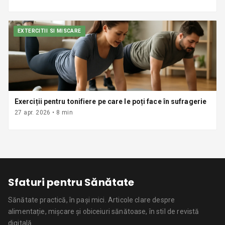
EXTERCITII SI MISCARE
Exerciții pentru tonifiere pe care le poți face în sufragerie
27 apr. 2026
•
8
min
Sfaturi pentru Sănătate
Sănătate practică, în pași mici.
Articole clare despre
alimentație, mișcare și obiceiuri sănătoase, în stil de revistă
digitală.