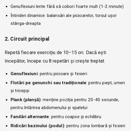
Genuflexiuni lente fără să cobori foarte mult (1-2 minute)
Întinderi dinamice: balansări ale picioarelor, torsul ușor
stânga-dreapta
2. Circuit principal
Repetă fiecare exercițiu de 10–15 ori. Dacă ești
începător, începe cu 8 repetări și crește treptat.
Genuflexiuni
: pentru picioare și fesieri
Flotări pe genunchi sau tradiționale
: pentru piept, umeri
și tricepși
Plank (planșă)
: menține poziția pentru 20-40 secunde,
pentru întărirea abdomenului și spatelui
Fandări alternante
: pentru coapse și echilibru
Ridicări bazinului (podul)
: pentru zona lombară și fesieri