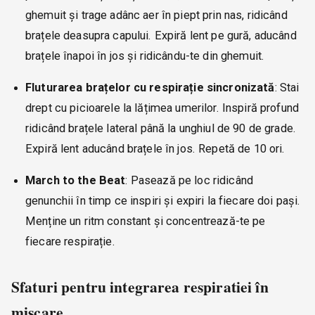
ghemuit și trage adânc aer în piept prin nas, ridicând
brațele deasupra capului. Expiră lent pe gură, aducând
brațele înapoi în jos și ridicându-te din ghemuit.
Fluturarea brațelor cu respirație sincronizată
: Stai
drept cu picioarele la lățimea umerilor. Inspiră profund
ridicând brațele lateral până la unghiul de 90 de grade.
Expiră lent aducând brațele în jos. Repetă de 10 ori.
March to the Beat
: Pasează pe loc ridicând
genunchii în timp ce inspiri și expiri la fiecare doi pași.
Menține un ritm constant și concentrează-te pe
fiecare respirație.
Sfaturi pentru integrarea respiratiei în
mișcare