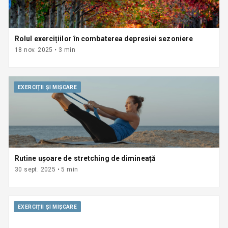
Rolul exercițiilor în combaterea depresiei sezoniere
18 nov. 2025
•
3
min
EXERCIȚII ȘI MIȘCARE
Rutine ușoare de stretching de dimineață
30 sept. 2025
•
5
min
EXERCIȚII ȘI MIȘCARE