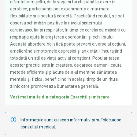
diferitelor mișcări, de la yoga și tai chi până la exerciții
aerobice, participanții pot experimenta o mai mare
flexibilitate și o postură corectă. Practicând regulat, se pot
observa schimbări pozitive la nivelul sistemului
cardiovascular și respirator, în timp ce corelarea mișcării cu
respirația ajută la creșterea coordonării și echilibrului.
Această abordare holistică poate preveni diverse afecțiuni,
ameliorând simptomele depresiei și anxietății, încurajând
totodată un stil de viață activ și conștient. Popularitatea
acestor practici este în creștere, deoarece oamenii caută
metode eficiente și plăcute de a-și menține sănătatea
mentală și fizică, beneficiind în același timp de un ritual
zilnic care promovează bunăstarea generală.
Vezi mai multe din categoria
Exerciții și mișcare
Informațiile sunt cu scop informativ și nu înlocuiesc
consultul medical.