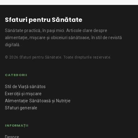
Sfaturi pentru Sănătate
Sănătate practică, în pași mici.
Articole clare despre
alimentație, mișcare și obiceiuri sănătoase, în stil de revistă
digitală.
©
2026
Sfaturi pentru Sănătate
. Toate drepturile rezervate.
CATEGORII
Stil de Viață sănătos
Exerciții și mișcare
Alimentație Sănătoasă și Nutriție
Sfaturi generale
INFORMAȚII
Despre