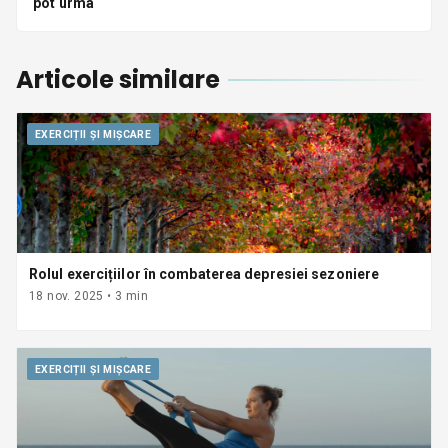
pot urma
Articole similare
EXERCIȚII ȘI MIȘCARE
Rolul exercițiilor în combaterea depresiei sezoniere
18 nov. 2025
•
3
min
EXERCIȚII ȘI MIȘCARE