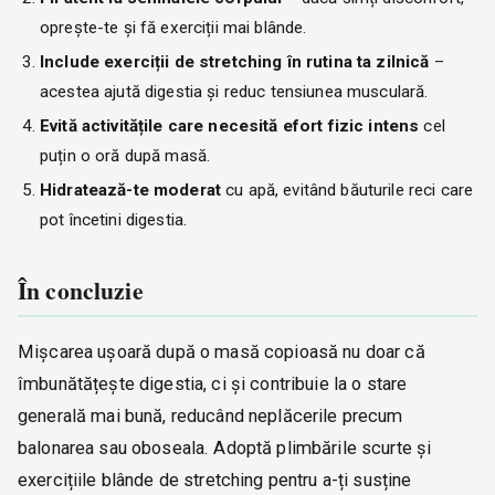
oprește-te și fă exerciții mai blânde.
Include exerciții de stretching în rutina ta zilnică
–
acestea ajută digestia și reduc tensiunea musculară.
Evită activitățile care necesită efort fizic intens
cel
puțin o oră după masă.
Hidratează-te moderat
cu apă, evitând băuturile reci care
pot încetini digestia.
În concluzie
Mișcarea ușoară după o masă copioasă nu doar că
îmbunătățește digestia, ci și contribuie la o stare
generală mai bună, reducând neplăcerile precum
balonarea sau oboseala. Adoptă plimbările scurte și
exercițiile blânde de stretching pentru a-ți susține