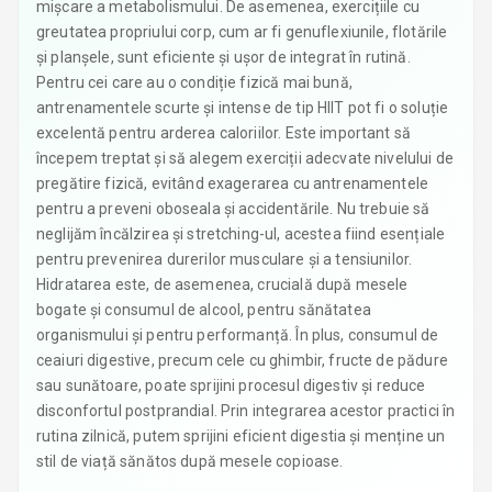
mișcare a metabolismului. De asemenea, exercițiile cu
greutatea propriului corp, cum ar fi genuflexiunile, flotările
și planșele, sunt eficiente și ușor de integrat în rutină.
Pentru cei care au o condiție fizică mai bună,
antrenamentele scurte și intense de tip HIIT pot fi o soluție
excelentă pentru arderea caloriilor. Este important să
începem treptat și să alegem exerciții adecvate nivelului de
pregătire fizică, evitând exagerarea cu antrenamentele
pentru a preveni oboseala și accidentările. Nu trebuie să
neglijăm încălzirea și stretching-ul, acestea fiind esențiale
pentru prevenirea durerilor musculare și a tensiunilor.
Hidratarea este, de asemenea, crucială după mesele
bogate și consumul de alcool, pentru sănătatea
organismului și pentru performanță. În plus, consumul de
ceaiuri digestive, precum cele cu ghimbir, fructe de pădure
sau sunătoare, poate sprijini procesul digestiv și reduce
disconfortul postprandial. Prin integrarea acestor practici în
rutina zilnică, putem sprijini eficient digestia și menține un
stil de viață sănătos după mesele copioase.