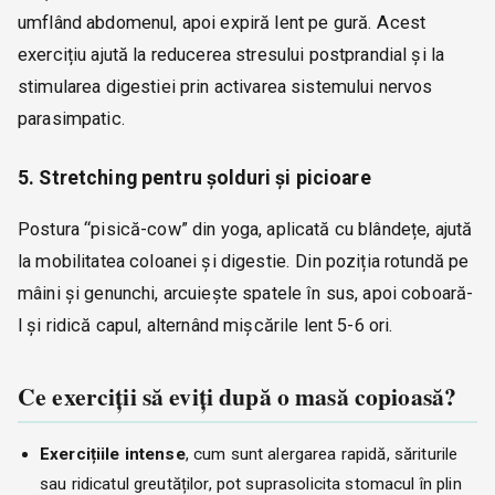
umflând abdomenul, apoi expiră lent pe gură. Acest
exercițiu ajută la reducerea stresului postprandial și la
stimularea digestiei prin activarea sistemului nervos
parasimpatic.
5. Stretching pentru șolduri și picioare
Postura “pisică-cow” din yoga, aplicată cu blândețe, ajută
la mobilitatea coloanei și digestie. Din poziția rotundă pe
mâini și genunchi, arcuiește spatele în sus, apoi coboară-
l și ridică capul, alternând mișcările lent 5-6 ori.
Ce exerciții să eviți după o masă copioasă?
Exercițiile intense
, cum sunt alergarea rapidă, săriturile
sau ridicatul greutăților, pot suprasolicita stomacul în plin