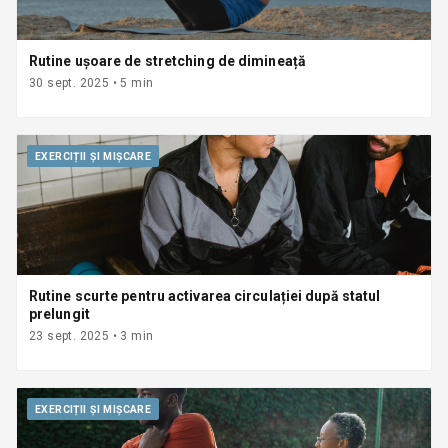
Rutine ușoare de stretching de dimineață
30 sept. 2025
•
5
min
EXERCIȚII ȘI MIȘCARE
Rutine scurte pentru activarea circulației după statul
prelungit
23 sept. 2025
•
3
min
EXERCIȚII ȘI MIȘCARE