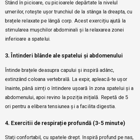
Stând în picioare, cu picioarele depărtate la nivelul
umerilor, rotește ușor trunchiul de la stânga la dreapta, cu
brațele relaxate pe lângă corp. Acest exercițiu ajută la
stimularea mușchilor abdominali și la relaxarea zonei
inferioare a spatelui.
3. Întinderi blânde ale spatelui și abdomenului
Întinde brațele deasupra capului și inspiră adânc,
extinzând coloana vertebrală. La expir, apleacă-te ușor
înainte, până simți o întindere ușoară în zona spatelui și a
abdomenului, apoi revino la poziția inițială. Repetă de 5
ori pentru a elibera tensiunea și a facilita digestia.
4. Exercitii de respirație profundă (3-5 minute)
Stați confortabil, cu spatele drept. Inspiră profund pe nas,