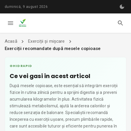
duminică, 9 august 2026
Acasă
Exerciții și mișcare
Exerciții recomandate după mesele copioase
GHID RAPID
Ce vei gasi in acest articol
După mesele copioase, este esențial să integrăm exerciții
fizice în rutina zilnică pentru a sprijini digestia și a preveni
acumularea kilogramelor în plus. Activitatea fizică
stimulează metabolismul, ajută la arderea caloriilor și
reduce senzația de balonare. Specialiștii recomandă
începerea cu exerciții ușoare, precum plimbările rapide,
care sunt accesibile tuturor și eficiente pentru punerea în