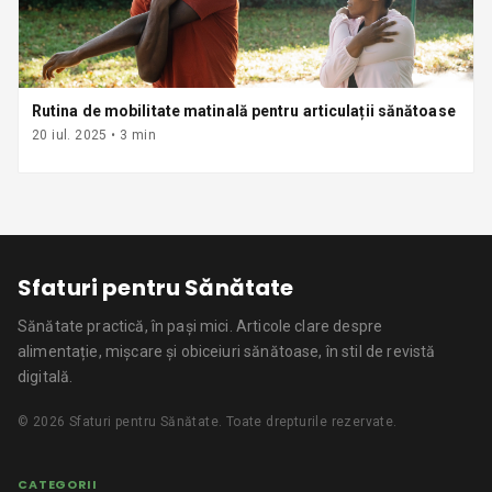
Rutina de mobilitate matinală pentru articulații sănătoase
20 iul. 2025
•
3
min
Sfaturi pentru Sănătate
Sănătate practică, în pași mici.
Articole clare despre
alimentație, mișcare și obiceiuri sănătoase, în stil de revistă
digitală.
©
2026
Sfaturi pentru Sănătate
. Toate drepturile rezervate.
CATEGORII