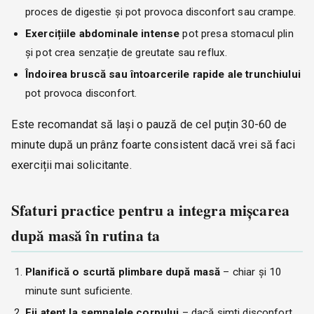
proces de digestie și pot provoca disconfort sau crampe.
Exercițiile abdominale intense
pot presa stomacul plin
și pot crea senzație de greutate sau reflux.
Îndoirea bruscă sau întoarcerile rapide ale trunchiului
pot provoca disconfort.
Este recomandat să lași o pauză de cel puțin 30-60 de
minute după un prânz foarte consistent dacă vrei să faci
exerciții mai solicitante.
Sfaturi practice pentru a integra mișcarea
după masă în rutina ta
Planifică o scurtă plimbare după masă
– chiar și 10
minute sunt suficiente.
Fii atent la semnalele corpului
– dacă simți disconfort,