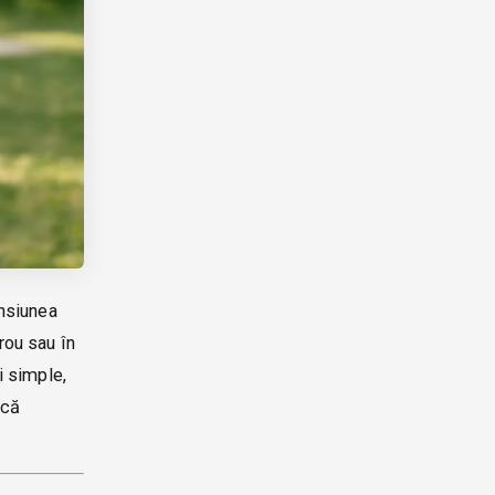
ensiunea
rou sau în
i simple,
ucă