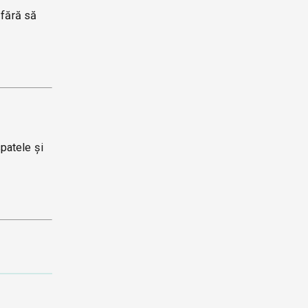
 fără să
spatele și