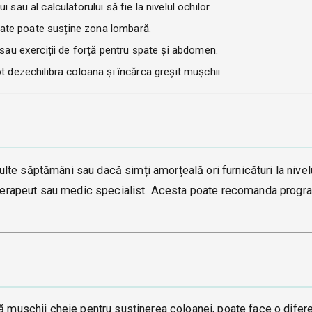
 sau al calculatorului să fie la nivelul ochilor.
ate poate susține zona lombară.
sau exerciții de forță pentru spate și abdomen.
 dezechilibra coloana și încărca greșit mușchii.
te săptămâni sau dacă simți amorțeală ori furnicături la nivelu
etoterapeut sau medic specialist. Acesta poate recomanda prog
ză muschii cheie pentru susținerea coloanei, poate face o difer