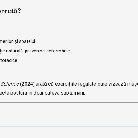
orectă?
erilor și spatelui.
ție naturală, prevenind deformările.
 toracice.
 Science
(2024) arată că exercițiile regulate care vizează muș
recta postura în doar câteva săptămâni.