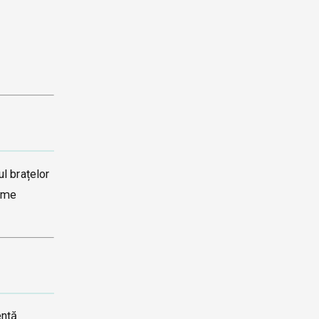
l brațelor
rame
ență