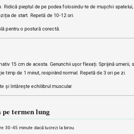
p. Ridică pieptul de pe podea folosindu-te de mușchii spatelui,
ziția de start. Repetă de 10-12 ori.
lă pentru o postură corectă.
imativ 15 cm de acesta. Genunchii ușor flexați. Sprijină umerii, 
ie timp de 1 minut, respirând normal. Repetă de 3 ori pe zi.
te și întărește echilibrul muscular.
ă pe termen lung
are 30-45 minute dacă lucrezi la birou.