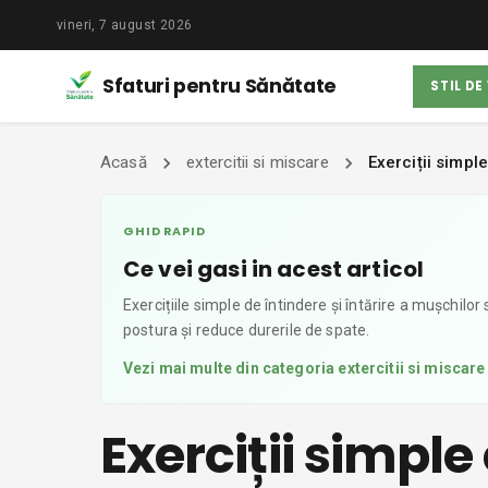
vineri, 7 august 2026
Sfaturi pentru Sănătate
STIL DE
Acasă
extercitii si miscare
Exerciții simpl
GHID RAPID
Ce vei gasi in acest articol
Exercițiile simple de întindere și întărire a mușchilo
postura și reduce durerile de spate.
Vezi mai multe din categoria
extercitii si miscare
Exerciții simpl