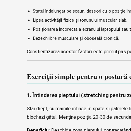
Statul îndelungat pe scaun, deseori cu o poziție în
Lipsa activității fizice și tonusului muscular slab.
Poziționarea incorectă a ecranului laptopului sau t
Dezechilibre musculare și oboseală cronică.
Conștientizarea acestor factori este primul pas pe
Exerciții simple pentru o postură 
1. Întinderea pieptului (stretching pentru 
Stai drept, cu mâinile întinse în spate și palmele l
blochezi gâtul. Menține poziția 20-30 de secunde 
Beneficiu:
Deschide zona pieptului, contracarând 