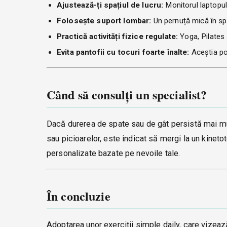
Ajustează-ți spațiul de lucru:
Monitorul laptopului
Folosește suport lombar:
Un pernuță mică în sp
Practică activități fizice regulate:
Yoga, Pilates 
Evita pantofii cu tocuri foarte înalte:
Aceștia pot
Când să consulți un specialist?
Dacă durerea de spate sau de gât persistă mai mul
sau picioarelor, este indicat să mergi la un kin
personalizate bazate pe nevoile tale.
În concluzie
Adoptarea unor exerciții simple daily, care vizea