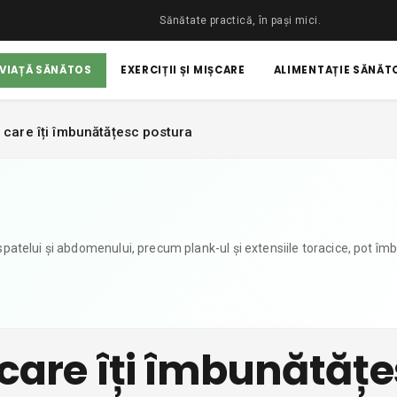
Sănătate practică, în pași mici.
 VIAȚĂ SĂNĂTOS
EXERCIȚII ȘI MIȘCARE
ALIMENTAȚIE SĂNĂTO
e care îți îmbunătățesc postura
r spatelui și abdomenului, precum plank-ul și extensiile toracice, pot îm
e care îți îmbunătăț