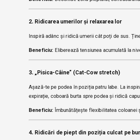
2. Ridicarea umerilor și relaxarea lor
Inspiră adânc și ridică umerii cât poți de sus. Ți
Beneficiu:
Eliberează tensiunea acumulată la nivel
3. „Pisica-Câine” (Cat-Cow stretch)
Așază-te pe podea în poziția patru labe. La inspira
expirație, coboară burta spre podea și ridică capul
Beneficiu:
Îmbunătățește flexibilitatea coloanei ș
4. Ridicări de piept din poziția culcat pe bu