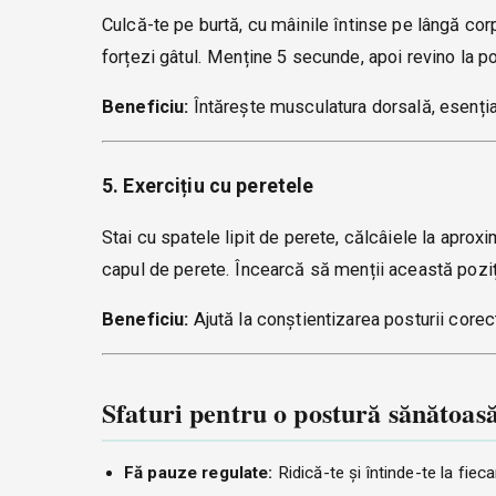
Culcă-te pe burtă, cu mâinile întinse pe lângă cor
forțezi gâtul. Menține 5 secunde, apoi revino la po
Beneficiu:
Întărește musculatura dorsală, esenția
5. Exercițiu cu peretele
Stai cu spatele lipit de perete, călcâiele la aprox
capul de perete. Încearcă să menții această poziț
Beneficiu:
Ajută la conștientizarea posturii corec
Sfaturi pentru o postură sănătoas
Fă pauze regulate:
Ridică-te și întinde-te la fiec