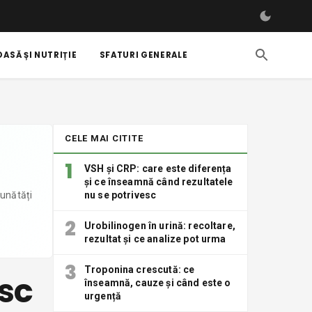
ASĂ ȘI NUTRIȚIE
SFATURI GENERALE
CELE MAI CITITE
1
VSH și CRP: care este diferența
și ce înseamnă când rezultatele
bunătăți
nu se potrivesc
2
Urobilinogen în urină: recoltare,
rezultat și ce analize pot urma
3
Troponina crescută: ce
esc
înseamnă, cauze și când este o
urgență