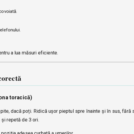
covoiată.
elefonului.
ntru a lua măsuri eficiente.
corectă
zona toracică)
ipite, dacă poți. Ridică ușor pieptul spre înainte și în sus, fără 
și repetă de 3 ori.
poziția adesea curbată a umerilor.