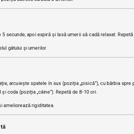
ne 5 secunde, apoi expiră și lasă umerii să cadă relaxat. Repetă 
ul gâtului și umerilor.
ție, arcuiește spatele în sus (poziția „pisică”), cu bărbia spre 
 și coda (poziția „câine”). Repetă de 8-10 ori.
i ameliorează rigiditatea.
rtă