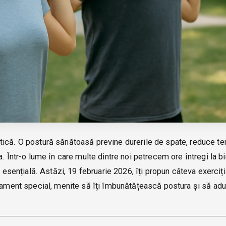
tică. O postură sănătoasă previne durerile de spate, reduce t
. Într-o lume în care multe dintre noi petrecem ore întregi la bi
e esențială. Astăzi, 19 februarie 2026, îți propun câteva exerciți
ipament special, menite să îți îmbunătățească postura și să ad