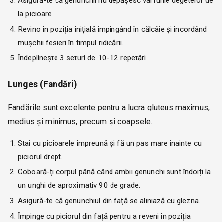
Asigură-te că genunchii nu depășesc vârfurile degetelor de
la picioare.
Revino în poziția inițială împingând în călcâie și încordând
mușchii fesieri în timpul ridicării.
Îndeplinește 3 seturi de 10-12 repetări.
Lunges (Fandări)
Fandările sunt excelente pentru a lucra gluteus maximus,
medius și minimus, precum și coapsele.
Stai cu picioarele împreună și fă un pas mare înainte cu
piciorul drept.
Coboară-ți corpul până când ambii genunchi sunt îndoiți la
un unghi de aproximativ 90 de grade.
Asigură-te că genunchiul din față se aliniază cu glezna.
Împinge cu piciorul din față pentru a reveni în poziția