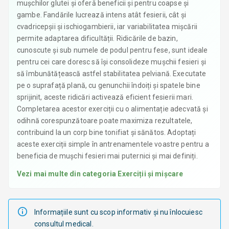
mușchilor glutei și oferă beneficii și pentru coapse și
gambe. Fandările lucrează intens atât fesierii, cât și
cvadricepșii și ischiogambierii, iar variabilitatea mișcării
permite adaptarea dificultății. Ridicările de bazin,
cunoscute și sub numele de podul pentru fese, sunt ideale
pentru cei care doresc să își consolideze mușchii fesieri și
să îmbunătățească astfel stabilitatea pelviană. Executate
pe o suprafață plană, cu genunchii îndoiți și spatele bine
sprijinit, aceste ridicări activează eficient fesierii mari.
Completarea acestor exerciții cu o alimentație adecvată și
odihnă corespunzătoare poate maximiza rezultatele,
contribuind la un corp bine tonifiat și sănătos. Adoptați
aceste exerciții simple în antrenamentele voastre pentru a
beneficia de mușchi fesieri mai puternici și mai definiți.
Vezi mai multe din categoria
Exerciții și mișcare
Informațiile sunt cu scop informativ și nu înlocuiesc
consultul medical.