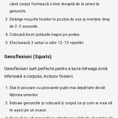
când corpul formează o linie dreaptă de la umeri la
genunchi.
Strânge mușchii feselor în poziția de sus și menține timp
de 2-3 secunde.
Coboară încet șoldurile înapoi pe podea.
Efectuează 3 seturi a câte 12-15 repetări.
Genuflexiuni (Squats)
Genuflexiuni sunt perfecte pentru a lucra întreaga zonă
inferioară a corpului, inclusiv fesierii.
Stai în picioare cu picioarele puțin mai depărtate decât
lățimea umerilor.
Îndoaie genunchii și coboară-ți corpul ca și cum ai vrea să
te așezi pe un scaun.