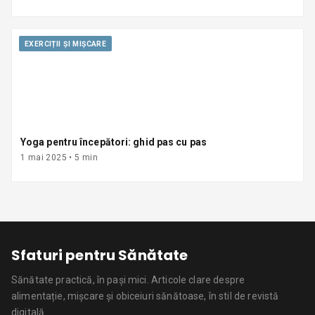
EXERCIȚII ȘI MIȘCARE
Yoga pentru începători: ghid pas cu pas
1 mai 2025
•
5
min
Sfaturi pentru Sănătate
Sănătate practică, în pași mici.
Articole clare despre
alimentație, mișcare și obiceiuri sănătoase, în stil de revistă
digitală.