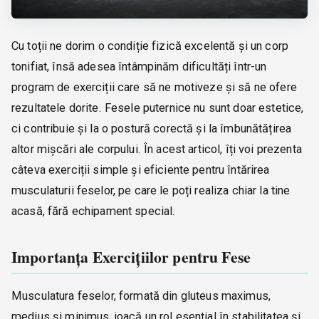
Cu toții ne dorim o condiție fizică excelentă și un corp
tonifiat, însă adesea întâmpinăm dificultăți într-un
program de exerciții care să ne motiveze și să ne ofere
rezultatele dorite. Fesele puternice nu sunt doar estetice,
ci contribuie și la o postură corectă și la îmbunătățirea
altor mișcări ale corpului. În acest articol, îți voi prezenta
câteva exerciții simple și eficiente pentru întărirea
musculaturii feselor, pe care le poți realiza chiar la tine
acasă, fără echipament special.
Importanța Exercițiilor pentru Fese
Musculatura feselor, formată din gluteus maximus,
medius și minimus, joacă un rol esențial în stabilitatea și