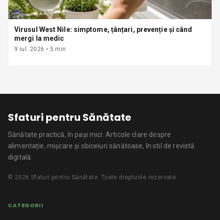
Virusul West Nile: simptome, țânțari, prevenție și când
mergi la medic
9 iul. 2026
•
5
min
Sfaturi pentru Sănătate
Sănătate practică, în pași mici.
Articole clare despre
alimentație, mișcare și obiceiuri sănătoase, în stil de revistă
digitală.
©
2026
Sfaturi pentru Sănătate
. Toate drepturile rezervate.
CATEGORII