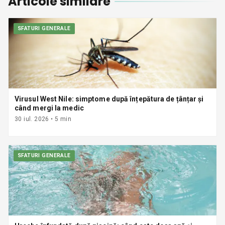
Articole similare
SFATURI GENERALE
Virusul West Nile: simptome după înțepătura de țânțar și
când mergi la medic
30 iul. 2026
•
5
min
SFATURI GENERALE