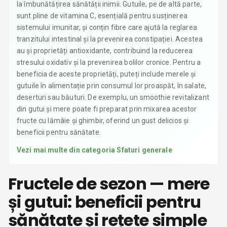
la îmbunătățirea sănătății inimii. Gutuile, pe de altă parte,
sunt pline de vitamina C, esențială pentru susținerea
sistemului imunitar, și conțin fibre care ajută la reglarea
tranzitului intestinal și la prevenirea constipației. Acestea
au și proprietăți antioxidante, contribuind la reducerea
stresului oxidativ și la prevenirea bolilor cronice. Pentru a
beneficia de aceste proprietăți, puteți include merele și
gutuile în alimentație prin consumul lor proaspăt, în salate,
deserturi sau băuturi. De exemplu, un smoothie revitalizant
din gutui și mere poate fi preparat prin mixarea acestor
fructe cu lămâie și ghimbir, oferind un gust delicios și
beneficii pentru sănătate.
Vezi mai multe din categoria
Sfaturi generale
Fructele de sezon — mere
și gutui: beneficii pentru
sănătate și rețete simple