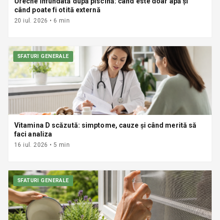
Ureche înfundată după piscină: când este doar apă și
când poate fi otită externă
20 iul. 2026
•
6
min
SFATURI GENERALE
Vitamina D scăzută: simptome, cauze și când merită să
faci analiza
16 iul. 2026
•
5
min
SFATURI GENERALE