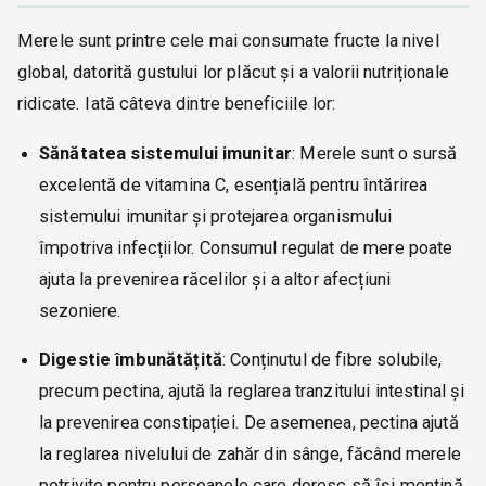
Merele sunt printre cele mai consumate fructe la nivel
global, datorită gustului lor plăcut și a valorii nutriționale
ridicate. Iată câteva dintre beneficiile lor:
Sănătatea sistemului imunitar
: Merele sunt o sursă
excelentă de vitamina C, esențială pentru întărirea
sistemului imunitar și protejarea organismului
împotriva infecțiilor. Consumul regulat de mere poate
ajuta la prevenirea răcelilor și a altor afecțiuni
sezoniere.
Digestie îmbunătățită
: Conținutul de fibre solubile,
precum pectina, ajută la reglarea tranzitului intestinal și
la prevenirea constipației. De asemenea, pectina ajută
la reglarea nivelului de zahăr din sânge, făcând merele
potrivite pentru persoanele care doresc să își mențină