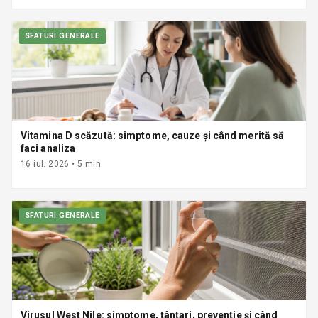
SFATURI GENERALE
Vitamina D scăzută: simptome, cauze și când merită să
faci analiza
16 iul. 2026
•
5
min
SFATURI GENERALE
Virusul West Nile: simptome, țânțari, prevenție și când