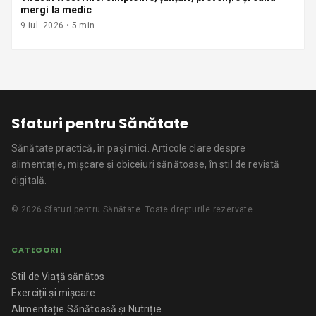
mergi la medic
9 iul. 2026
•
5
min
Sfaturi pentru Sănătate
Sănătate practică, în pași mici.
Articole clare despre
alimentație, mișcare și obiceiuri sănătoase, în stil de revistă
digitală.
©
2026
Sfaturi pentru Sănătate
. Toate drepturile rezervate.
CATEGORII
Stil de Viață sănătos
Exerciții și mișcare
Alimentație Sănătoasă și Nutriție