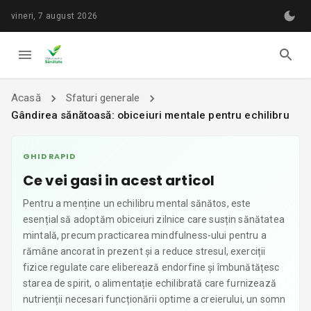
vineri, 7 august 2026
Acasă
Sfaturi generale
Gândirea sănătoasă: obiceiuri mentale pentru echilibru
GHID RAPID
Ce vei gasi in acest articol
Pentru a menține un echilibru mental sănătos, este
esențial să adoptăm obiceiuri zilnice care susțin sănătatea
mintală, precum practicarea mindfulness-ului pentru a
rămâne ancorat în prezent și a reduce stresul, exerciții
fizice regulate care eliberează endorfine și îmbunătățesc
starea de spirit, o alimentație echilibrată care furnizează
nutrienții necesari funcționării optime a creierului, un somn