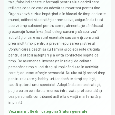
tale, folosind aceste informații pentru a lua decizii care
reflectă ceea ce este cu adevărat important pentru tine.
Organizează-ți ziua împărțind-o în blocuri de timp dedicate
muncii, odihnei și activităților recreative, asigurându-te că
acorzi timp suficient pentru somn, alimentație sănătoasă
și exerciții fizice. Învață să delegi sarcini și să spui „nu”
activităților care nu sunt esențiale sau care îți consumă
prea mult timp, pentru a preveni epuizarea și stresul.
Comunicarea deschisă cu familia și colegii este crucială
pentru a stabili așteptări și a evita conflictele legate de
timp. De asemenea, investește în relații de calitate,
petrecând timp cu cei dragi și implicându-te în activități
care îți aduc satisfacție personală. Nu uita să îți acorzi timp
pentru relaxare și hobby-uri, iar dacă te simți copleșit,
caută ajutorul unui specialist. Adoptând aceste strategii,
poți crea un echilibru armonios între viața profesională și
cea personală, contribuind astfel la o viață mai fericită și
împlinită.
Vezi mai multe din categoria
Sfaturi generale