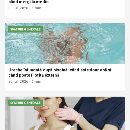
când mergi la medic
30 iul. 2026
•
5
min
SFATURI GENERALE
Ureche înfundată după piscină: când este doar apă și
când poate fi otită externă
20 iul. 2026
•
6
min
SFATURI GENERALE