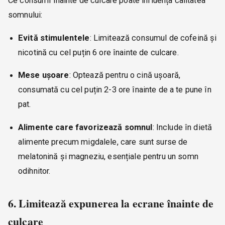
Ce consumi înainte de culcare poate influența calitatea
somnului:
Evită stimulentele
: Limitează consumul de cofeină și
nicotină cu cel puțin 6 ore înainte de culcare.
Mese ușoare
: Optează pentru o cină ușoară,
consumată cu cel puțin 2-3 ore înainte de a te pune în
pat.
Alimente care favorizează somnul
: Include în dietă
alimente precum migdalele, care sunt surse de
melatonină și magneziu, esențiale pentru un somn
odihnitor.
6. Limitează expunerea la ecrane înainte de
culcare