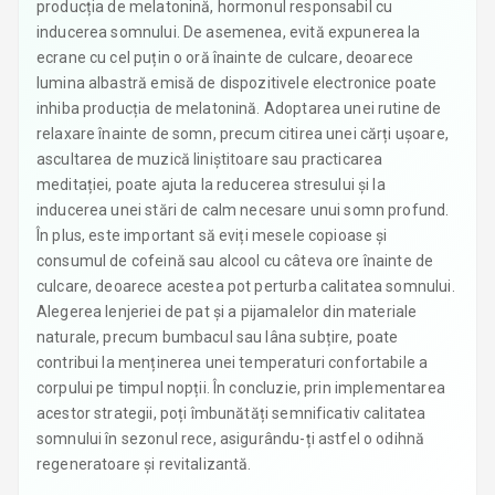
producția de melatonină, hormonul responsabil cu
inducerea somnului. De asemenea, evită expunerea la
ecrane cu cel puțin o oră înainte de culcare, deoarece
lumina albastră emisă de dispozitivele electronice poate
inhiba producția de melatonină. Adoptarea unei rutine de
relaxare înainte de somn, precum citirea unei cărți ușoare,
ascultarea de muzică liniștitoare sau practicarea
meditației, poate ajuta la reducerea stresului și la
inducerea unei stări de calm necesare unui somn profund.
În plus, este important să eviți mesele copioase și
consumul de cofeină sau alcool cu câteva ore înainte de
culcare, deoarece acestea pot perturba calitatea somnului.
Alegerea lenjeriei de pat și a pijamalelor din materiale
naturale, precum bumbacul sau lâna subțire, poate
contribui la menținerea unei temperaturi confortabile a
corpului pe timpul nopții. În concluzie, prin implementarea
acestor strategii, poți îmbunătăți semnificativ calitatea
somnului în sezonul rece, asigurându-ți astfel o odihnă
regeneratoare și revitalizantă.