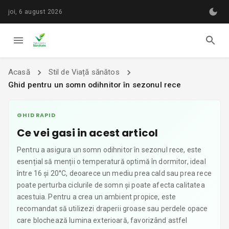
joi, 6 august 2026
Acasă
Stil de Viață sănătos
Ghid pentru un somn odihnitor în sezonul rece
GHID RAPID
Ce vei gasi in acest articol
Pentru a asigura un somn odihnitor în sezonul rece, este
esențial să menții o temperatură optimă în dormitor, ideal
între 16 și 20°C, deoarece un mediu prea cald sau prea rece
poate perturba ciclurile de somn și poate afecta calitatea
acestuia. Pentru a crea un ambient propice, este
recomandat să utilizezi draperii groase sau perdele opace
care blochează lumina exterioară, favorizând astfel