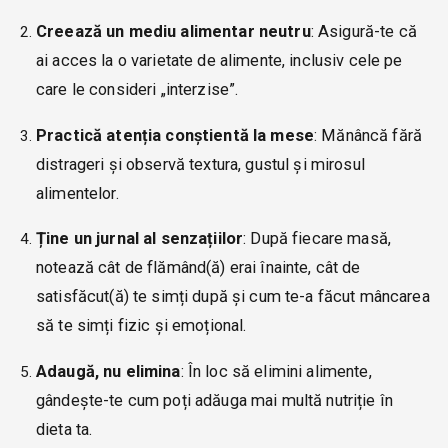
Creează un mediu alimentar neutru
: Asigură-te că
ai acces la o varietate de alimente, inclusiv cele pe
care le consideri „interzise”.
Practică atenția conștientă la mese
: Mănâncă fără
distrageri și observă textura, gustul și mirosul
alimentelor.
Ține un jurnal al senzațiilor
: După fiecare masă,
notează cât de flămând(ă) erai înainte, cât de
satisfăcut(ă) te simți după și cum te-a făcut mâncarea
să te simți fizic și emoțional.
Adaugă, nu elimina
: În loc să elimini alimente,
gândește-te cum poți adăuga mai multă nutriție în
dieta ta.