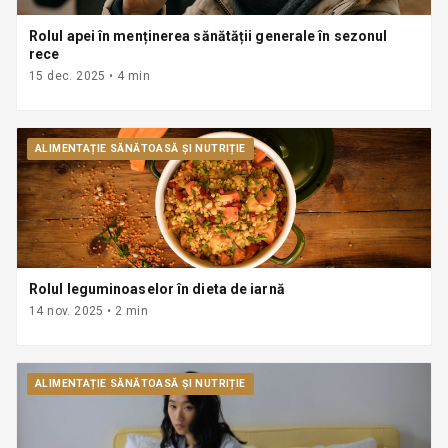
Rolul apei în menținerea sănătății generale în sezonul
rece
15 dec. 2025
•
4
min
ALIMENTAȚIE SĂNĂTOASĂ ȘI NUTRIȚIE
Rolul leguminoaselor în dieta de iarnă
14 nov. 2025
•
2
min
ALIMENTAȚIE SĂNĂTOASĂ ȘI NUTRIȚIE