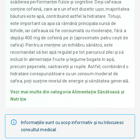
scăderea performanței fizice și cognitive. Deși cafeaua
conține cofeină, care are un efect diuretic ușor, majoritatea
băuturii este apă, contribuind astfel la hidratare. Totuși,
este important ca apa să rămână principala sursă de
lichide, iar cafeaua să fie consumată cu moderație, fără a
depăși 400 mg de cofeină pe zi (aproximativ patru cești de
cafea). Pentru a menține un echilibru sănătos, este
recomandat să bei apă regulat pe tot parcursul zilei și să
incluzi în alimentație fructe și legume bogate în apă,
precum pepenele, castraveții și roșiile. Astfel, combinând o
hidratare corespunzătoare cu un consum moderat de
cafea, poți susține nivelul de energie și sănătatea generală.
Vezi mai multe din categoria
Alimentație Sănătoasă și
Nutriție
Informațiile sunt cu scop informativ și nu înlocuiesc
consultul medical.