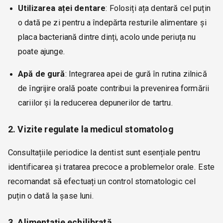
Utilizarea aței dentare
: Folosiți ața dentară cel puțin
o dată pe zi pentru a îndepărta resturile alimentare și
placa bacteriană dintre dinți, acolo unde periuța nu
poate ajunge.
Apă de gură
: Integrarea apei de gură în rutina zilnică
de îngrijire orală poate contribui la prevenirea formării
cariilor și la reducerea depunerilor de tartru.
2. Vizite regulate la medicul stomatolog
Consultațiile periodice la dentist sunt esențiale pentru
identificarea și tratarea precoce a problemelor orale. Este
recomandat să efectuați un control stomatologic cel
puțin o dată la șase luni.
3. Alimentație echilibrată