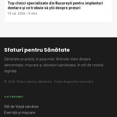
Top clinici specializate din București pentru implanturi
dentare și ce trebuie să știi despre prețuri
15 iul. 2026
•
5
min
Sfaturi pentru Sănătate
Sănătate practică, în pași mici.
Articole clare despre
alimentație, mișcare și obiceiuri sănătoase, în stil de revistă
digitală.
©
2026
Sfaturi pentru Sănătate
. Toate drepturile rezervate.
CATEGORII
Stil de Viață sănătos
Exerciții și mișcare