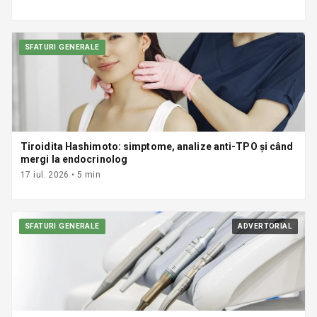
SFATURI GENERALE
Tiroidita Hashimoto: simptome, analize anti-TPO și când
mergi la endocrinolog
17 iul. 2026
•
5
min
SFATURI GENERALE
ADVERTORIAL