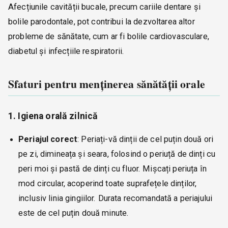
Afecțiunile cavității bucale, precum cariile dentare și
bolile parodontale, pot contribui la dezvoltarea altor
probleme de sănătate, cum ar fi bolile cardiovasculare,
diabetul și infecțiile respiratorii.
Sfaturi pentru menținerea sănătății orale
1. Igiena orală zilnică
Periajul corect
: Periați-vă dinții de cel puțin două ori
pe zi, dimineața și seara, folosind o periuță de dinți cu
peri moi și pastă de dinți cu fluor. Mișcați periuța în
mod circular, acoperind toate suprafețele dinților,
inclusiv linia gingiilor. Durata recomandată a periajului
este de cel puțin două minute.