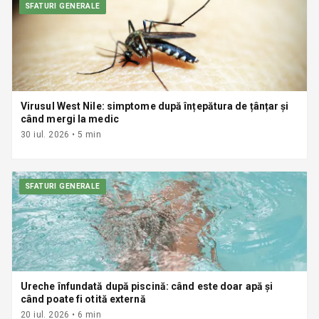
SFATURI GENERALE
Virusul West Nile: simptome după înțepătura de țânțar și
când mergi la medic
30 iul. 2026
•
5
min
SFATURI GENERALE
Ureche înfundată după piscină: când este doar apă și
când poate fi otită externă
20 iul. 2026
•
6
min