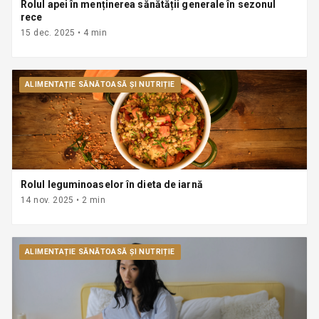
Rolul apei în menținerea sănătății generale în sezonul
rece
15 dec. 2025
•
4
min
ALIMENTAȚIE SĂNĂTOASĂ ȘI NUTRIȚIE
Rolul leguminoaselor în dieta de iarnă
14 nov. 2025
•
2
min
ALIMENTAȚIE SĂNĂTOASĂ ȘI NUTRIȚIE