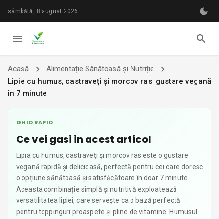
sâmbătă, 8 august 2026
Acasă
Alimentație Sănătoasă și Nutriție
Lipie cu humus, castraveți și morcov ras: gustare vegană
în 7 minute
GHID RAPID
Ce vei gasi in acest articol
Lipia cu humus, castraveți și morcov ras este o gustare
vegană rapidă și delicioasă, perfectă pentru cei care doresc
o opțiune sănătoasă și satisfăcătoare în doar 7 minute.
Aceasta combinație simplă și nutritivă exploatează
versatilitatea lipiei, care servește ca o bază perfectă
pentru toppinguri proaspete și pline de vitamine. Humusul