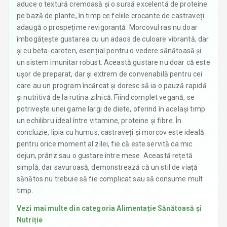
aduce o textură cremoasă și o sursă excelentă de proteine
pe bază de plante, în timp ce feliile crocante de castraveți
adaugă o prospețime revigorantă. Morcovul ras nu doar
îmbogățește gustarea cu un adaos de culoare vibrantă, dar
și cu beta-caroten, esențial pentru o vedere sănătoasă și
un sistem imunitar robust. Această gustare nu doar că este
ușor de preparat, dar și extrem de convenabilă pentru cei
care au un program încărcat și doresc să ia o pauză rapidă
și nutritivă de la rutina zilnică. Fiind complet vegană, se
potrivește unei game largi de diete, oferind în același timp
un echilibru ideal între vitamine, proteine și fibre. În
concluzie, lipia cu humus, castraveți și morcov este ideală
pentru orice moment al zilei, fie că este servită ca mic
dejun, prânz sau o gustare între mese. Această rețetă
simplă, dar savuroasă, demonstrează că un stil de viață
sănătos nu trebuie să fie complicat sau să consume mult
timp.
Vezi mai multe din categoria
Alimentație Sănătoasă și
Nutriție