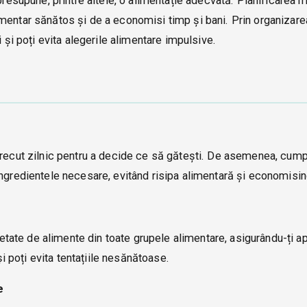
presupune, printre altele, o alimentație adecvată. Planificarea 
mentar sănătos și de a economisi timp și bani. Prin organizare
i și poți evita alegerile alimentare impulsive.
trecut zilnic pentru a decide ce să gătești. De asemenea, cump
ingredientele necesare, evitând risipa alimentară și economisin
rietate de alimente din toate grupele alimentare, asigurându-ți ap
și poți evita tentațiile nesănătoase.
e