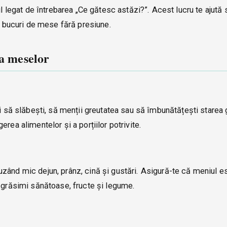
ul legat de întrebarea „Ce gătesc astăzi?”. Acest lucru te ajută 
te bucuri de mese fără presiune.
 a meselor
ti să slăbești, să menții greutatea sau să îmbunătățești starea
rea alimentelor și a porțiilor potrivite.
zând mic dejun, prânz, cină și gustări. Asigură-te că meniul es
, grăsimi sănătoase, fructe și legume.