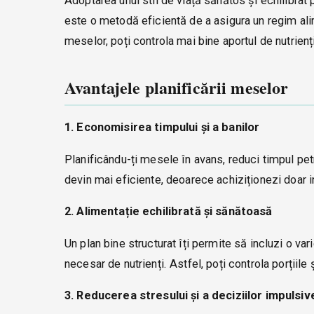
Adoptarea unui stil de viață sănătos și echilibrat 
este o metodă eficientă de a asigura un regim ali
meselor, poți controla mai bine aportul de nutrienț
Avantajele planificării meselor
1. Economisirea timpului și a banilor
Planificându-ți mesele în avans, reduci timpul pe
devin mai eficiente, deoarece achiziționezi doar 
2. Alimentație echilibrată și sănătoasă
Un plan bine structurat îți permite să incluzi o va
necesar de nutrienți. Astfel, poți controla porțiile 
3. Reducerea stresului și a deciziilor impulsiv