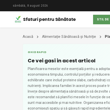
sâmbătă, 8 august 2026
Sfaturi pentru Sănătate
STIL DE
Acasă
Alimentație Sănătoasă și Nutriție
Pl
GHID RAPID
Ce vei gasi in acest articol
Planificarea meselor este esențială pentru a adopta 
economisirea timpului, controlul porțiilor și reducere
echilibrate care includ proteine slabe, carbohidrați 
nutrienți. Implicarea familiei în acest proces poate tr
învețe despre alimentația sănătoasă și să dezvolte a
este recomandat să planifici mesele în funcție de se
sunt mai accesibile și mai nutritive. Organizarea efici
economisești spațiu și să găsești rapid ingredientele