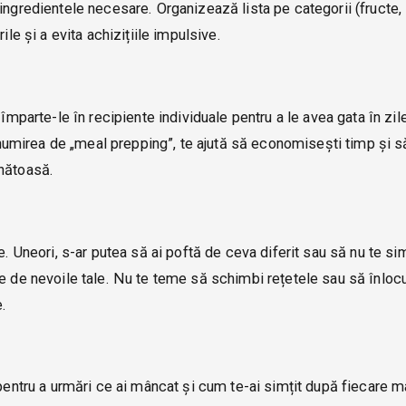
ingredientele necesare. Organizează lista pe categorii (fructe,
ile și a evita achizițiile impulsive.
împarte-le în recipiente individuale pentru a le avea gata în zil
umirea de „meal prepping”, te ajută să economisești timp și s
ănătoasă.
e. Uneori, s-ar putea să ai poftă de ceva diferit sau să nu te sim
e de nevoile tale. Nu te teme să schimbi rețetele sau să înlocu
e.
 pentru a urmări ce ai mâncat și cum te-ai simțit după fiecare 