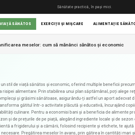
Sănătate practică, în pași mici.
 VIAȚĂ SĂNĂTOS
EXERCIȚII ȘI MIȘCARE
ALIMENTAȚIE SĂNĂTO
anificarea meselor: cum să mănânci sănătos și economic
un stil de viață sănătos și economic, oferind multiple beneficii precu
a risipei alimentare. Prin stabilirea unui plan săptămânal, poți alege re
complecși și grăsimi sănătoase, asigurându-ți astfel un aport adecvat 
ansforma gătitul într-o activitate plăcută și educativă, încurajând copii
bilități culinare. Pentru a economisi bani și a beneficia de alimente p
zon și de prețurile de pe piață, alegând ingrediente locale și de sezon
entă a frigiderului și a cămării, folosind recipiente și etichete, te ajută
 necesare. Pregătirea meselor în avans, prin gătirea în cantități mari ș