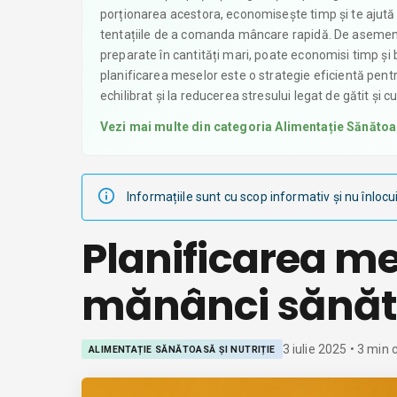
porționarea acestora, economisește timp și te ajută
tentațiile de a comanda mâncare rapidă. De asemenea
preparate în cantități mari, poate economisi timp și b
planificarea meselor este o strategie eficientă pent
echilibrat și la reducerea stresului legat de gătit și 
Vezi mai multe din categoria
Alimentație Sănătoas
Informațiile sunt cu scop informativ și nu înlocu
Planificarea m
mănânci sănăt
3 iulie 2025
•
3
min c
ALIMENTAȚIE SĂNĂTOASĂ ȘI NUTRIȚIE