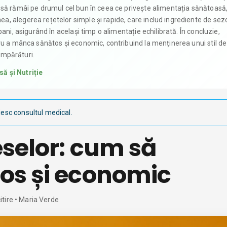
 să rămâi pe drumul cel bun în ceea ce privește alimentația sănătoasă
, alegerea rețetelor simple și rapide, care includ ingrediente de sezo
ani, asigurând în același timp o alimentație echilibrată. În concluzie,
ru a mânca sănătos și economic, contribuind la menținerea unui stil de
cumpărături.
ă și Nutriție
iesc consultul medical.
eselor: cum să
os și economic
itire
• Maria Verde