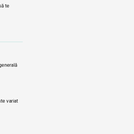
să te
 generală
te variat