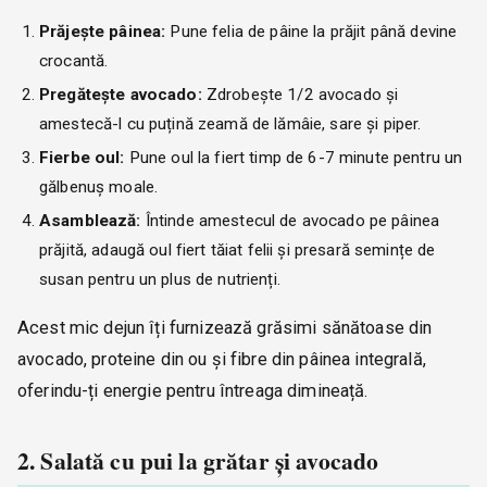
Prăjește pâinea:
Pune felia de pâine la prăjit până devine
crocantă.
Pregătește avocado:
Zdrobește 1/2 avocado și
amestecă-l cu puțină zeamă de lămâie, sare și piper.
Fierbe oul:
Pune oul la fiert timp de 6-7 minute pentru un
gălbenuș moale.
Asamblează:
Întinde amestecul de avocado pe pâinea
prăjită, adaugă oul fiert tăiat felii și presară semințe de
susan pentru un plus de nutrienți.
Acest mic dejun îți furnizează grăsimi sănătoase din
avocado, proteine din ou și fibre din pâinea integrală,
oferindu-ți energie pentru întreaga dimineață.
2. Salată cu pui la grătar și avocado