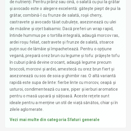
de nutrienți. Pentru prânz sau cină, o salată cu pui la grătar
și avocado este o alegere excelentă: gătește piept de pui la
grătar, combină-l cu frunze de salată, roșii cherry,
castravete și avocado tăiat cubulețe, asezonează cu ulei
de măsline și oțet balsamic. Dacă preferi un wrap rapid,
întinde hummus pe o tortilla integrală, adaugă morcov ras,
ardei roșu feliat, castravete și frunze de salată, stoarce
puțin suc de lămâie și împachetează. Pentru o opțiune
vegană, prepară orez brun cu legume și tofu: prăjește tofu
în cuburi până devine crocant, adaugă legume precum
broccoli, morcovi și ardei, amestecă cu orez brun fiert și
asezonează cu sos de soia și ghimbir ras. O altă variantă
rapidă este supa de linte: fierbe linte cu morcov, ceapă și
usturoi, condimentează cu sare, piper și ierburi aromatice
pentru o masă ușoară și sățioasă. Aceste rețete sunt
ideale pentru a menține un stil de viață sănătos, chiar și în
zilele aglomerate.
Vezi mai multe din categoria
Sfaturi generale