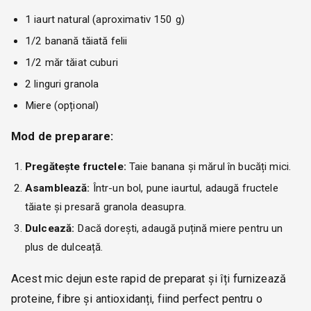
1 iaurt natural (aproximativ 150 g)
1/2 banană tăiată felii
1/2 măr tăiat cuburi
2 linguri granola
Miere (opțional)
Mod de preparare:
Pregătește fructele:
Taie banana și mărul în bucăți mici.
Asamblează:
Într-un bol, pune iaurtul, adaugă fructele
tăiate și presară granola deasupra.
Dulcează:
Dacă dorești, adaugă puțină miere pentru un
plus de dulceață.
Acest mic dejun este rapid de preparat și îți furnizează
proteine, fibre și antioxidanți, fiind perfect pentru o