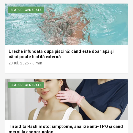
SFATURI GENERALE
Ureche înfundată după piscină: când este doar apă și
când poate fi otită externă
20 iul. 2026
•
6
min
SFATURI GENERALE
Tiroidita Hashimoto: simptome, analize anti-TPO și când
mergi la endocrinolog