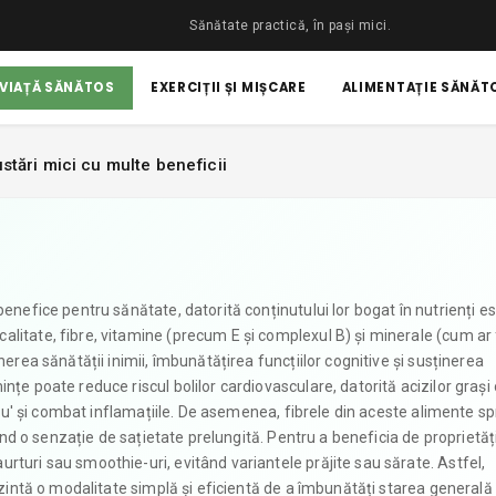
Sănătate practică, în pași mici.
 VIAȚĂ SĂNĂTOS
EXERCIȚII ȘI MIȘCARE
ALIMENTAȚIE SĂNĂTO
stări mici cu multe beneficii
enefice pentru sănătate, datorită conținutului lor bogat în nutrienți ese
litate, fibre, vitamine (precum E și complexul B) și minerale (cum ar 
nerea sănătății inimii, îmbunătățirea funcțiilor cognitive și susținerea
nțe poate reduce riscul bolilor cardiovasculare, datorită acizilor graș
'rău' și combat inflamațiile. De asemenea, fibrele din aceste alimente spr
rind o senzație de sațietate prelungită. Pentru a beneficia de proprietățil
rturi sau smoothie-uri, evitând variantele prăjite sau sărate. Astfel,
rezintă o modalitate simplă și eficientă de a îmbunătăți starea generală