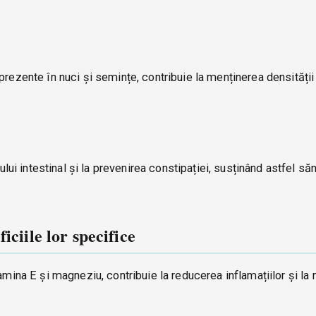
prezente în nuci și semințe, contribuie la menținerea densități
tului intestinal și la prevenirea constipației, susținând astfel să
iciile lor specifice
tamina E și magneziu, contribuie la reducerea inflamațiilor și la