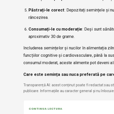
Păstrați-le corect
: Depozitați semințele și nu
râncezirea.
Consumați-le cu moderație
: Deși sunt sănăt
aproximativ 30 de grame.
Includerea semințelor și nucilor în alimentația zi
funcțiilor cognitive și cardiovasculare, până la su
consumul moderat, aceste alimente pot deveni alia
Care este semința sau nuca preferată pe care 
Transparență AI: acest conținut poate fi redactat sau str
publicare. Informațiile au caracter general și nu înlocui
CONTINUA LECTURA