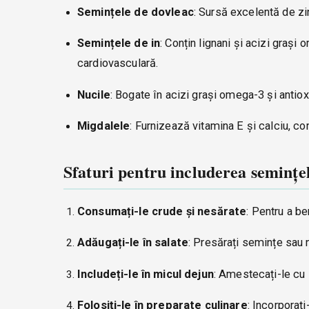
Semințele de dovleac
: Sursă excelentă de zi
Semințele de in
: Conțin lignani și acizi graș
cardiovasculară.
Nucile
: Bogate în acizi grași omega-3 și antiox
Migdalele
: Furnizează vitamina E și calciu, con
Sfaturi pentru includerea semințelo
Consumați-le crude și nesărate
: Pentru a be
Adăugați-le în salate
: Presărați semințe sau n
Includeți-le în micul dejun
: Amestecați-le cu i
Folosiți-le în preparate culinare
: Incorporați