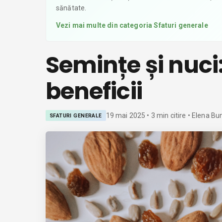
sănătate.
Vezi mai multe din categoria
Sfaturi generale
Semințe și nuci
beneficii
19 mai 2025
•
3
min citire
• Elena Bu
SFATURI GENERALE