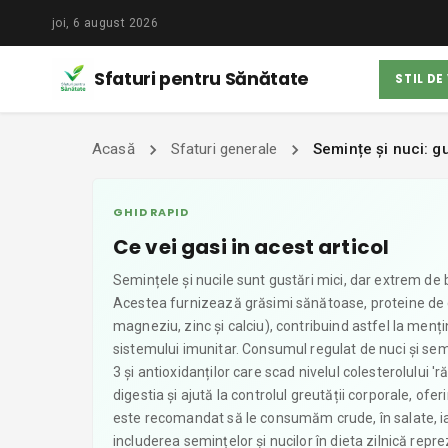
joi, 6 august 2026
Sfaturi pentru Sănătate
STIL DE
Acasă
Sfaturi generale
Semințe și nuci: gu
GHID RAPID
Ce vei gasi in acest articol
Semințele și nucile sunt gustări mici, dar extrem de b
Acestea furnizează grăsimi sănătoase, proteine de ca
magneziu, zinc și calciu), contribuind astfel la menți
sistemului imunitar. Consumul regulat de nuci și semi
3 și antioxidanților care scad nivelul colesterolului 
digestia și ajută la controlul greutății corporale, ofe
este recomandat să le consumăm crude, în salate, iau
includerea semințelor și nucilor în dieta zilnică rep