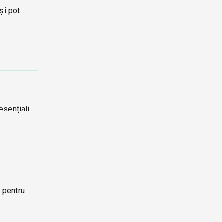
și pot
esențiali
e pentru