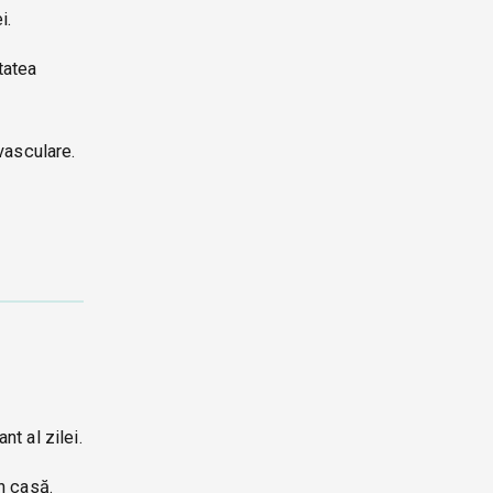
i.
tatea
ovasculare.
nt al zilei.
în casă.