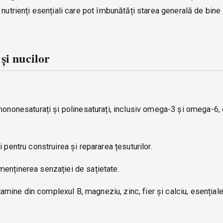
nutrienți esențiali care pot îmbunătăți starea generală de bine 
și nucilor
mononesaturați și polinesaturați, inclusiv omega-3 și omega-6, 
 pentru construirea și repararea țesuturilor.
 menținerea senzației de sațietate.
itamine din complexul B, magneziu, zinc, fier și calciu, esențial