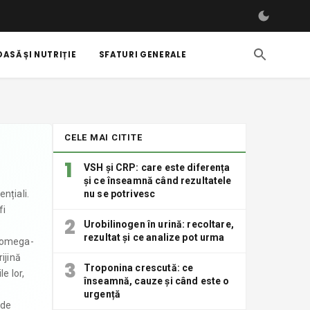
ASĂ ȘI NUTRIȚIE
SFATURI GENERALE
CELE MAI CITITE
1
VSH și CRP: care este diferența
și ce înseamnă când rezultatele
nțiali.
nu se potrivesc
fi
2
Urobilinogen în urină: recoltare,
rezultat și ce analize pot urma
i omega-
ijină
3
Troponina crescută: ce
e lor,
înseamnă, cauze și când este o
urgență
 de