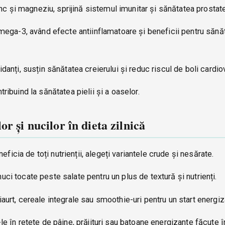
nc și magneziu, sprijină sistemul imunitar și sănătatea prostate
i omega-3, având efecte antiinflamatoare și beneficii pentru sănă
idanți, susțin sănătatea creierului și reduc riscul de boli cardi
tribuind la sănătatea pielii și a oaselor.
r și nucilor în dieta zilnică
neficia de toți nutrienții, alegeți variantele crude și nesărate.
uci tocate peste salate pentru un plus de textură și nutrienți.
aurt, cereale integrale sau smoothie-uri pentru un start energiza
-le în rețete de pâine, prăjituri sau batoane energizante făcute 