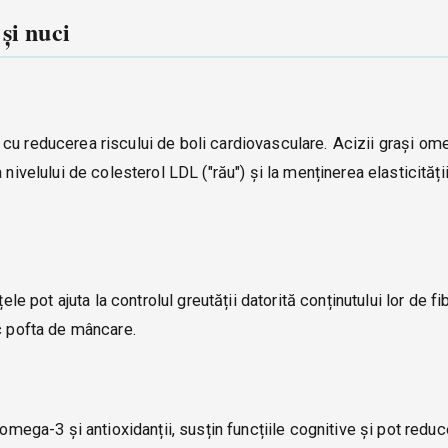
și nuci
cu reducerea riscului de boli cardiovasculare. Acizii grași om
nivelului de colesterol LDL ("rău") și la menținerea elasticități
ele pot ajuta la controlul greutății datorită conținutului lor de fi
uc pofta de mâncare.
 omega-3 și antioxidanții, susțin funcțiile cognitive și pot reduc