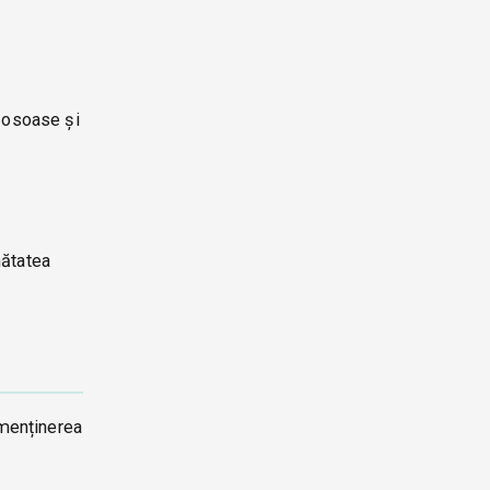
i osoase și
nătatea
 menținerea