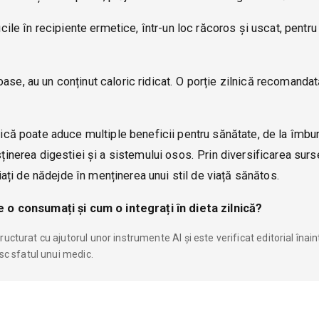
cile în recipiente ermetice, într-un loc răcoros și uscat, pentru
oase, au un conținut caloric ridicat. O porție zilnică recomanda
lnică poate aduce multiple beneficii pentru sănătate, de la îmbu
sținerea digestiei și a sistemului osos. Prin diversificarea surs
ți de nădejde în menținerea unui stil de viață sănătos.
o consumați și cum o integrați în dieta zilnică?
ucturat cu ajutorul unor instrumente AI și este verificat editorial înai
esc sfatul unui medic.