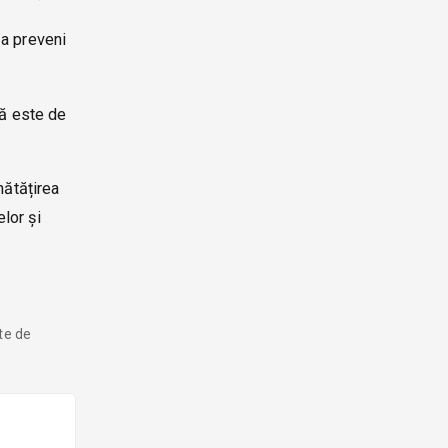
 a preveni
tă este de
nătățirea
elor și
nte de