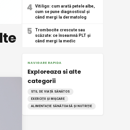
4
Vitiligo: cum arată petele albe,
cum se pune diagnosticul și
când mergi la dermatolog
5
Trombocite crescute sau
lte
scăzute: ce înseamnă PLT și
când mergi la medic
NAVIGARE RAPIDA
Exploreaza si alte
categorii
STIL DE VIAȚĂ SĂNĂTOS
EXERCIȚII ȘI MIȘCARE
ALIMENTAȚIE SĂNĂTOASĂ ȘI NUTRIȚIE