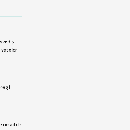
ega-3 și
i vaselor
bre și
e riscul de