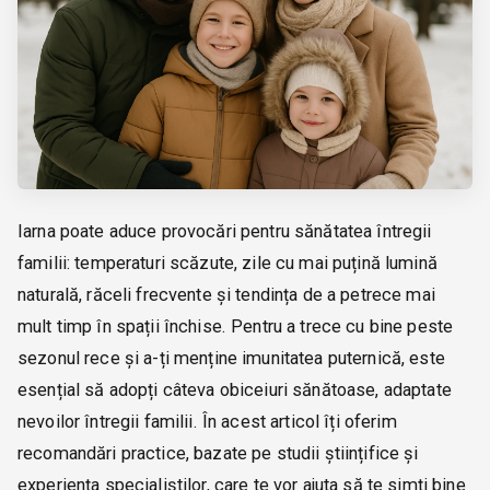
Iarna poate aduce provocări pentru sănătatea întregii
familii: temperaturi scăzute, zile cu mai puțină lumină
naturală, răceli frecvente și tendința de a petrece mai
mult timp în spații închise. Pentru a trece cu bine peste
sezonul rece și a-ți menține imunitatea puternică, este
esențial să adopți câteva obiceiuri sănătoase, adaptate
nevoilor întregii familii. În acest articol îți oferim
recomandări practice, bazate pe studii științifice și
experiența specialiștilor, care te vor ajuta să te simți bine