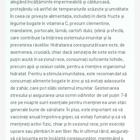
alegând încălțăminte impermeabilă și călduroasă,
protejându-vă astfel de temperaturile scăzute și umiditate.
În ceea ce privește alimentația, includeți în dietă fructe și
legume bogate în vitamina C, precum clementine,
mandarine, portocale, lămâi, cartofi dulci, țelină și sfeclă,
care contribuie la întărirea sistemului imunitar și la
prevenirea răcelilor. Hidratarea corespunzătoare este, de
asemenea, crucială; chiar dacă senzația de sete este mai
puțin acută în sezonul rece, consumați suficiente lichide,
precum apă și ceaiuri calde, pentru a menține organismul
hidratat. Pentru a stimula imunitatea, este recomandat să
consumați alimente bogate în zinc și să evitați adaosurile
de zahăr, care pot slăbi sistemul imunitar. Gestionarea
stresului și asigurarea unui somn odihnitor de cel puțin 7-8
ore pe noapte sunt esențiale pentru menținerea unei stări
generale bune de sănătate. În plus, este important să vă
vaccinați anual împotriva gripei, să evitați fumatul și să vă
mențineți activi fizic, chiar și în sezonul rece, prin exerciții
ușoare sau plimbări în aer liber. Nu în ultimul rând, asigurați-
vă că locuința este încălzită corespunzător, menținând o