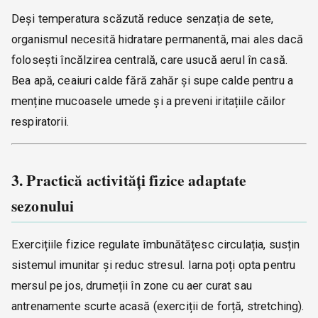
Deși temperatura scăzută reduce senzația de sete,
organismul necesită hidratare permanentă, mai ales dacă
folosești încălzirea centrală, care usucă aerul în casă.
Bea apă, ceaiuri calde fără zahăr și supe calde pentru a
menține mucoasele umede și a preveni iritațiile căilor
respiratorii.
3. Practică activități fizice adaptate
sezonului
Exercițiile fizice regulate îmbunătățesc circulația, susțin
sistemul imunitar și reduc stresul. Iarna poți opta pentru
mersul pe jos, drumeții în zone cu aer curat sau
antrenamente scurte acasă (exerciții de forță, stretching).