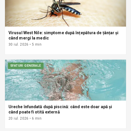
Virusul West Nile: simptome după înțepătura de țânțar și
când mergi la medic
30 iul. 2026
•
5
min
SFATURI GENERALE
Ureche înfundată după piscină: când este doar apă și
când poate fi otită externă
20 iul. 2026
•
6
min