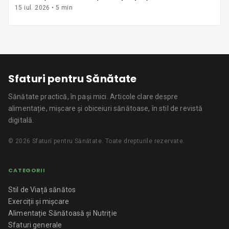
15 iul. 2026
•
5
min
Sfaturi pentru Sănătate
Sănătate practică, în pași mici.
Articole clare despre
alimentație, mișcare și obiceiuri sănătoase, în stil de revistă
digitală.
©
2026
Sfaturi pentru Sănătate
. Toate drepturile rezervate.
CATEGORII
Stil de Viață sănătos
Exerciții și mișcare
Alimentație Sănătoasă și Nutriție
Sfaturi generale