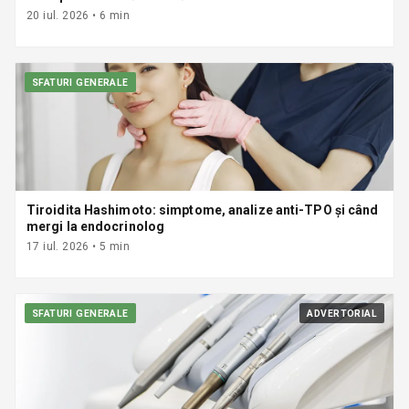
20 iul. 2026
•
6
min
SFATURI GENERALE
Tiroidita Hashimoto: simptome, analize anti-TPO și când
mergi la endocrinolog
17 iul. 2026
•
5
min
SFATURI GENERALE
ADVERTORIAL