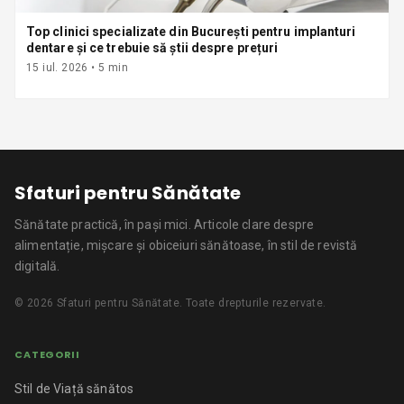
Top clinici specializate din București pentru implanturi
dentare și ce trebuie să știi despre prețuri
15 iul. 2026
•
5
min
Sfaturi pentru Sănătate
Sănătate practică, în pași mici.
Articole clare despre
alimentație, mișcare și obiceiuri sănătoase, în stil de revistă
digitală.
©
2026
Sfaturi pentru Sănătate
. Toate drepturile rezervate.
CATEGORII
Stil de Viață sănătos