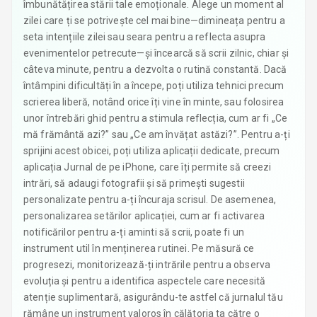
îmbunătățirea stării tale emoționale. Alege un moment al
zilei care ți se potrivește cel mai bine—dimineața pentru a
seta intențiile zilei sau seara pentru a reflecta asupra
evenimentelor petrecute—și încearcă să scrii zilnic, chiar și
câteva minute, pentru a dezvolta o rutină constantă. Dacă
întâmpini dificultăți în a începe, poți utiliza tehnici precum
scrierea liberă, notând orice îți vine în minte, sau folosirea
unor întrebări ghid pentru a stimula reflecția, cum ar fi „Ce
mă frământă azi?” sau „Ce am învățat astăzi?”. Pentru a-ți
sprijini acest obicei, poți utiliza aplicații dedicate, precum
aplicația Jurnal de pe iPhone, care îți permite să creezi
intrări, să adaugi fotografii și să primești sugestii
personalizate pentru a-ți încuraja scrisul. De asemenea,
personalizarea setărilor aplicației, cum ar fi activarea
notificărilor pentru a-ți aminti să scrii, poate fi un
instrument util în menținerea rutinei. Pe măsură ce
progresezi, monitorizează-ți intrările pentru a observa
evoluția și pentru a identifica aspectele care necesită
atenție suplimentară, asigurându-te astfel că jurnalul tău
rămâne un instrument valoros în călătoria ta către o